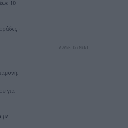
 έως 10
οράδες -
ιαμονή.
ου για
α με