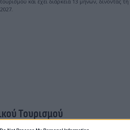
τουρισμού και έχει διάρκεια 13 μηνών, δίνοντας τ
2027.
νικού Τουρισμού
κός αριθμός που αντιστοιχεί σε κάθε δικαιούχο και