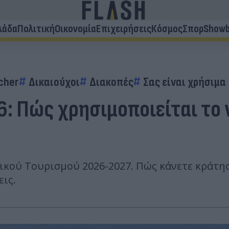
λάδα
Πολιτική
Οικονομία
Επιχειρήσεις
Κόσμος
Σπορ
Showb
cher
Δικαιούχοι
Διακοπές
Σας είναι χρήσιμα
6: Πώς χρησιμοποιείται το
ικού Τουρισμού 2026-2027. Πώς κάνετε κράτηση
ις.