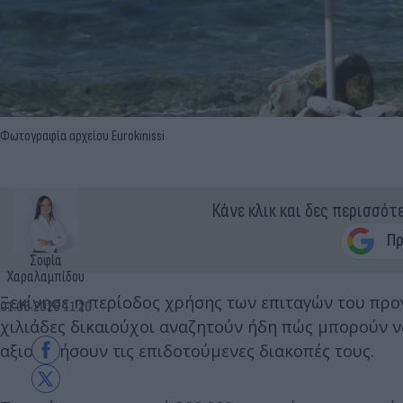
Φωτογραφία αρχείου Eurokinissi
Κάνε κλικ και δες περισσότ
Σοφία
Χαραλαμπίδου
Ξεκίνησε η περίοδος χρήσης των επιταγών του πρ
01.06.2026 11:20
χιλιάδες δικαιούχοι αναζητούν ήδη πώς μπορούν ν
αξιοποιήσουν τις επιδοτούμενες διακοπές τους.