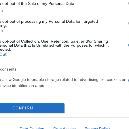
o opt-out of the Sale of my Personal Data.
In
to opt-out of processing my Personal Data for Targeted
ing.
ς με το κατάλυμα που επιθυμούν να επιλέξουν από
In
ση για τη διαθεσιμότητα και την κράτηση.
o opt-out of Collection, Use, Retention, Sale, and/or Sharing
ersonal Data that Is Unrelated with the Purposes for which it
lected.
Out
χει διαθέσιμο δωμάτιο στις ημερομηνίες που επιθυ
νωνία με το κατάλυμα.
consents
o allow Google to enable storage related to advertising like cookies on
ν άφιξη του δικαιούχου στο κατάλυμα και την κατα
evice identifiers in apps.
CONFIRM
Data Deletion
Data Access
Privacy Policy