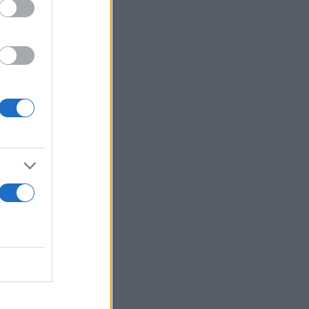
 το Μητρώο
μεί ο
χώριση των