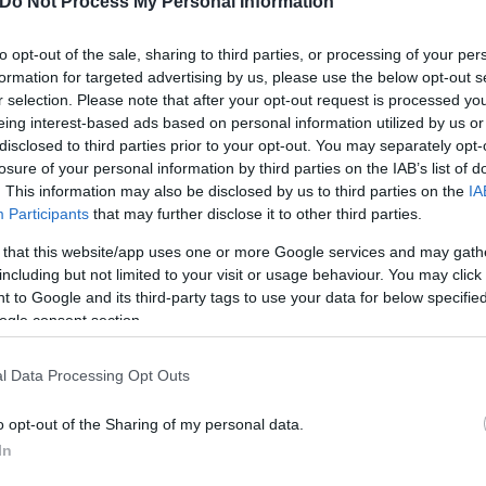
Do Not Process My Personal Information
to opt-out of the sale, sharing to third parties, or processing of your per
formation for targeted advertising by us, please use the below opt-out s
 μπορεί να χρησιμοποιηθεί ελεύθερα σε οποιοδήπο
r selection. Please note that after your opt-out request is processed y
ταλύματα που συμμετέχουν στο Μητρώο Παρόχων της
eing interest-based ads based on personal information utilized by us or
disclosed to third parties prior to your opt-out. You may separately opt-
losure of your personal information by third parties on the IAB’s list of
. This information may also be disclosed by us to third parties on the
IA
Participants
that may further disclose it to other third parties.
 that this website/app uses one or more Google services and may gath
including but not limited to your visit or usage behaviour. You may click 
 to Google and its third-party tags to use your data for below specifi
ogle consent section.
l Data Processing Opt Outs
o opt-out of the Sharing of my personal data.
In