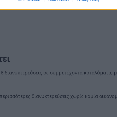
τει
 6 διανυκτερεύσεις σε συμμετέχοντα καταλύματα, μ
περισσότερες διανυκτερεύσεις χωρίς καμία οικονο