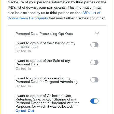
μιλάει και την ηλικία του. Ο κατηγορούμενος
disclosure of your personal information by third parties on the
IAB’s list of downstream participants. This information may
φέρεται να παραδέχεται ότι έστειλε στην 13χρονη
also be disclosed by us to third parties on the
IAB’s List of
κάποια χρηματικά ποσά που συνολικά φθάνουν τα
Downstream Participants
that may further disclose it to other
140 ευρώ.
third parties.
Please note that this website/app uses one or more Google
Personal Data Processing Opt Outs
services and may gather and store information including but
not limited to your visit or usage behaviour. You may click to
I want to opt-out of the Sharing of my
personal data.
grant or deny consent to Google and its third-party tags to
Opted In
use your data for below specified purposes in below Google
consent section.
I want to opt-out of the Sale of my
Personal Data.
Opted In
I want to opt-out of processing my
Personal Data for Targeted Advertising.
Opted In
I want to opt-out of Collection, Use,
Retention, Sale, and/or Sharing of my
Personal Data that Is Unrelated with the
Purposes for which it was collected.
Opted Out