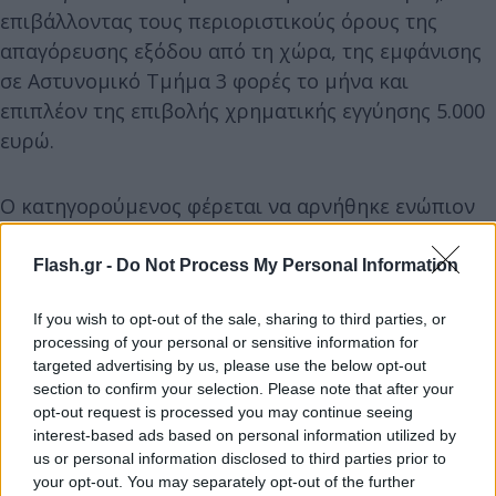
επιβάλλοντας τους περιοριστικούς όρους της
απαγόρευσης εξόδου από τη χώρα, της εμφάνισης
σε Αστυνομικό Τμήμα 3 φορές το μήνα και
επιπλέον της επιβολής χρηματικής εγγύησης 5.000
ευρώ.
Ο κατηγορούμενος φέρεται να αρνήθηκε ενώπιον
της Ανακρίτριας την πράξη που του αποδίδεται,
ισχυριζόμενος ότι του εστάλησαν φωτογραφίες
Flash.gr -
Do Not Process My Personal Information
μέσω συγκεκριμένης εφαρμογής, από προφίλ με
If you wish to opt-out of the sale, sharing to third parties, or
γυναικείο όνομα. Κατά τον ισχυρισμό που φέρεται
processing of your personal or sensitive information for
να προβάλλει ο 39χρονος, επειδή υποψιάστηκε ότι
targeted advertising by us, please use the below opt-out
το άτομο δεν ήταν 17 ετών, όπως του είπε, αλλά
section to confirm your selection. Please note that after your
μικρότερης ηλικίας ζητούσε να αποσαφηνιστεί η
opt-out request is processed you may continue seeing
interest-based ads based on personal information utilized by
ηλικία της και για αυτό ζήτησε τις φωτογραφίες,
us or personal information disclosed to third parties prior to
ώστε να ταυτοποιήσει το πρόσωπο με το οποίο
your opt-out. You may separately opt-out of the further