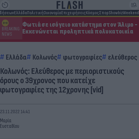
ιδήσεων
Ελλάδα
Πολιτική
Οικονομία
Επιχειρήσεις
Κόσμος
Σπορ
Showbiz
Weekend
Φωτιά σε ισόγειο κατάστημα στον Άλιμο -
BREAKING
Εκκενώνεται προληπτικά πολυκατοικία
NEWS
Ελλάδα
Κολωνός
φωτογραφίες
ελεύθερος
Κολωνός: Ελεύθερος με περιοριστικούς
όρους ο 39χρονος που κατείχε
φωτογραφίες της 12χρονης [vid]
23.11.2022 14:41
Μαρία
Ευσταθίου