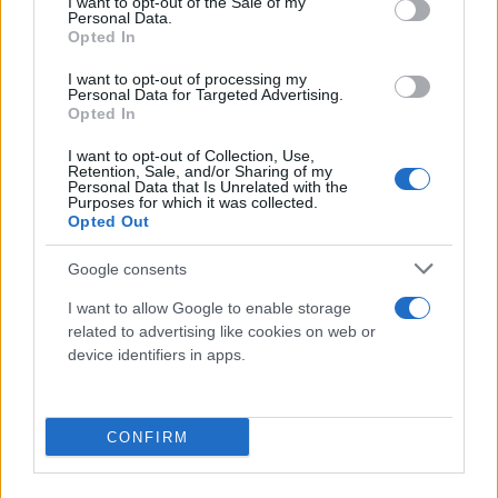
I want to opt-out of the Sale of my
εκβίασα την κοπέλα για να συνευρεθούμε. Η σχέση
Personal Data.
Opted In
μας μάλιστα ήταν φανερή και γνωστή σε πολλά
άτομα του περιβάλλοντός μας και όλες μας οι
I want to opt-out of processing my
Personal Data for Targeted Advertising.
συναντήσεις ήταν είτε στο σπίτι μου είτε και σε
Opted In
δημόσιους χώρους στον Κολωνό», είπε ο 44χρονος
I want to opt-out of Collection, Use,
μέσω του δικηγόρου του.
Retention, Sale, and/or Sharing of my
Personal Data that Is Unrelated with the
Purposes for which it was collected.
Opted Out
Συγγενής της 16χρονης, μιλώντας για την υπόθεση,
ανέφερε: «Την πρώτη φορά την πήρε με πρόφαση
Google consents
να την πάρει με το αυτοκίνητο για να μιλήσουνε.
I want to allow Google to enable storage
Άρχισε να την εκβιάζει, της πήρε τα κινητά, της
related to advertising like cookies on web or
πήρε το βιομετρικό το ρολόι για να μην δείξει –αλά
device identifiers in apps.
Καρολάιν- σφυγμούς και παλμούς που είχε αγωνία
και το ένα και το άλλο. Προσπάθησε να διαφύγει,
της έκλεισε τις κλειδαριές του αυτοκινήτου. Την
CONFIRM
έβαλε στο πίσω κάθισμα και γίνανε αυτά που