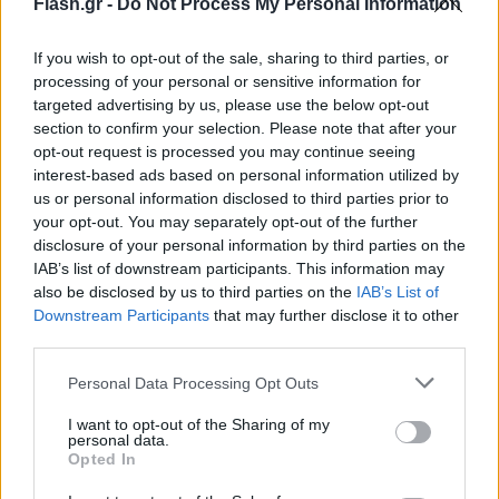
Flash.gr -
Do Not Process My Personal Information
If you wish to opt-out of the sale, sharing to third parties, or
processing of your personal or sensitive information for
targeted advertising by us, please use the below opt-out
section to confirm your selection. Please note that after your
opt-out request is processed you may continue seeing
interest-based ads based on personal information utilized by
us or personal information disclosed to third parties prior to
your opt-out. You may separately opt-out of the further
disclosure of your personal information by third parties on the
IAB’s list of downstream participants. This information may
also be disclosed by us to third parties on the
IAB’s List of
Downstream Participants
that may further disclose it to other
third parties.
Please note that this website/app uses one or more Google
Personal Data Processing Opt Outs
services and may gather and store information including but
not limited to your visit or usage behaviour. You may click to
I want to opt-out of the Sharing of my
personal data.
grant or deny consent to Google and its third-party tags to
Opted In
use your data for below specified purposes in below Google
«Ουδέποτε απείλησα ή με οποιοδήποτε τρόπο
consent section.