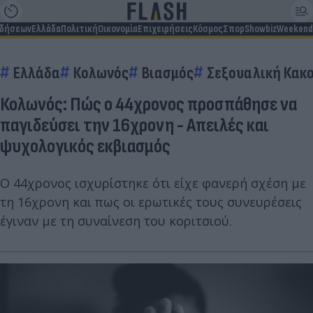
ιδήσεων
Ελλάδα
Πολιτική
Οικονομία
Επιχειρήσεις
Κόσμος
Σπορ
Showbiz
Weekend
Ελλάδα
Κολωνός
Βιασμός
Σεξουαλική Κακ
Κολωνός: Πώς ο 44χρονος προσπάθησε να
παγιδεύσει την 16χρονη - Απειλές και
ψυχολογικός εκβιασμός
Ο 44χρονος ισχυρίστηκε ότι είχε φανερή σχέση με
τη 16χρονη και πως οι ερωτικές τους συνευρέσεις
έγιναν με τη συναίνεση του κοριτσιού.