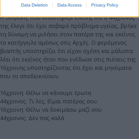
γίνανε».
Data Deletion
Data Access
Privacy Policy
Η ανήλικη, που υποστήριξε επίσης ότι ο 44χρονος
της έλεγε ότι έχει σοβαρό πρόβλημα υγείας, βρήκε
τη δύναμη να μιλήσει στον πατέρα της και εκείνος
το κατήγγειλε αμέσως στις Αρχές. Ο φερόμενος
βιαστής υποστηρίζει ότι είχαν σχέση και μάλιστα
λέει ότι εκείνος ήταν που ενέδωσε στις πιέσεις της
16χρονης υποστηρίζοντας ότι έχει και μηνύματα
που το αποδεικνύουν.
16χρονη: Θέλω να κάνουμε έρωτα
44χρονος: Τι λες; Είμαι πατέρας σου.
16χρονη: Θέλω να δοκιμάσω μαζί σου
44χρονος: Δεν πας καλά