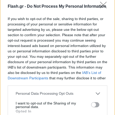
Συντακτική
30.04.2025 08:59
Ομάδα
Flash.gr -
Do Not Process My Personal Information
Flash.gr
If you wish to opt-out of the sale, sharing to third parties, or
processing of your personal or sensitive information for
targeted advertising by us, please use the below opt-out
section to confirm your selection. Please note that after your
opt-out request is processed you may continue seeing
interest-based ads based on personal information utilized by
us or personal information disclosed to third parties prior to
your opt-out. You may separately opt-out of the further
disclosure of your personal information by third parties on the
IAB’s list of downstream participants. This information may
also be disclosed by us to third parties on the
IAB’s List of
Downstream Participants
that may further disclose it to other
Σάλος στη Βρετανία: Παιδοβιαστές
third parties.
αποφυλακίζονται και επιστρέφουν στον... τόπο
Please note that this website/app uses one or more Google
του εγκλήματος
Personal Data Processing Opt Outs
services and may gather and store information including but
Έρευνα-σοκ της MailOnline για 76 συμμορίες και 155 βιαστές
not limited to your visit or usage behaviour. You may click to
I want to opt-out of the Sharing of my
personal data.
που κυκλοφορούν ελεύθεροι - Γιατί βρίσκεται σε δύσκολη θέση
grant or deny consent to Google and its third-party tags to
Opted In
ο Στάρμερ.
use your data for below specified purposes in below Google