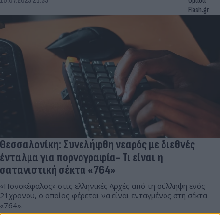
16.07.2025 21:35
Ομάδα
Flash.gr
Θεσσαλονίκη: Συνελήφθη νεαρός με διεθνές
ένταλμα για πορνογραφία- Τι είναι η
σατανιστική σέκτα «764»
«Πονοκέφαλος» στις ελληνικές Αρχές από τη σύλληψη ενός
21χρονου, ο οποίος φέρεται να είναι ενταγμένος στη σέκτα
«764».