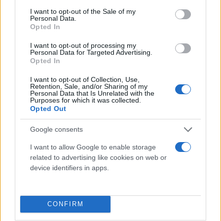
consent section.
I want to opt-out of the Sale of my
Συντακτική
Personal Data.
11.01.2025 18:11
Ομάδα
Opted In
Flash.gr
I want to opt-out of processing my
Personal Data for Targeted Advertising.
Opted In
I want to opt-out of Collection, Use,
Retention, Sale, and/or Sharing of my
Personal Data that Is Unrelated with the
Purposes for which it was collected.
Opted Out
Google consents
I want to allow Google to enable storage
related to advertising like cookies on web or
Αποκαλυπτική έρευνα: Οι κίνδυνοι της
device identifiers in apps.
παιδεραστίας στο διαδίκτυο - Το προφίλ του
παιδεραστή
CONFIRM
Οι παιδεραστές στο διαδίκτυο αρέσκονται στην ανωνυμία που
προσφέρει και ψάχνουν συνεχώς, για αθώα θύματα.