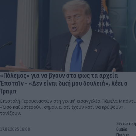
«Πόλεμος» για να βγουν στο φως τα αρχεία
Έπσταϊν - «Δεν είναι δική μου δουλειά», λέει ο
Τραμπ
Επιστολή Γερουσιαστών στη γενική εισαγγελέα Πάμελα Μπόντι.
«Όσο καθυστερούν, σημαίνει ότι έχουν κάτι να κρύψουν»,
τονίζουν.
Συντακτική
17.07.2025 16:08
Ομάδα
Flash.gr