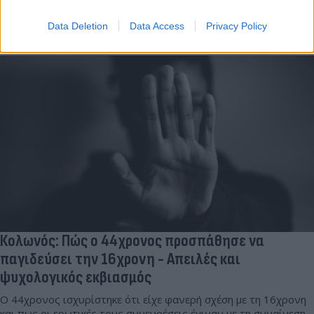
Συντακτική
Data Deletion
Data Access
Privacy Policy
01.12.2024 08:39
Ομάδα
Flash.gr
Κολωνός: Πώς ο 44χρονος προσπάθησε να
παγιδεύσει την 16χρονη - Απειλές και
ψυχολογικός εκβιασμός
Ο 44χρονος ισχυρίστηκε ότι είχε φανερή σχέση με τη 16χρονη
και πως οι ερωτικές τους συνευρέσεις έγιναν με τη συναίνεση