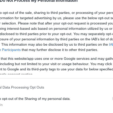
Do Not Process My Personal Information
αίες ώρες σε Facebook,
to opt-out of the sale, sharing to third parties, or processing of your per
formation for targeted advertising by us, please use the below opt-out s
r selection. Please note that after your opt-out request is processed y
eing interest-based ads based on personal information utilized by us or
disclosed to third parties prior to your opt-out. You may separately opt-
losure of your personal information by third parties on the IAB’s list of
. This information may also be disclosed by us to third parties on the
IA
Participants
that may further disclose it to other third parties.
Συντακτική
Ομάδα
 that this website/app uses one or more Google services and may gath
Flash.gr
including but not limited to your visit or usage behaviour. You may click 
 to Google and its third-party tags to use your data for below specifi
ogle consent section.
l Data Processing Opt Outs
o opt-out of the Sharing of my personal data.
In