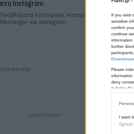
Flash.gr -
στο Instagram
Προβλήματα λειτουργίας καταγράφονται τις τελευτ
If you wish 
Messenger και Instagram.
sensitive in
confirm you
continue se
information 
further disc
participants
Downstream 
12.06.2026 16:59
Please note
information 
deny consent
in below Go
Persona
I want t
Opted 