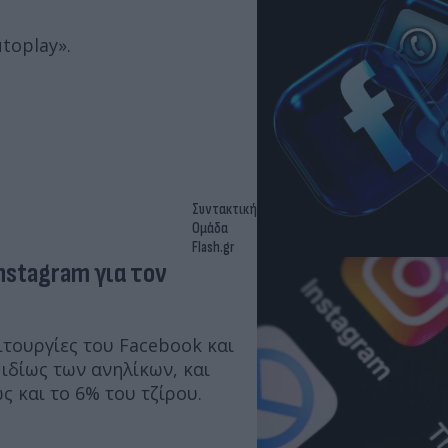
e scroll» και το «autoplay».
Συντακτική
Ομάδα
Flash.gr
nstagram για τον
ιτουργίες του Facebook και
ιδίως των ανηλίκων, και
ς και το 6% του τζίρου.