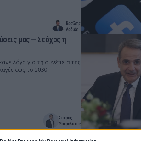
Βασίλης
Λαδιάς
ύσεις μας – Στόχος η
ανε λόγο για τη συνέπεια της
λαγές έως το 2030.
Σπύρος
Μουρελάτος
 για δυσλειτουργίες και