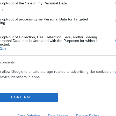
o opt-out of the Sale of my Personal Data.
In
έον και συνδρομητικά
to opt-out of processing my Personal Data for Targeted
ing.
In
o opt-out of Collection, Use, Retention, Sale, and/or Sharing
ρμες κοινωνικής δικτύωσής
ersonal Data that Is Unrelated with the Purposes for which it
lected.
Out
consents
o allow Google to enable storage related to advertising like cookies on
evice identifiers in apps.
Παύλος
Παπαπαύλου
 θυμίζει Reddit
CONFIRM
πρόταση της Meta.
Data Deletion
Data Access
Privacy Policy