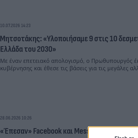
10.07.2026 14:23
Μητσοτάκης: «Υλοποιήσαμε 9 στις 10 δεσμε
Ελλάδα του 2030»
Με έναν επετειακό απολογισμό, ο Πρωθυπουργός έκ
κυβέρνησης και έθεσε τις βάσεις για τις μεγάλες αλ
28.06.2026 10:26
«Έπεσαν» Facebook και Messenger: Αναφορές