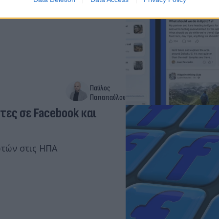
Παύλος
Παπαπαύλου
τες σε Facebook και
ωτών στις ΗΠΑ