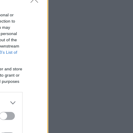
sonal or
ection to
ou may
 personal
out of the
 downstream
B’s List of
er and store
to grant or
ed purposes