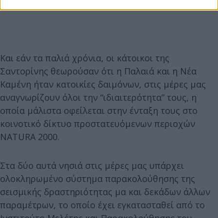
Και εάν τα παλιά χρόνια, οι κάτοικοι της
Σαντορίνης θεωρούσαν ότι η Παλαιά και η Νέα
Καμένη ήταν κατοικίες δαιμόνων, στις μέρες μας
αναγνωρίζουν όλοι την “ιδιαιτερότητα” τους, η
οποία μάλιστα οφείλεται στην ένταξη τους στο
κοινοτικό δίκτυο προστατευόμενων περιοχών
NATURA 2000.
Στα δύο αυτά νησιά στις μέρες μας υπάρχει
ολοκληρωμένο σύστημα παρακολούθησης της
σεισμικής δραστηριότητας μα και δεκάδων άλλων
παραμέτρων, το οποίο έχει εγκατασταθεί από το
Ινστιτούτο Μελέτης και Παρακολούθησης του