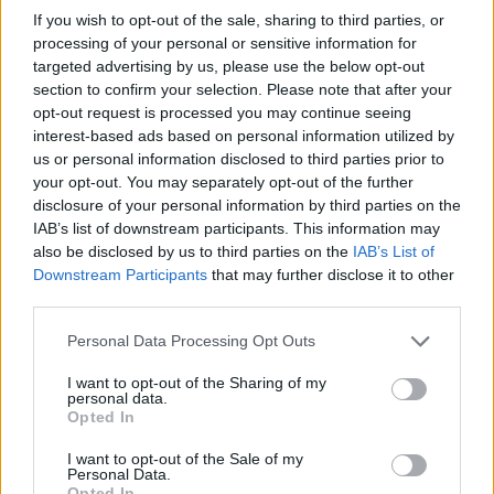
περισσότερο στο κίτρινο του σταχυού. Υπεύθυνο
If you wish to opt-out of the sale, sharing to third parties, or
processing of your personal or sensitive information for
σαφώς για αυτόν τον χρωματισμό είναι το άπλετο
targeted advertising by us, please use the below opt-out
θειάφι που απελευθερώνεται μα και αναμειγνύεται
section to confirm your selection. Please note that after your
με το θαλασσινό νερό, θυμίζοντάς μας πως το
opt-out request is processed you may continue seeing
interest-based ads based on personal information utilized by
ηφαίστειο που βρίσκεται από κάτω, μπορεί να
us or personal information disclosed to third parties prior to
“κοιμάται”… όμως δεν παύει ακόμα να είναι ενεργό!
your opt-out. You may separately opt-out of the further
disclosure of your personal information by third parties on the
IAB’s list of downstream participants. This information may
Να σημειωθεί πως η τελευταία έκρηξη του
also be disclosed by us to third parties on the
IAB’s List of
ηφαιστείου σημειώθηκε το 1950 και από τότε
Downstream Participants
that may further disclose it to other
παραμένει σε ηρεμία, με τις θερμές αυτές πηγές και
third parties.
τα θερμά αέρια να μαρτυρούν απλά την ύπαρξή
Please note that this website/app uses one or more Google
Personal Data Processing Opt Outs
του.
services and may gather and store information including but
not limited to your visit or usage behaviour. You may click to
I want to opt-out of the Sharing of my
personal data.
grant or deny consent to Google and its third-party tags to
Opted In
use your data for below specified purposes in below Google
consent section.
I want to opt-out of the Sale of my
Personal Data.
Opted In