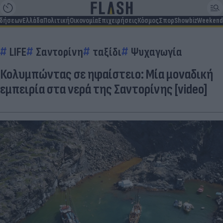
ιδήσεων
Ελλάδα
Πολιτική
Οικονομία
Επιχειρήσεις
Κόσμος
Σπορ
Showbiz
Weekend
LIFE
Σαντορίνη
ταξίδι
Ψυχαγωγία
Κολυμπώντας σε ηφαίστειο: Μία μοναδική
εμπειρία στα νερά της Σαντορίνης [video]