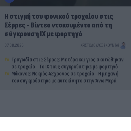
Η στιγμή του φονικού τροχαίου στις
Σέρρες - Βίντεο ντοκουμέντο από τη
σύγκρουση ΙΧ με φορτηγό
07.08.2026
ΧΡΙΣΤΌΔΟΥΛΟΣ ΣΚΟΎΝΤΑΣ
Τραγωδία στις Σέρρες: Μητέρα και γιος σκοτώθηκαν
σε τροχαίο - Το ΙΧ τους συγκρούστηκε με φορτηγό
Μύκονος: Νεκρός 42χρονος σε τροχαίο - Η μηχανή
του συγκρούστηκε με αυτοκίνητο στην Άνω Μερά