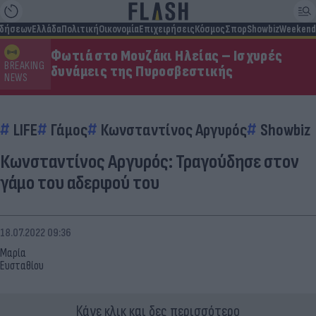
ιδήσεων
Ελλάδα
Πολιτική
Οικονομία
Επιχειρήσεις
Κόσμος
Σπορ
Showbiz
Weekend
Φωτιά στο Μουζάκι Ηλείας – Ισχυρές
BREAKING
δυνάμεις της Πυροσβεστικής
NEWS
LIFE
Γάμος
Κωνσταντίνος Αργυρός
Showbiz
Κωνσταντίνος Αργυρός: Τραγούδησε στον
γάμο του αδερφού του
18.07.2022 09:36
Μαρία
Ευσταθίου
Κάνε κλικ και δες περισσότερο