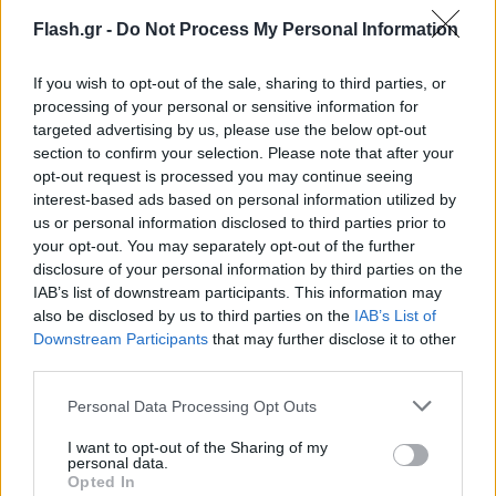
περιβάλλον.
Flash.gr -
Do Not Process My Personal Information
If you wish to opt-out of the sale, sharing to third parties, or
processing of your personal or sensitive information for
targeted advertising by us, please use the below opt-out
section to confirm your selection. Please note that after your
opt-out request is processed you may continue seeing
interest-based ads based on personal information utilized by
us or personal information disclosed to third parties prior to
your opt-out. You may separately opt-out of the further
disclosure of your personal information by third parties on the
IAB’s list of downstream participants. This information may
also be disclosed by us to third parties on the
IAB’s List of
Downstream Participants
that may further disclose it to other
third parties.
Please note that this website/app uses one or more Google
Personal Data Processing Opt Outs
services and may gather and store information including but
not limited to your visit or usage behaviour. You may click to
I want to opt-out of the Sharing of my
personal data.
grant or deny consent to Google and its third-party tags to
Opted In
use your data for below specified purposes in below Google