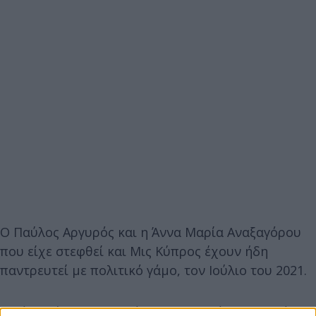
Ο Παύλος Αργυρός και η Άννα Μαρία Αναξαγόρου
που είχε στεφθεί και Μις Κύπρος έχουν ήδη
παντρευτεί με πολιτικό γάμο, τον Ιούλιο του 2021.
Ο γάμος έγινε σε στενό οικογενειακό και φιλικό