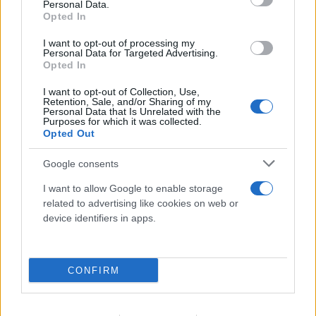
Personal Data.
Opted In
I want to opt-out of processing my
Personal Data for Targeted Advertising.
Opted In
Πραγματογνώμονας για το τροχαίο στις
I want to opt-out of Collection, Use,
Retention, Sale, and/or Sharing of my
Σέρρες: «Κάτι απέσπασε την προσοχή του
Personal Data that Is Unrelated with the
Purposes for which it was collected.
οδηγού»
Opted Out
07.08.2026
Google consents
I want to allow Google to enable storage
related to advertising like cookies on web or
device identifiers in apps.
CONFIRM