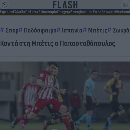
ιδήσεων
Ελλάδα
Πολιτική
Οικονομία
Επιχειρήσεις
Κόσμος
Σπορ
Showbiz
Weekend
Σπορ
Ποδόσφαιρο
Ισπανία
Μπέτις
Σωκρά
Κοντά στη Μπέτις ο Παπασταθόπουλος