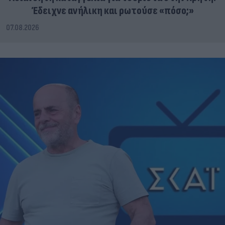
Έδειχνε ανήλικη και ρωτούσε «πόσο;»
07.08.2026