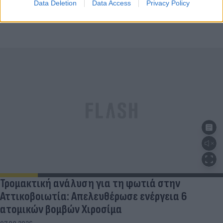
Data Deletion
Data Access
Privacy Policy
Τρομακτική ανάλυση για τη φωτιά στην
Αττικοβοιωτία: Απελευθέρωσε ενέργεια 6
ατομικών βομβών Χιροσίμα