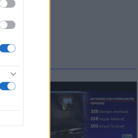
οικίδια! Οι
 στις
τικών ειδών