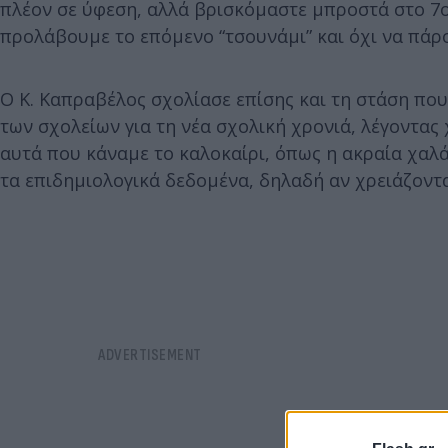
πλέον σε ύφεση, αλλά βρισκόμαστε μπροστά στο 7ο
προλάβουμε το επόμενο “τσουνάμι” και όχι να πάρο
Ο Κ. Καπραβέλος σχολίασε επίσης και τη στάση πο
των σχολείων για τη νέα σχολική χρονιά, λέγοντας 
αυτά που κάναμε το καλοκαίρι, όπως η ακραία χα
τα επιδημιολογικά δεδομένα, δηλαδή αν χρειάζονται