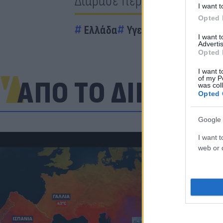
Διάβασε περισσότερα
I want t
Opted 
Ελλάδα
Υγεία
I want 
Advertis
Opted 
I want t
of my P
ΑΠΟ ΤΟ ΔΙΚΤΥΟ
was col
Opted 
Google 
I want t
web or d
Πανζουρλισμ
Σαλάχ - Χιλι
της Τραμπζον