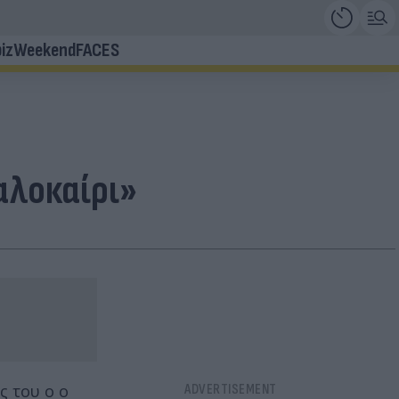
iz
Weekend
FACES
αλοκαίρι»
ς του ο ο