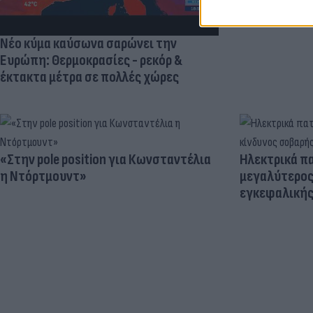
Νέο κύμα καύσωνα σαρώνει την
Ευρώπη: Θερμοκρασίες - ρεκόρ &
έκτακτα μέτρα σε πολλές χώρες
«Στην pole position για Κωνσταντέλια
Ηλεκτρικά πα
η Ντόρτμουντ»
μεγαλύτερος
εγκεφαλική