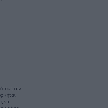
νάτους την
ς: «ήταν
ίς να