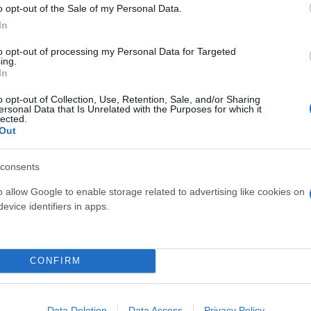
o opt-out of the Sale of my Personal Data.
In
to opt-out of processing my Personal Data for Targeted
ing.
In
o opt-out of Collection, Use, Retention, Sale, and/or Sharing
ersonal Data that Is Unrelated with the Purposes for which it
lected.
Out
consents
o allow Google to enable storage related to advertising like cookies on
evice identifiers in apps.
ός στην παρουσίαση του
Και οι μαϊμούδες έχουν κατ
άδες κόσμου στο γήπεδο
CONFIRM
επιστήμονες ρίχνουν φως
σπόρ (video)
"φιλίες" μεταξύ διαφορε
Data Deletion
Data Access
Privacy Policy