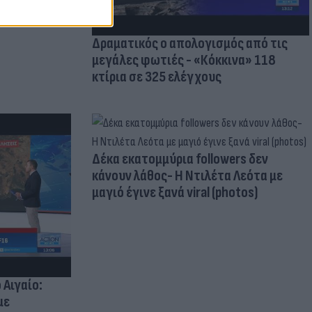
Δραματικός ο απολογισμός από τις
μεγάλες φωτιές - «Κόκκινα» 118
κτίρια σε 325 ελέγχους
Δέκα εκατομμύρια followers δεν
κάνουν λάθος- Η Ντιλέτα Λεότα με
μαγιό έγινε ξανά viral (photos)
 Αιγαίο:
με