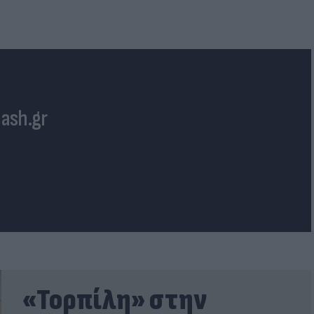
lash.gr
«Τορπίλη» στην