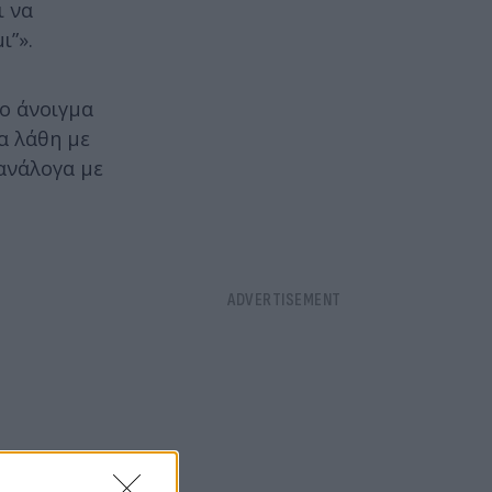
ι να
ι”».
το άνοιγμα
ια λάθη με
ανάλογα με