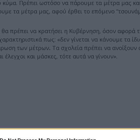
 κύμα. Πρέπει ωστόσο να πάρουμε τα μέτρα μας κα
υμε τα μέτρα μας, αφού έρθει το επόμενο “τσουνάμ
υ θα πρέπει να κρατήσει η Κυβέρνηση, όσον αφορά 
χαρακτηριστικά πως: «δεν γίνεται να κάνουμε τα ίδ
λάρωση των μέτρων
.
Τα σχολεία πρέπει να ανοίξουν 
 έλεγχοι και μάσκες, τότε αυτά να γίνουν».