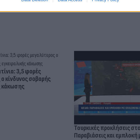
τίνια: 3,5 φορές
 ο κίνδυνος σοβαρής
ς κάκωσης
Τουρκικές προκλήσεις στο
Παραβιάσεις και εμπλοκή 