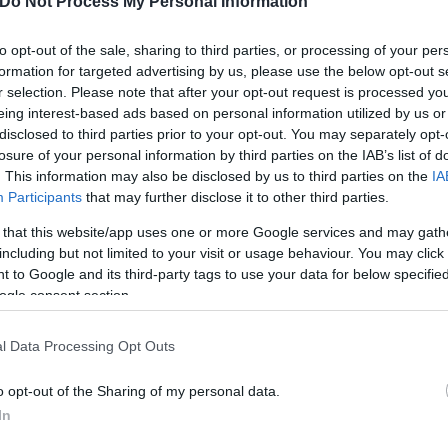
Do Not Process My Personal Information
to opt-out of the sale, sharing to third parties, or processing of your per
formation for targeted advertising by us, please use the below opt-out s
ον απροστάτευτη, καθώς ο εμβολιασμός με την τρίτ
r selection. Please note that after your opt-out request is processed y
γκαιρα η Πολιτεία να ανακοινώσει το πρόγραμμα τ
eing interest-based ads based on personal information utilized by us or
ου το χρειάζονται και αυτό να ισχύσει από τον ερχ
disclosed to third parties prior to your opt-out. You may separately opt-
losure of your personal information by third parties on the IAB’s list of
υ εμβολίου.
. This information may also be disclosed by us to third parties on the
IA
Participants
that may further disclose it to other third parties.
ερο
Flash.gr
στην αναζήτηση της
Google
 that this website/app uses one or more Google services and may gath
including but not limited to your visit or usage behaviour. You may click 
 to Google and its third-party tags to use your data for below specifi
ogle consent section.
l Data Processing Opt Outs
o opt-out of the Sharing of my personal data.
In