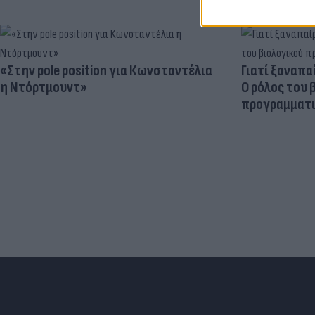
«Στην pole position για Κωνσταντέλια
Γιατί ξαναπα
η Ντόρτμουντ»
Ο ρόλος του 
προγραμματι