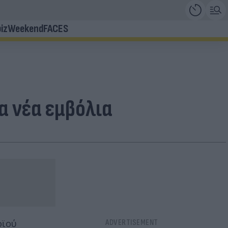
iz
Weekend
FACES
α νέα εμβόλια
οϊού