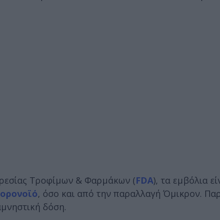
ηρεσίας Τροφίμων & Φαρμάκων (
FDΑ
), τα εμβόλια εί
ορoνοϊό
, όσο και από την παραλλαγή Όμικρον. Πα
αμνηστική δόση.