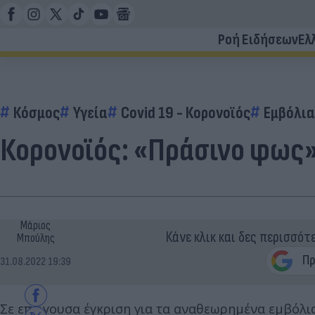
Ροή Ειδήσεων
Ελ
Κόσμος
Υγεία
Covid 19 - Κορονοϊός
Εμβόλια
Κορονοϊός: «Πράσινο φως» σ
Μάριος
Κάνε κλικ και δες περισσότ
Μπούλης
31.08.2022 19:39
Σε επείγουσα έγκριση για τα αναθεωρημένα εμβόλια