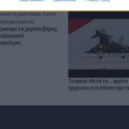
ίρνουμε το χαμένο βάρος;
βιολογικού
σμού μας
Τουρκία: Μετά το... φρένο 
έρχονται στο επίκεντρο τα