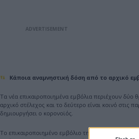
Κάποια αναμνηστική δόση από το αρχικό εμ
Τα νέα επικαιροποιημένα εμβόλια περιέχουν δύο 
αρχικό στέλεχος και το δεύτερο είναι κοινό στις πα
δημιουργήσει ο κορονοϊός.
Το επικαιροποιημένο εμβόλιο της εταιρείας Modern