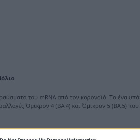
βόλιο
θραύσματα του mRNA από τον κορονοϊό. Το ένα υπά
ραλλαγές Όμικρον 4 (ΒΑ.4) και Όμικρον 5 (ΒΑ.5) που
a θα μπορεί να χορηγείται σε άτομα από 18 ετών κ