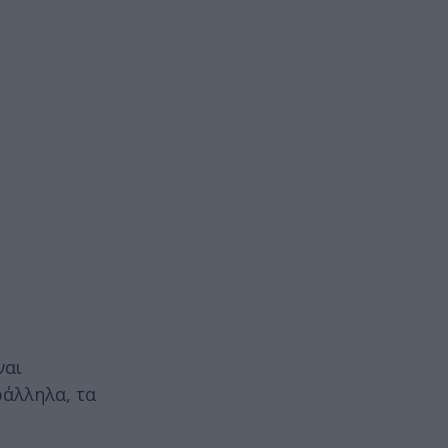
ναι
ράλληλα, τα