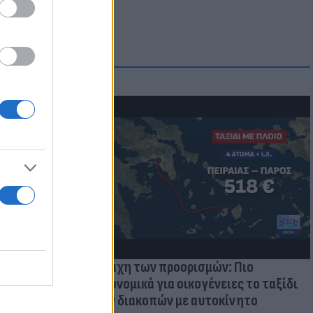
μμονή με το
 πρόβλημα
Η μάχη των προορισμών: Πιο
οικονομικά για οικογένειες το ταξίδι
των διακοπών με αυτοκίνητο