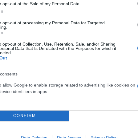
o opt-out of the Sale of my Personal Data.
In
to opt-out of processing my Personal Data for Targeted
ing.
In
o opt-out of Collection, Use, Retention, Sale, and/or Sharing
ersonal Data that Is Unrelated with the Purposes for which it
lected.
Out
Skin dysmorphia: Όταν η ε
«τέλειο» δέρμα αποτελεί
ός στην παρουσίαση του
consents
ψυχικής υγείας
άδες κόσμου στο γήπεδο
σπόρ (video)
o allow Google to enable storage related to advertising like cookies on
evice identifiers in apps.
CONFIRM
Data Deletion
Data Access
Privacy Policy