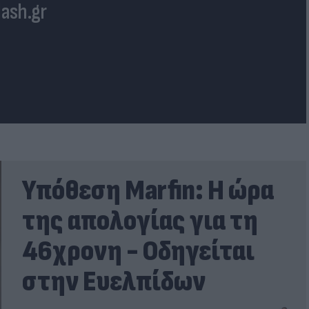
lash.gr
Υπόθεση Marfin: Η ώρα
της απολογίας για τη
46χρονη - Οδηγείται
στην Ευελπίδων