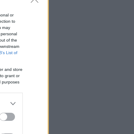
 από 12 ετών
sonal or
ection to
ou may
 personal
out of the
 downstream
B’s List of
er and store
to grant or
ed purposes