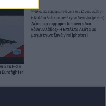
Δέκα εκατομμύρια followers δεν
κάνουν λάθος- Η Ντιλέτα Λεότα με
μαγιό έγινε ξανά viral (photos)
για τα F-35
 Eurofighter