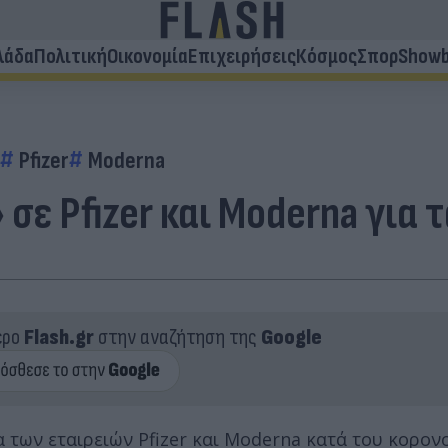
λάδα
Πολιτική
Οικονομία
Επιχειρήσεις
Κόσμος
Σπορ
Showb
Pfizer
Moderna
ε Pfizer και Moderna για τ
ερο
Flash.gr
στην αναζήτηση της
Google
 των εταιρειών Pfizer και Moderna κατά του κορον