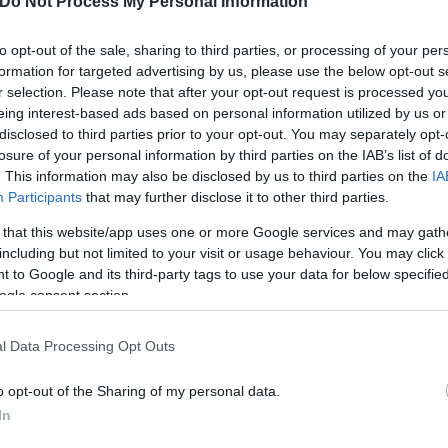
Do Not Process My Personal Information
θα μπορεί να χορηγείται και σε νεαρότερες ηλικίες,
to opt-out of the sale, sharing to third parties, or processing of your per
formation for targeted advertising by us, please use the below opt-out s
ερο
Flash.gr
στην αναζήτηση της
Google
r selection. Please note that after your opt-out request is processed y
eing interest-based ads based on personal information utilized by us or
disclosed to third parties prior to your opt-out. You may separately opt-
losure of your personal information by third parties on the IAB’s list of
. This information may also be disclosed by us to third parties on the
IA
Participants
that may further disclose it to other third parties.
 that this website/app uses one or more Google services and may gath
including but not limited to your visit or usage behaviour. You may click 
 to Google and its third-party tags to use your data for below specifi
ogle consent section.
l Data Processing Opt Outs
ρονοϊός
Εμβόλια
Pfizer
Moderna
o opt-out of the Sharing of my personal data.
In