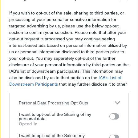
If you wish to opt-out of the sale, sharing to third parties, or
processing of your personal or sensitive information for
targeted advertising by us, please use the below opt-out
section to confirm your selection. Please note that after your
opt-out request is processed you may continue seeing
interest-based ads based on personal information utilized by
us or personal information disclosed to third parties prior to
your opt-out. You may separately opt-out of the further
disclosure of your personal information by third parties on the
IAB’s list of downstream participants. This information may
also be disclosed by us to third parties on the
IAB’s List of
Downstream Participants
that may further disclose it to other
third parties.
Please note that this website/app uses one or more Google
Personal Data Processing Opt Outs
services and may gather and store information including but
not limited to your visit or usage behaviour. You may click to
I want to opt-out of the Sharing of my
personal data.
grant or deny consent to Google and its third-party tags to
Opted In
use your data for below specified purposes in below Google
consent section.
I want to opt-out of the Sale of my