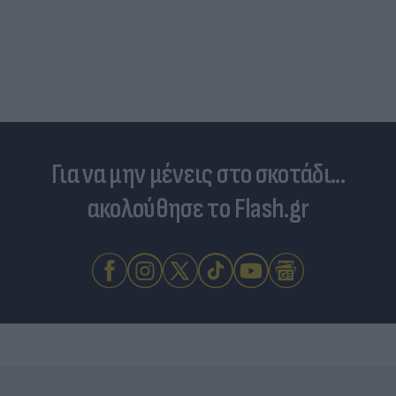
Τουρκία: Μετά το... φρένο για τα F-35 έρχονται
στο επίκεντρο τα Eurofighter
Για να μην μένεις στο σκοτάδι...
ακολούθησε το Flash.gr