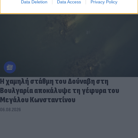
Data Deletion
Data Access
Privacy Policy
Η χαμηλή στάθμη του Δούναβη στη
Βουλγαρία αποκάλυψε τη γέφυρα του
Μεγάλου Κωνσταντίνου
06.08.2026