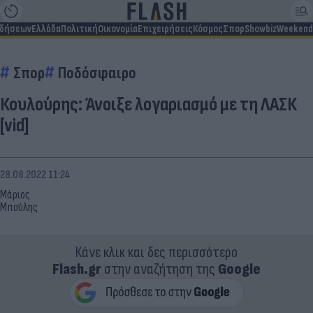
ιδήσεων
Ελλάδα
Πολιτική
Οικονομία
Επιχειρήσεις
Κόσμος
Σπορ
Showbiz
Weekend
Σπορ
Ποδόσφαιρο
Κουλούρης: Άνοιξε λογαριασμό με τη ΛΑΣΚ
[vid]
28.08.2022 11:24
Μάριος
Μπούλης
Κάνε κλικ και δες περισσότερο
Flash.gr
στην αναζήτηση της
Google