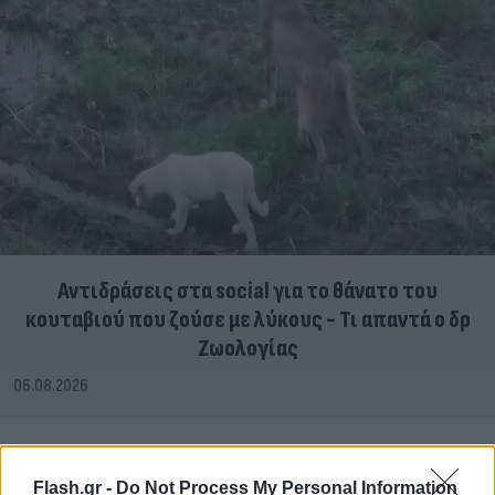
Αντιδράσεις στα social για το θάνατο του
κουταβιού που ζούσε με λύκους - Τι απαντά ο δρ
Ζωολογίας
06.08.2026
Flash.gr -
Do Not Process My Personal Information