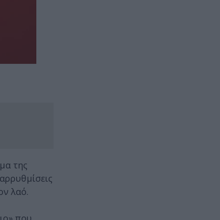
μα της
ταρρυθμίσεις
ον λαό.
αιο» που