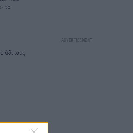
- το
σε άδικους