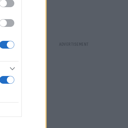
οπώλια»
 επειδή