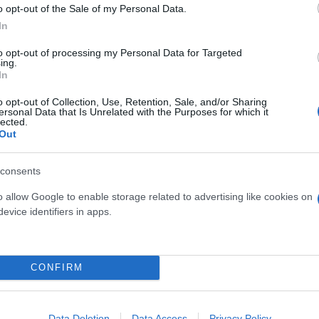
o opt-out of the Sale of my Personal Data.
παραπαιδεία και τα ιδιωτικά πανεπιστήμια.
In
to opt-out of processing my Personal Data for Targeted
ing.
In
o opt-out of Collection, Use, Retention, Sale, and/or Sharing
ersonal Data that Is Unrelated with the Purposes for which it
lected.
Out
consents
o allow Google to enable storage related to advertising like cookies on
evice identifiers in apps.
ν επιβεβαιώνονται από τα μον
CONFIRM
α «πανηγυρισμούς περί κυριαρχικών δικαιωμάτων»
Data Deletion
Data Access
Privacy Policy