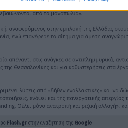
οθαλάσσια κοιτάσματα νότια της Κρήτης και της Πε
βεβαιώνονται από τα μονοπώλια».
ιτική, αναφερόμενος στην εμπλοκή της Ελλάδας στο
νία, ενώ επανέφερε το αίτημα για άμεση αναγνώρι
α απέναντι στις ανάγκες σε αντιπλημμυρικά, αντισ
ες της Θεσσαλονίκης και για καθυστερήσεις στα έργ
εριμένει λύσεις από «δήθεν εναλλακτικές» και να δώ
τοποιήσεις, ενόψει και της πανεργατικής απεργίας 
nding. Θέλει μόνο ανατροπή και ριζική αλλαγή», κα
ερο
Flash.gr
στην αναζήτηση της
Google