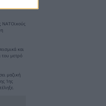
λοποννήσου,
υς ΝΑΤΟϊκούς
ση
εισμικά και
α του μετρό
σει μαζική
της 1ης
τέληξε.