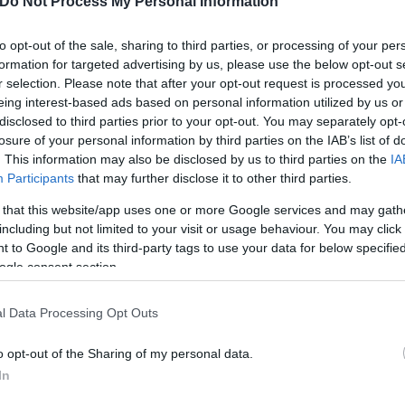
Do Not Process My Personal Information
to opt-out of the sale, sharing to third parties, or processing of your per
formation for targeted advertising by us, please use the below opt-out s
r selection. Please note that after your opt-out request is processed y
τα λαϊκά στρώματα, ενώ το μεγάλο κεφάλαιο απολ
eing interest-based ads based on personal information utilized by us or
 ΚΚΕ επανέφερε προτάσεις του κόμματος για κατάρ
disclosed to third parties prior to your opt-out. You may separately opt-
losure of your personal information by third parties on the IAB’s list of
ΕΝΦΙΑ και αφορολόγητο στα 12.000 ευρώ.
. This information may also be disclosed by us to third parties on the
IA
Participants
that may further disclose it to other third parties.
ριο
 that this website/app uses one or more Google services and may gath
including but not limited to your visit or usage behaviour. You may click 
 to Google and its third-party tags to use your data for below specifi
γεία και Παιδεία, κατηγορώντας την κυβέρνηση ότι
ogle consent section.
νοίγει διάπλατα τον δρόμο στον ιδιωτικό τομέα, μ
τρούς και νοσηλευτές στη Θεσσαλονίκη και την είσο
l Data Processing Opt Outs
 ξανά και ξανά», είπε, ζητώντας αποκλειστικά δημό
o opt-out of the Sharing of my personal data.
In
θνικό απολυτήριο» και την Τράπεζα Θεμάτων, κάνοντ