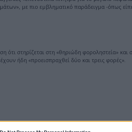
μάτων», με πιο εμβληματικό παράδειγμα -όπως είπε
ση ότι στηρίζεται στη «θηριώδη φοροληστεία» και 
έχουν ήδη «προεισπραχθεί δύο και τρεις φορές».