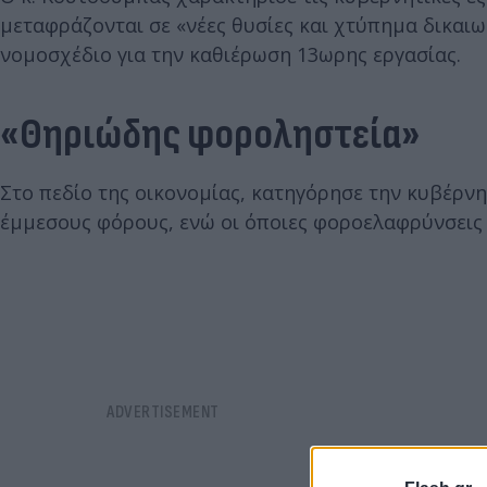
μεταφράζονται σε «νέες θυσίες και χτύπημα δικαιω
νομοσχέδιο για την καθιέρωση 13ωρης εργασίας.
«Θηριώδης φοροληστεία»
Στο πεδίο της οικονομίας, κατηγόρησε την κυβέρνη
έμμεσους φόρους, ενώ οι όποιες φοροελαφρύνσεις 