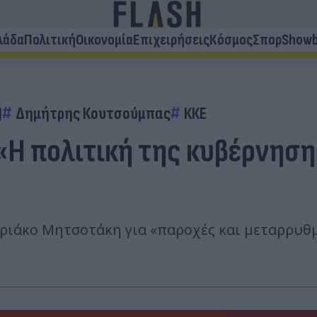
λάδα
Πολιτική
Οικονομία
Επιχειρήσεις
Κόσμος
Σπορ
Showb
)
Δημήτρης Κουτσούμπας
ΚΚΕ
Η πολιτική της κυβέρνησης
ιάκο Μητσοτάκη για «παροχές και μεταρρυθμί