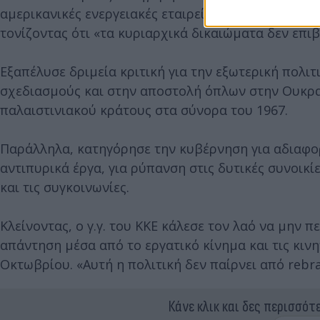
αμερικανικές ενεργειακές εταιρείες διεκδικούν υπ
τονίζοντας ότι «τα κυριαρχικά δικαιώματα δεν επι
Εξαπέλυσε δριμεία κριτική για την εξωτερική πολ
σχεδιασμούς και στην αποστολή όπλων στην Ουκρα
παλαιστινιακού κράτους στα σύνορα του 1967.
Παράλληλα, κατηγόρησε την κυβέρνηση για αδιαφορί
αντιπυρικά έργα, για ρύπανση στις δυτικές συνοικί
και τις συγκοινωνίες.
Κλείνοντας, ο γ.γ. του ΚΚΕ κάλεσε τον λαό να μην π
απάντηση μέσα από το εργατικό κίνημα και τις κινη
Οκτωβρίου. «Αυτή η πολιτική δεν παίρνει από rebra
Κάνε κλικ και δες περισσότ