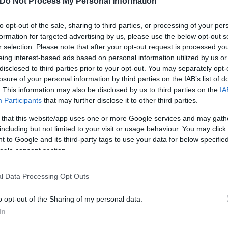
Do Not Process My Personal Information
ρε στο Βενιζέλειο νοσοκομείο.
to opt-out of the sale, sharing to third parties, or processing of your per
formation for targeted advertising by us, please use the below opt-out s
r selection. Please note that after your opt-out request is processed y
eing interest-based ads based on personal information utilized by us or
disclosed to third parties prior to your opt-out. You may separately opt-
losure of your personal information by third parties on the IAB’s list of
. This information may also be disclosed by us to third parties on the
IA
Participants
that may further disclose it to other third parties.
 that this website/app uses one or more Google services and may gath
including but not limited to your visit or usage behaviour. You may click 
 to Google and its third-party tags to use your data for below specifi
ogle consent section.
l Data Processing Opt Outs
ος είναι καλά στην υγεία του ωστόσο χρειάστηκε ν
o opt-out of the Sharing of my personal data.
ειωθεί ότι η προανάκριση διενεργείται από το Κεντ
In