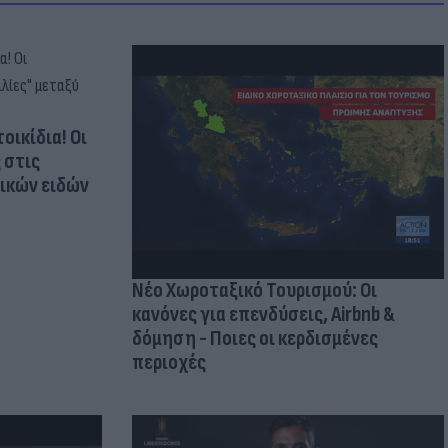
οικίδια! Οι
 στις
τικών ειδών
Νέο Χωροταξικό Τουρισμού: Οι
κανόνες για επενδύσεις, Airbnb &
δόμηση - Ποιες οι κερδισμένες
περιοχές