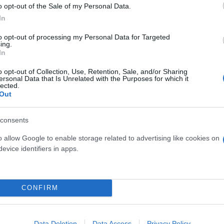
o opt-out of the Sale of my Personal Data.
ερο
Flash.gr
στην αναζήτηση της
Google
In
to opt-out of processing my Personal Data for Targeted
ing.
In
o opt-out of Collection, Use, Retention, Sale, and/or Sharing
ersonal Data that Is Unrelated with the Purposes for which it
lected.
Out
consents
o allow Google to enable storage related to advertising like cookies on
υρα - Κοριτσάκι έπαθε ηλεκτροπληξία σε εκκλησί
evice identifiers in apps.
στη ηλεκτροπληξία σε γήπεδο 5Χ5 - Εσπευσμένα 
αργία της Καθαράς Δευτέρας «έσωσε» ζωές
CONFIRM
οι στο Αεροδρόμιο Hρακλείου - Δεν έχουν πού να
Data Deletion
Data Access
Privacy Policy