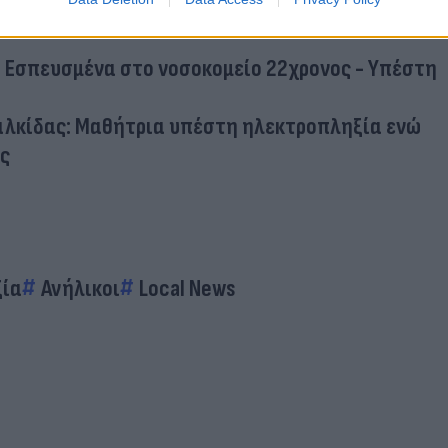
ί σπάνε οι σχάρες; Ποιοι επιτρέπεται να περνάνε 
: Εσπευσμένα στο νοσοκομείο 22χρονος - Υπέστη
αλκίδας: Μαθήτρια υπέστη ηλεκτροπληξία ενώ
ς
ξία
Ανήλικοι
Local News