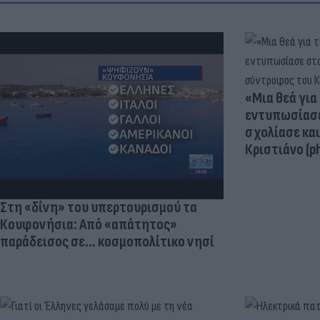
«Μια θεά για 
εντυπωσίασε
σχολίασε κα
Κριστιάνο (p
Στη «δίνη» του υπερτουρισμού τα
Κουφονήσια: Από «απάτητος»
παράδεισος σε... κοσμοπολίτικο νησί