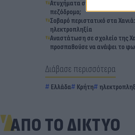
Ατυχήματα στην οδό 1821: Γιατ
πεζόδρομο;
Σοβαρό περιστατικό στα Χανιά
ηλεκτροπληξία
Aναστάτωση σε σχολείο της Χ
προσπαθούσε να ανάψει το φω
Διάβασε περισσότερα
Ελλάδα
Κρήτη
ηλεκτροπλη
ΑΠΟ ΤΟ ΔΙΚΤΥΟ