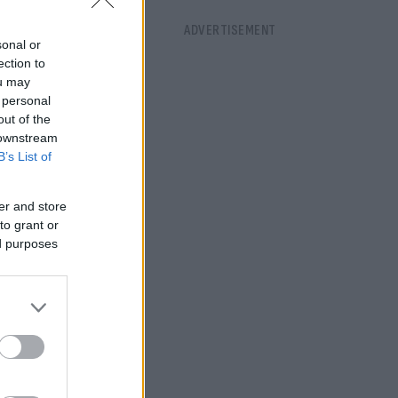
sonal or
ection to
ou may
 personal
out of the
 downstream
B’s List of
er and store
to grant or
ed purposes
α
ρικό