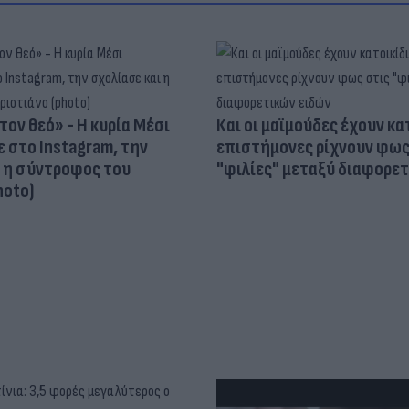
τον θεό» - Η κυρία Μέσι
Και οι μαϊμούδες έχουν κατ
 στο Instagram, την
επιστήμονες ρίχνουν φως
ι η σύντροφος του
"φιλίες" μεταξύ διαφορε
hoto)