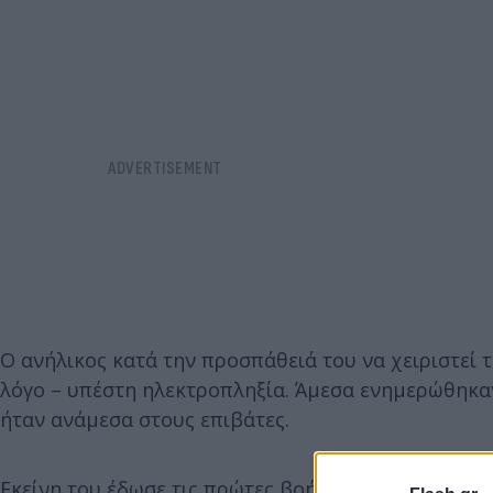
Ο ανήλικος κατά την προσπάθειά του να χειριστεί 
λόγο – υπέστη ηλεκτροπληξία. Άμεσα ενημερώθηκαν 
ήταν ανάμεσα στους επιβάτες.
Εκείνη του έδωσε τις πρώτες βοήθειες ενώ μόλις τ