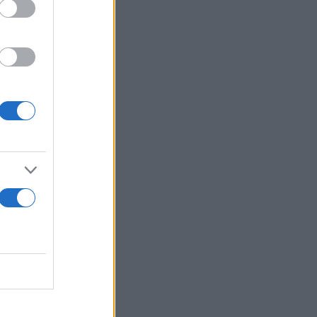
α
στο