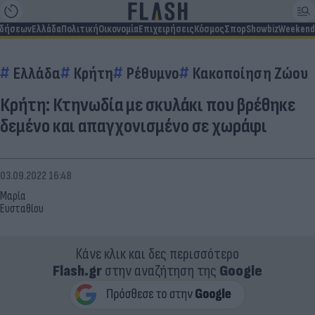
ιδήσεων
Ελλάδα
Πολιτική
Οικονομία
Επιχειρήσεις
Κόσμος
Σπορ
Showbiz
Weekend
Ελλάδα
Κρήτη
Ρέθυμνο
Κακοποίηση Ζώου
Κρήτη: Κτηνωδία με σκυλάκι που βρέθηκε
δεμένο και απαγχονισμένο σε χωράφι
03.09.2022 16:48
Μαρία
Ευσταθίου
Κάνε κλικ και δες περισσότερο
Flash.gr
στην αναζήτηση της
Google