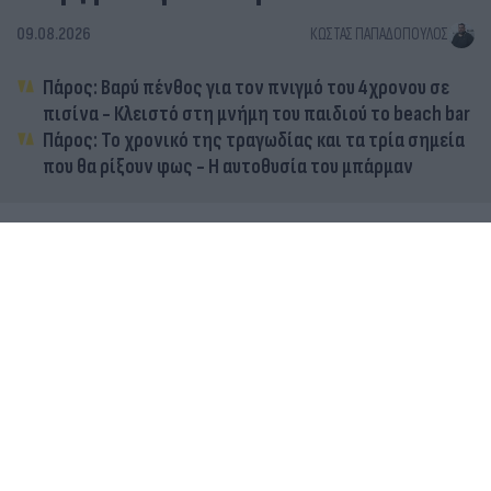
09.08.2026
ΚΏΣΤΑΣ ΠΑΠΑΔΌΠΟΥΛΟΣ
Πάρος: Βαρύ πένθος για τον πνιγμό του 4χρονου σε
πισίνα - Κλειστό στη μνήμη του παιδιού το beach bar
Πάρος: Το χρονικό της τραγωδίας και τα τρία σημεία
που θα ρίξουν φως - Η αυτοθυσία του μπάρμαν