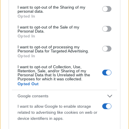
services and may gather and store information including but
not limited to your visit or usage behaviour. You may click to
I want to opt-out of the Sharing of my
personal data.
Σε μοναδική λύση εξελίχθηκε η ευθανασία για τον
grant or deny consent to Google and its third-party tags to
Opted In
use your data for below specified purposes in below Google
άτυχο γάιδαρο που υπέστη βάναυση κακοποίηση
consent section.
I want to opt-out of the Sale of my
το μεσημέρι της Κυριακής (28/08) στη Ζίτσα
Personal Data.
Ιωαννίνων.
Opted In
I want to opt-out of processing my
Personal Data for Targeted Advertising.
Ο άτυχος γάιδαρος φέρει πολλαπλά τραύματα σε
Opted In
διάφορα σημεία του σώματος με σοβαρότερο εξ
I want to opt-out of Collection, Use,
αυτών ήταν στο διάφραγμα του.
Retention, Sale, and/or Sharing of my
Personal Data that Is Unrelated with the
Purposes for which it was collected.
Opted Out
Παρά το γεγονός ότι η αρχική ενημέρωση έλεγε
πως το ζώο
θα μεταφερόταν στα Μέγαρα
Google consents
Αττικής
για να εκτιμηθεί η κατάσταση της υγείας
I want to allow Google to enable storage
του, σύμφωνα με τους ιππιάτρους που βρέθηκαν
related to advertising like cookies on web or
στο χωριό Γραμμένο του Δήμου Ζίτσας, κρίθηκε εν
device identifiers in apps.
τέλει πως το ζώο δεν μπορούσε να μετακινηθεί,