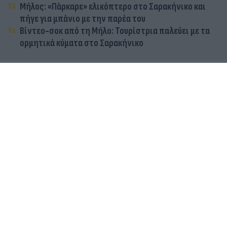
Μήλος: «Πάρκαρε» ελικόπτερο στο Σαρακήνικο και
πήγε για μπάνιο με την παρέα του
Βίντεο-σοκ από τη Μήλο: Τουρίστρια παλεύει με τα
ορμητικά κύματα στο Σαρακήνικο