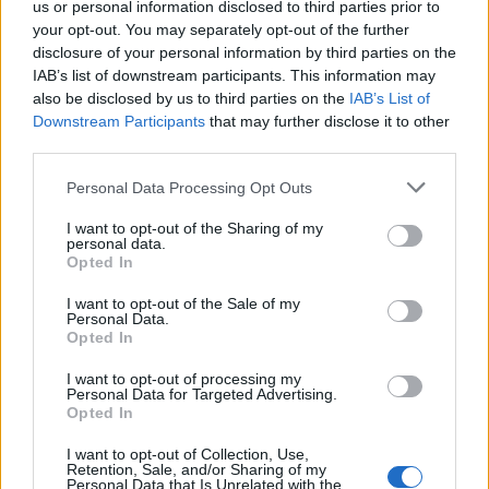
us or personal information disclosed to third parties prior to
your opt-out. You may separately opt-out of the further
Στη συνέχεια κατήγγειλε στις αστυνομικές αρχές
disclosure of your personal information by third parties on the
ότι έπεσε θύμα σεξουαλικής κακοποίησης από τον
IAB’s list of downstream participants. This information may
also be disclosed by us to third parties on the
IAB’s List of
27χρονο.
Downstream Participants
that may further disclose it to other
third parties.
Ακολούθησε η προσαγωγή του κατηγορουμένου
Please note that this website/app uses one or more Google
Personal Data Processing Opt Outs
στο Αστυνομικό Μέγαρο όπου και συνελήφθη.
services and may gather and store information including but
not limited to your visit or usage behaviour. You may click to
I want to opt-out of the Sharing of my
personal data.
grant or deny consent to Google and its third-party tags to
Opted In
use your data for below specified purposes in below Google
consent section.
I want to opt-out of the Sale of my
Personal Data.
Opted In
I want to opt-out of processing my
Personal Data for Targeted Advertising.
Opted In
I want to opt-out of Collection, Use,
Retention, Sale, and/or Sharing of my
Personal Data that Is Unrelated with the