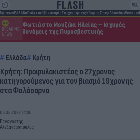
ιδήσεων
Ελλάδα
Πολιτική
Οικονομία
Επιχειρήσεις
Κόσμος
Σπορ
Showbiz
Weekend
Φωτιά στο Μουζάκι Ηλείας – Ισχυρές
BREAKING
δυνάμεις της Πυροσβεστικής
NEWS
Ελλάδα
Κρήτη
Κρήτη: Προφυλακιστέος ο 27χρονος
κατηγορούμενος για τον βιασμό 19χρονης
στα Φαλάσαρνα
05.08.2022 17:30
Παναγιώτης
Αλεξανδρόπουλος