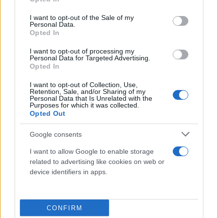
Η επίθεση στην οικογένεια των Γερμανών
use your data for below specified purposes in below Google
consent section.
I want to opt-out of the Sale of my
Personal Data.
Opted In
Ο πατριός και τα τρία αδέλφια, έκαναν τις διακοπές
τους σε ξενοδοχείοι της Σκαλέτα Ρεθύμνου.
I want to opt-out of processing my
Personal Data for Targeted Advertising.
Opted In
Το πρωί της περασμένης Παρασκευής με το
I want to opt-out of Collection, Use,
ενοικιασμένο τους όχημα κινούνταν σε δρόμο της
Retention, Sale, and/or Sharing of my
Personal Data that Is Unrelated with the
περιοχής Πέραμα στον Μυλοπόταμο όταν συνέβη
Purposes for which it was collected.
Opted Out
το αδιανόητο περιστατικό . Το αγροτικό 4Χ4 των
νταήδων προσέκρουσε ελαφρά στο πίσω μέρος του
Google consents
αυτοκινήτου της οικογένειας των τουριστών με
I want to allow Google to enable storage
τους 4 Γερμανούς να ζητούν τα στοιχεία τους για
related to advertising like cookies on web or
τις απαραίτητες διαδικασίες για το ενοικιαζόμενο
device identifiers in apps.
όχημα και εκεί να ξεκινά αυτομάτως ο εφιάλτης
τους. Όπως διηγήθηκε στην κάμερα της ΕΡΤ η
CONFIRM
οικογένεια, τα δύο αγόρια, η κοπέλα και ο πατριός