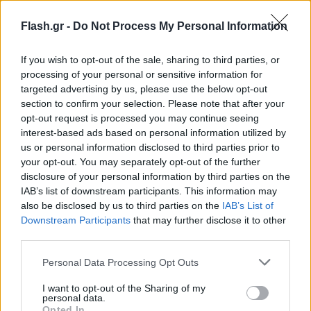
Flash.gr -
Do Not Process My Personal Information
If you wish to opt-out of the sale, sharing to third parties, or
Υπενθυμίζεται ότι οι δύο νταήδες, 36 και 34 ετών
processing of your personal or sensitive information for
είχαν καταφέρει να διαφύγουν του αυτοφώρου. Για
targeted advertising by us, please use the below opt-out
section to confirm your selection. Please note that after your
το έναν εκ των δύο είχε εκδοθεί ένταλμα σε βάρος
opt-out request is processed you may continue seeing
του, για τον δράστη που κρατούσε μαχαίρι και
interest-based ads based on personal information utilized by
αναζητούνταν παντού.
us or personal information disclosed to third parties prior to
your opt-out. You may separately opt-out of the further
disclosure of your personal information by third parties on the
Οι δύο νταήδες οι οποίοι στο παρελθόν είχαν
IAB’s list of downstream participants. This information may
απασχολήσει τις αρχές για υποθέσεις ναρκωτικών
also be disclosed by us to third parties on the
IAB’s List of
Downstream Participants
that may further disclose it to other
και όχι μόνο, ενώ μετά το απίστευτο αυτό
third parties.
περιστατικό με θύματα μια οικογένεια Γερμανών
τουριστών διέφυγαν και κρύφτηκαν μέχρι σήμερα
Please note that this website/app uses one or more Google
Personal Data Processing Opt Outs
services and may gather and store information including but
το πρωί.
not limited to your visit or usage behaviour. You may click to
I want to opt-out of the Sharing of my
personal data.
grant or deny consent to Google and its third-party tags to
Opted In