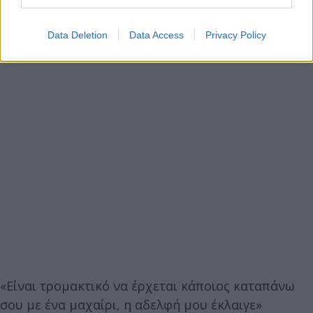
τους ο 35χρονος κρητικός επιτέθηκε με μανία
εναντίον τους με μαχαίρι που είχε λάμα 20 – 25
Data Deletion
Data Access
Privacy Policy
εκατοστών!
«Είναι τρομακτικό να έρχεται κάποιος καταπάνω
σου με ένα μαχαίρι, η αδελφή μου έκλαιγε»