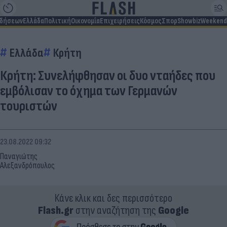
ιδήσεων
Ελλάδα
Πολιτική
Οικονομία
Επιχειρήσεις
Κόσμος
Σπορ
Showbiz
Weekend
Ελλάδα
Κρήτη
Κρήτη: Συνελήφθησαν οι δυο νταήδες που
εμβόλισαν το όχημα των Γερμανών
τουριστών
23.08.2022 09:32
Παναγιώτης
Αλεξανδρόπουλος
Κάνε κλικ και δες περισσότερο
Flash.gr
στην αναζήτηση της
Google