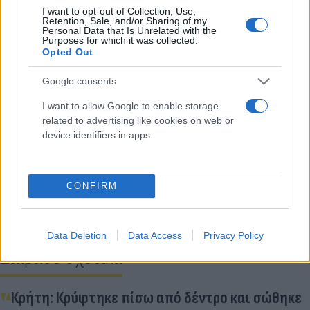
I want to opt-out of Collection, Use,
Retention, Sale, and/or Sharing of my
Personal Data that Is Unrelated with the
Purposes for which it was collected.
Opted Out
Τα αίτια πρόκλησης του δυστυχήματος διερευνά το
Google consents
Τμήμα
Τροχαίας
Αγίου Νικολάου.
I want to allow Google to enable storage
related to advertising like cookies on web or
device identifiers in apps.
Κάνε κλικ και δες περισσότερο
Flash.gr
στην αναζήτηση της
Google
CONFIRM
Data Deletion
Data Access
Privacy Policy
Διάβασε σχετικά
Κρήτη: Κρύφτηκε πίσω από δέντρο και σώθηκε