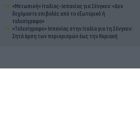
«Μετωπική» Ιταλίας-Ισπανίας για Σένγκεν: «Δεν
δεχόμαστε επιβολές από το εξωτερικό ή
τελεσίγραφα»
«Τελεσίγραφο» Ισπανίας στην Ιταλία για τη Σένγκεν:
Ζητά άρση των περιορισμών έως την Κυριακή