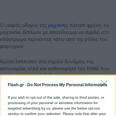
Ο νεαρός οδηγός της
μηχανής
πάτησε φρένο, το
μηχανάκι δίπλωσε με αποτέλεσμα να συρθεί στο
οδόστρωμα περνώντας κάτω από της ρόδες του
φορτηγού!
Άμεσα έσπευσαν στο σημείο δυνάμεις της
αστυνομίας αλλά και ασθενοφόρο του ΕΚΑΒ, που
μετέφερε το νεαρό άνδρα στο νοσοκομείο, όπου
διαπιστώθηκε ο θάνατός του.
Flash.gr -
Do Not Process My Personal Information
If you wish to opt-out of the sale, sharing to third parties, or
processing of your personal or sensitive information for
targeted advertising by us, please use the below opt-out
section to confirm your selection. Please note that after your