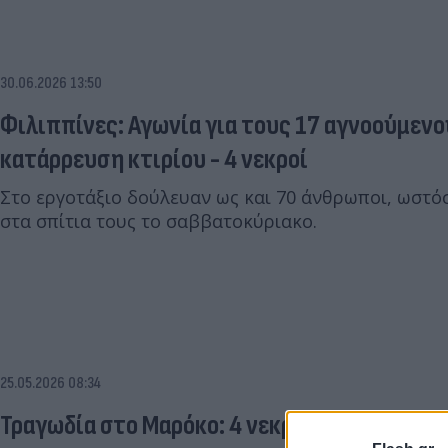
30.06.2026 13:50
Φιλιππίνες: Αγωνία για τους 17 αγνοούμενο
κατάρρευση κτιρίου - 4 νεκροί
Στο εργοτάξιο δούλευαν ως και 70 άνθρωποι, ωστόσ
στα σπίτια τους το σαββατοκύριακο.
25.05.2026 08:34
Τραγωδία στο Μαρόκο: 4 νεκροί, ανάμεσά του