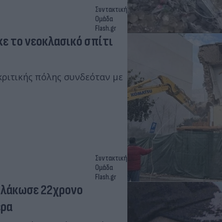
Συντακτική
Ομάδα
Flash.gr
ε το νεοκλασικό σπίτι
κριτικής πόλης συνδεόταν με
Συντακτική
Ομάδα
Flash.gr
πλάκωσε 22χρονο
έρα