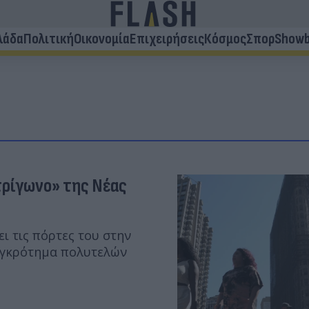
λάδα
Πολιτική
Οικονομία
Επιχειρήσεις
Κόσμος
Σπορ
Showb
«τρίγωνο» της Νέας
ι τις πόρτες του στην
υγκρότημα πολυτελών