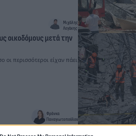
Μιχάλης
Λεγάκης
υς οικοδόμους μετά την
ο οι περισσότεροι είχαν πάει
Φράνκα
Παναγιωτοπούλου
ς ένα παιδί από