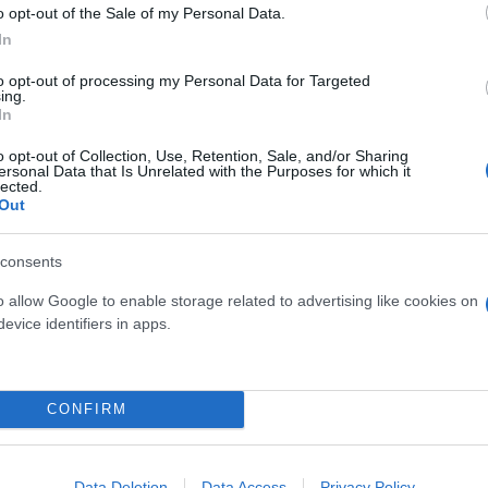
o opt-out of the Sale of my Personal Data.
In
 από ύψος σε
to opt-out of processing my Personal Data for Targeted
ing.
In
o opt-out of Collection, Use, Retention, Sale, and/or Sharing
ήκες του ατυχήματος,
ersonal Data that Is Unrelated with the Purposes for which it
lected.
Out
consents
o allow Google to enable storage related to advertising like cookies on
evice identifiers in apps.
Συντακτική
Ομάδα
Flash.gr
τίριο στη Λιοσίων - Η
CONFIRM
Data Deletion
Data Access
Privacy Policy