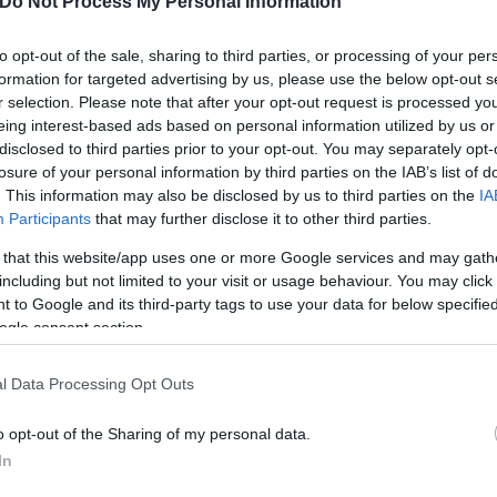
Do Not Process My Personal Information
ώπους που πιθανόν να έχουν
to opt-out of the sale, sharing to third parties, or processing of your per
formation for targeted advertising by us, please use the below opt-out s
r selection. Please note that after your opt-out request is processed y
eing interest-based ads based on personal information utilized by us or
disclosed to third parties prior to your opt-out. You may separately opt-
losure of your personal information by third parties on the IAB’s list of
. This information may also be disclosed by us to third parties on the
IA
Participants
that may further disclose it to other third parties.
Φράνκα
 that this website/app uses one or more Google services and may gath
Παναγιωτοπούλου
including but not limited to your visit or usage behaviour. You may click 
 to Google and its third-party tags to use your data for below specifi
ogle consent section.
l Data Processing Opt Outs
o opt-out of the Sharing of my personal data.
In