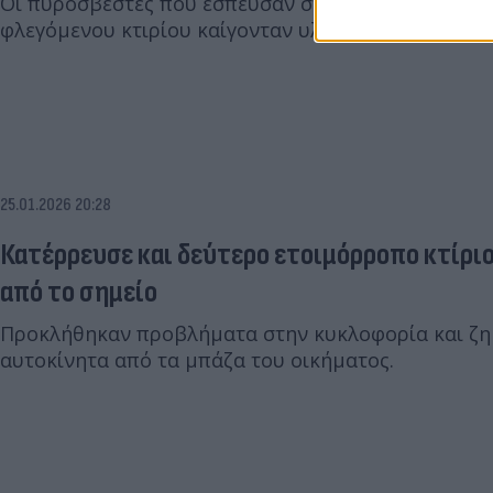
Οι πυροσβέστες που έσπευσαν στο σημείο διαπίστω
φλεγόμενου κτιρίου καίγονταν υλικά, κυρίως σκουπ
25.01.2026 20:28
Κατέρρευσε και δεύτερο ετοιμόρροπο κτίριο
από το σημείο
Προκλήθηκαν προβλήματα στην κυκλοφορία και ζη
αυτοκίνητα από τα μπάζα του οικήματος.