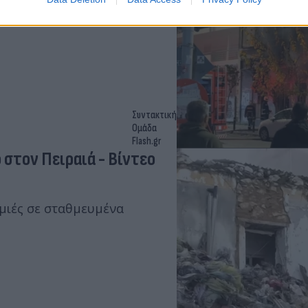
σαν ότι εντός του
ίδια.
Συντακτική
Ομάδα
Flash.gr
 στον Πειραιά - Βίντεο
μιές σε σταθμευμένα