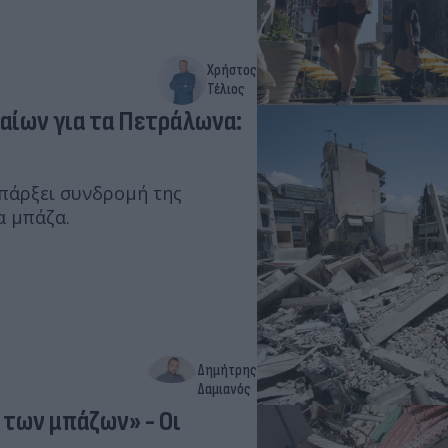
Χρήστος
Τέλιος
αίων για τα Πετράλωνα:
υπάρξει συνδρομή της
α μπάζα.
Δημήτρης
Δαμιανός
 των μπάζων» - Οι