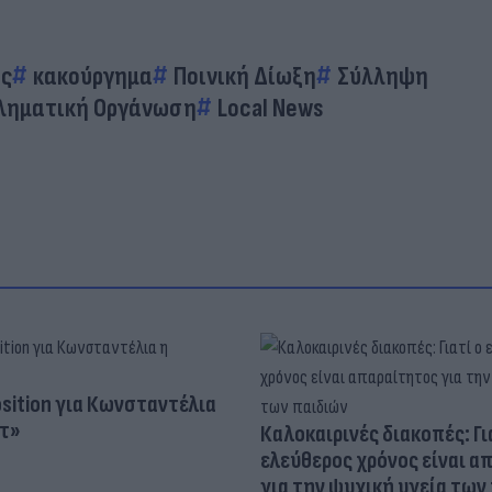
ός
κακούργημα
Ποινική Δίωξη
Σύλληψη
ληματική Οργάνωση
Local News
osition για Κωνσταντέλια
τ»
Καλοκαιρινές διακοπές: Γι
ελεύθερος χρόνος είναι α
για την ψυχική υγεία των