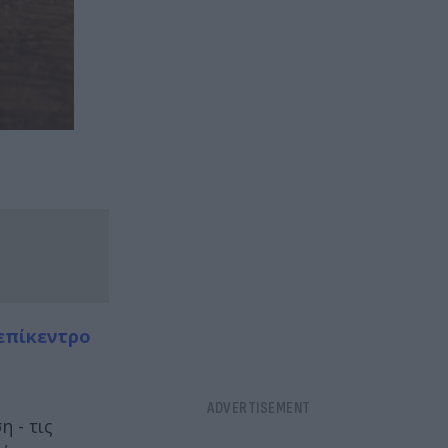
επίκεντρο
 - τις