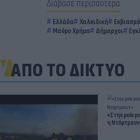
Διάβασε περισσότερα
Ελλάδα
Χαλκιδική
Εκβιασμ
Μαύρο Χρήμα
Δήμαρχοι
Εγκ
ΑΠΟ ΤΟ ΔΙΚΤΥΟ
«Στην pole p
η Ντόρτμουν