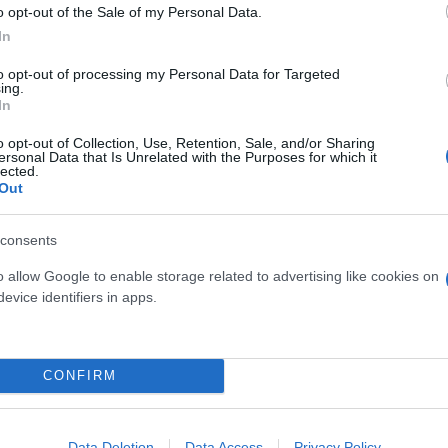
o opt-out of the Sale of my Personal Data.
In
ις 210.000 ευρώ και παραδίδονταν με φακέλους, εν
επιπλέον 86 άτομα, τα οποία φαίνεται να συνέδραμ
to opt-out of processing my Personal Data for Targeted
ing.
ύνταν από αυτή ως «πελάτες» ή ακόμη τέλεσαν άλλ
In
υνα ταυτοποίησε ότι διευθετήθηκαν - με το αζημίω
o opt-out of Collection, Use, Retention, Sale, and/or Sharing
ών εργασιών και αδειών.
ersonal Data that Is Unrelated with the Purposes for which it
lected.
Out
κογραφία από τις τηλεφωνικές παρακολουθήσεις τω
ν κωδικοποιημένες φράσεις προκειμένου να μην γί
consents
υγά», «χήνες», «χαρτί» και «στρέμματα» σήμαιναν τα
o allow Google to enable storage related to advertising like cookies on
 ύψος των χρηματικών ποσών.
evice identifiers in apps.
ερο
Flash.gr
στην αναζήτηση της
Google
CONFIRM
Data Deletion
Data Access
Privacy Policy