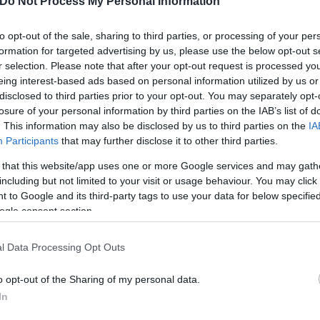
ικά οφέλη
Do Not Process My Personal Information
to opt-out of the sale, sharing to third parties, or processing of your per
ση συνελήφθησαν τέσσερις υπάλληλοι Διεύθυνσης κ
formation for targeted advertising by us, please use the below opt-out s
ιφερειακής Ενότητας και 15 ιδιώτες, η πλειοψηφία
r selection. Please note that after your opt-out request is processed y
τέκτονες, μηχανικοί, πολιτικοί μηχανικοί και τοπ
eing interest-based ads based on personal information utilized by us or
disclosed to third parties prior to your opt-out. You may separately opt-
χος. Κατά τις έρευνες κατασχέθηκε ποσό άνω του 1
losure of your personal information by third parties on the IAB’s list of
. This information may also be disclosed by us to third parties on the
IA
Participants
that may further disclose it to other third parties.
 that this website/app uses one or more Google services and may gath
including but not limited to your visit or usage behaviour. You may click 
 to Google and its third-party tags to use your data for below specifi
ogle consent section.
l Data Processing Opt Outs
o opt-out of the Sharing of my personal data.
In