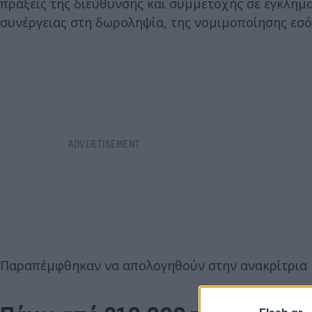
πράξεις της διεύθυνσης και συμμετοχής σε εγκλημ
συνέργειας στη δωροληψία, της νομιμοποίησης εσό
Παραπέμφθηκαν να απολογηθούν στην ανακρίτρια 