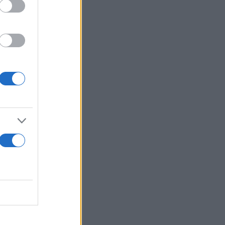
ώ εκτός από
αν
ες
το - πάνω
ν μελών του
νονται
 χρήματα