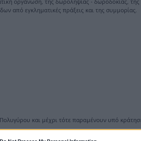
ατική οργάνωση, της δωροληψίας - δωροδοκίας, της
δων από εγκληματικές πράξεις και της συμμορίας.
Πολυγύρου και μέχρι τότε παραμένουν υπό κράτησ