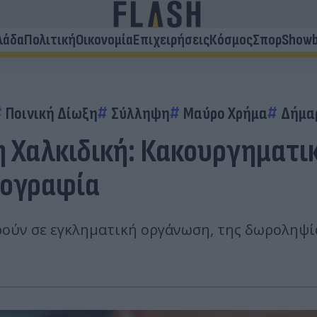
λάδα
Πολιτική
Οικονομία
Επιχειρήσεις
Κόσμος
Σπορ
Showb
Ποινική Δίωξη
Σύλληψη
Μαύρο Χρήμα
Δήμα
Χαλκιδική: Κακουργηματικ
κογραφία
ρούν σε εγκληματική οργάνωση, της δωροληψί