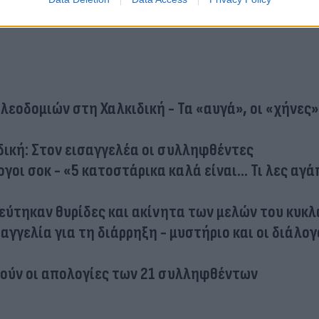
εοδομιών στη Χαλκιδική - Τα «αυγά», οι «χήνες»
ική: Στον εισαγγελέα οι συλληφθέντες
οι σοκ - «5 κατοστάρικα καλά είναι... Τι λες αγά
εύτηκαν θυρίδες και ακίνητα των μελών του κυκ
αγγελία για τη διάρρηξη - μυστήριο και οι διάλογ
νούν οι απολογίες των 21 συλληφθέντων