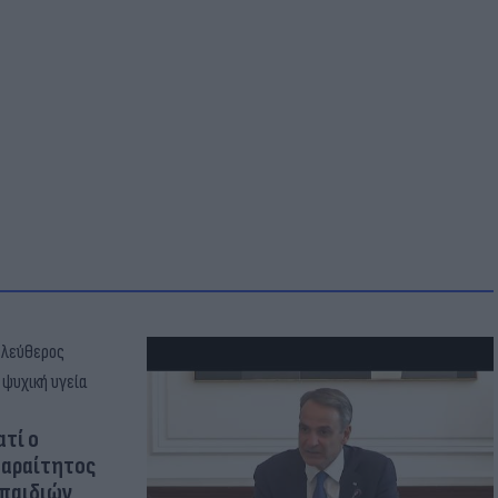
ατί ο
παραίτητος
 παιδιών