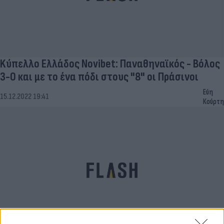
Kύπελλο Ελλάδος Novibet: Παναθηναϊκός - Βόλος
3-0 και με το ένα πόδι στους "8" οι Πράσινοι
Εύη
15.12.2022 19:41
Κούρτη