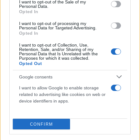
consent section.
14.11.2022 13:01
I want to opt-out of the Sale of my
Λιβάνιος
Personal Data.
Opted In
I want to opt-out of processing my
Personal Data for Targeted Advertising.
Opted In
I want to opt-out of Collection, Use,
Retention, Sale, and/or Sharing of my
Personal Data that Is Unrelated with the
Purposes for which it was collected.
Opted Out
Google consents
I want to allow Google to enable storage
Πότε θα γίνει το ΑΕΚ - ΠΑΣ Γιάννινα για το
related to advertising like cookies on web or
κύπελλο Ελλάδος
device identifiers in apps.
Ηλίας
14.10.2022 13:06
Λιβάνιος
CONFIRM