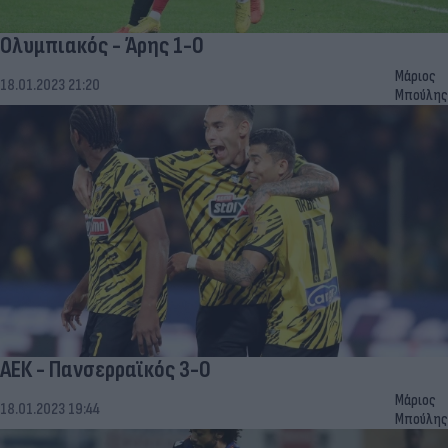
Ολυμπιακός - Άρης 1-0
Μάριος
18.01.2023 21:20
Μπούλης
ΑΕΚ - Πανσερραϊκός 3-0
Μάριος
18.01.2023 19:44
Μπούλης