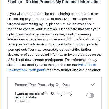
Flash.gr -
Do Not Process My Personal Information
Τα ζευγάρια του Κυπέλλου Ελλάδος μέχρι τον
τελικό
If you wish to opt-out of the sale, sharing to third parties, or
processing of your personal or sensitive information for
Ηλίας
14.11.2022 13:30
targeted advertising by us, please use the below opt-out
Λιβάνιος
section to confirm your selection. Please note that after your
opt-out request is processed you may continue seeing
interest-based ads based on personal information utilized by
us or personal information disclosed to third parties prior to
your opt-out. You may separately opt-out of the further
disclosure of your personal information by third parties on the
IAB’s list of downstream participants. This information may
also be disclosed by us to third parties on the
IAB’s List of
Downstream Participants
that may further disclose it to other
third parties.
Please note that this website/app uses one or more Google
Personal Data Processing Opt Outs
services and may gather and store information including but
LIVE Streaming: Η κλήρωση για το μονοπάτι του
not limited to your visit or usage behaviour. You may click to
I want to opt-out of the Sharing of my
personal data.
Κυπέλλου Ελλάδας έως τον τελικό
grant or deny consent to Google and its third-party tags to
Opted In
use your data for below specified purposes in below Google
Ηλίας