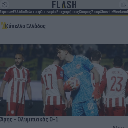
ιδήσεων
Ελλάδα
Πολιτική
Οικονομία
Επιχειρήσεις
Κόσμος
Σπορ
Showbiz
Weekend
Κύπελλο Ελλάδος
Άρης - Ολυμπιακός 0-1