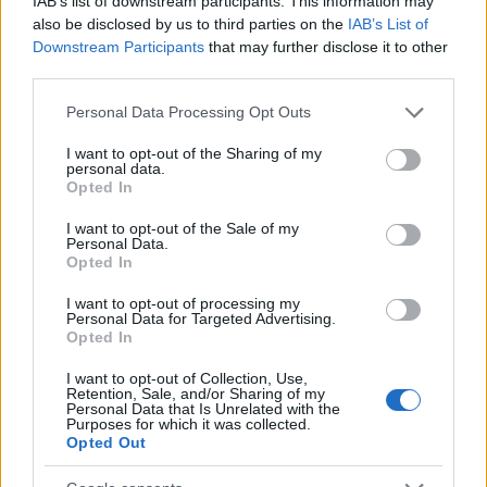
IAB’s list of downstream participants. This information may
also be disclosed by us to third parties on the
IAB’s List of
Downstream Participants
that may further disclose it to other
third parties.
Please note that this website/app uses one or more Google
Personal Data Processing Opt Outs
services and may gather and store information including but
not limited to your visit or usage behaviour. You may click to
I want to opt-out of the Sharing of my
personal data.
grant or deny consent to Google and its third-party tags to
Opted In
use your data for below specified purposes in below Google
consent section.
I want to opt-out of the Sale of my
Personal Data.
Opted In
I want to opt-out of processing my
Personal Data for Targeted Advertising.
Opted In
I want to opt-out of Collection, Use,
Retention, Sale, and/or Sharing of my
Personal Data that Is Unrelated with the
Purposes for which it was collected.
Opted Out