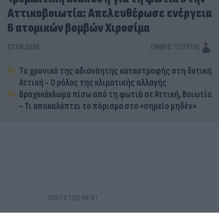
Αττικοβοιωτία: Απελευθέρωσε ενέργεια
6 ατομικών βομβών Χιροσίμα
07.08.2026
ΓΙΆΝΝΗΣ ΤΣΟΎΡΤΗΣ
Το χρονικό της αδιανόητης καταστροφής στη δυτική
Αττική - Ο ρόλος της κλιματικής αλλαγής
Βραχυκύκλωμα πίσω από τη φωτιά σε Αττική, Βοιωτία
- Τι αποκαλύπτει το πόρισμα στο «σημείο μηδέν»