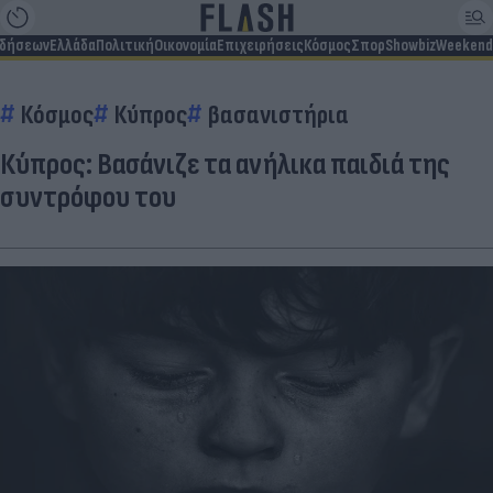
ιδήσεων
Ελλάδα
Πολιτική
Οικονομία
Επιχειρήσεις
Κόσμος
Σπορ
Showbiz
Weekend
Κόσμος
Κύπρος
βασανιστήρια
Κύπρος: Βασάνιζε τα ανήλικα παιδιά της
συντρόφου του