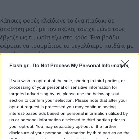
Κάποιες φορές κλείδωνε το ένα παιδάκι σε
αποθήκη μαζί με τον σκύλο, τον χειμώνα τους
έβγαζε ως τιμωρία έξω στο κρύο. Ένα βράδυ
φέρεται να τραυμάτισε το μεγαλύτερο παιδάκι με
μαχαίρι στο πόδι.
Flash.gr -
Do Not Process My Personal Information
Τα παιδιά ζούσαν τα βασανιστήρια για έξι περίπου
μήνες και κακοποιούνταν μπροστά στην ίδια τους
If you wish to opt-out of the sale, sharing to third parties, or
processing of your personal or sensitive information for
τη μητέρα.
targeted advertising by us, please use the below opt-out
section to confirm your selection. Please note that after your
opt-out request is processed you may continue seeing
interest-based ads based on personal information utilized by
us or personal information disclosed to third parties prior to
your opt-out. You may separately opt-out of the further
disclosure of your personal information by third parties on the