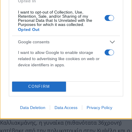
Opted In
I want to opt-out of Collection, Use,
Retention, Sale, and/or Sharing of my
Personal Data that Is Unrelated with the
Purposes for which it was collected.
Opted Out
Υπενθυμίζεται ότι το έγκλημα έγινε χθες λίγο μετά
Google consents
τις 3 το μεσημέρι, όταν ο 40χρονος συναντήθηκε
I want to allow Google to enable storage
με το θύμα στην οδό Τενέδου 10 στην Κυψέλη. Η
related to advertising like cookies on web or
36χρονη έπεσε αιμόφυρτη στο έδαφος και
device identifiers in apps.
μεταφέρθηκε με ασθενοφόρο του ΕΚΑΒ στο
νοσοκομείο Ερυθρός Σταυρός, όπου λίγες ώρες
CONFIRM
μετά κατέληξε.
Σύμφωνα με τα όσα είπε στο Open ο πρόεδρος
Data Deletion
Data Access
Privacy Policy
αστυνομικών υπαλλήλων ΝΑ Αττικής, Γιώργος
Καλλιακμάνης, η γυναίκα (πιθανότατα 36χρονη)
κατέβηκε από την πολυκατοικία στην Κυψέλη και ο