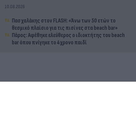
10.08.2026
Πασχαλάκης στον FLASH: «Άνω των 50 ετών το
θεσμικό πλαίσιο για τις πισίνες στα beach bar»
Πάρος: Αφέθηκε ελεύθερος ο ιδιοκτήτης του beach
bar όπου πνίγηκε το 4χρονο παιδί