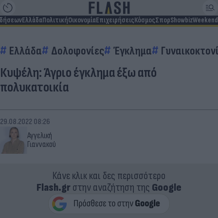
ιδήσεων
Ελλάδα
Πολιτική
Οικονομία
Επιχειρήσεις
Κόσμος
Σπορ
Showbiz
Weekend
Ελλάδα
Δολοφονίες
Έγκλημα
Γυναικοκτον
Κυψέλη: Άγριο έγκλημα έξω από
πολυκατοικία
29.08.2022 08:26
Αγγελική
Γιαννακού
Κάνε κλικ και δες περισσότερο
Flash.gr
στην αναζήτηση της
Google