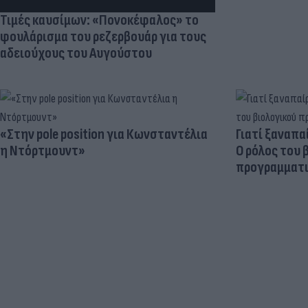
Τιμές καυσίμων: «Πονοκέφαλος» το
φουλάρισμα του ρεζερβουάρ για τους
αδειούχους του Αυγούστου
«Στην pole position για Κωνσταντέλια
Γιατί ξαναπα
η Ντόρτμουντ»
Ο ρόλος του 
προγραμματι