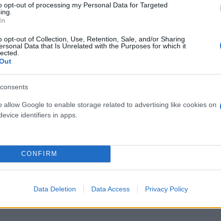
to opt-out of processing my Personal Data for Targeted
δρας
ing.
In
o opt-out of Collection, Use, Retention, Sale, and/or Sharing
ersonal Data that Is Unrelated with the Purposes for which it
lected.
Out
consents
o allow Google to enable storage related to advertising like cookies on
evice identifiers in apps.
Skin dysmorphia: Όταν η ε
CONFIRM
«τέλειο» δέρμα αποτελεί
ός στην παρουσίαση του
ψυχικής υγείας
άδες κόσμου στο γήπεδο
σπόρ (video)
Data Deletion
Data Access
Privacy Policy