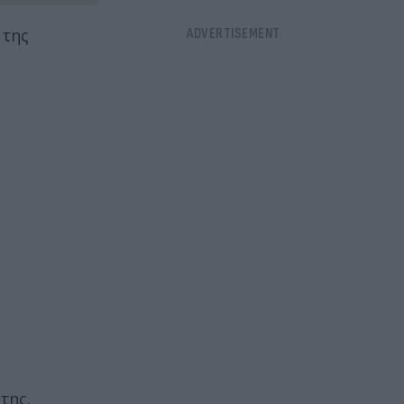
 της
της.