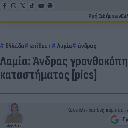
Ροή Ειδήσεων
Ελ
Ελλάδα
επίθεση
Λαμία
άνδρας
Λαμία: Άνδρας γρονθοκόπησ
καταστήματος [pics]
Κάνε κλικ και δες περισσότ
Αγγελική