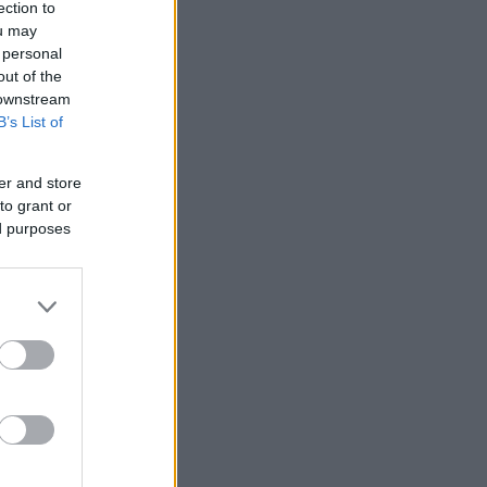
ection to
ou may
 personal
out of the
 downstream
B’s List of
er and store
to grant or
ed purposes