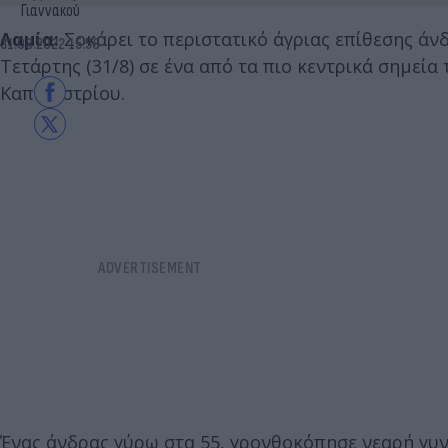
Γιαννακού
Λαμία:
Σοκάρει το περιστατικό άγριας επίθεσης άν
31.08.2022 15:58
Τετάρτης (31/8) σε ένα από τα πιο κεντρικά σημεία
Καποδιστρίου.
Ένας άνδρας γύρω στα 55, γρονθοκόπησε νεαρή γυνα