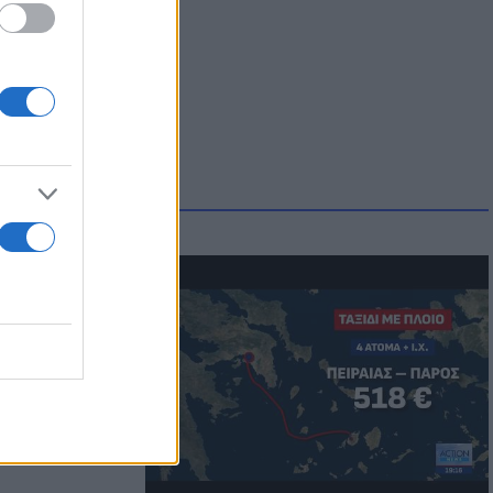
μμονή με το
 πρόβλημα