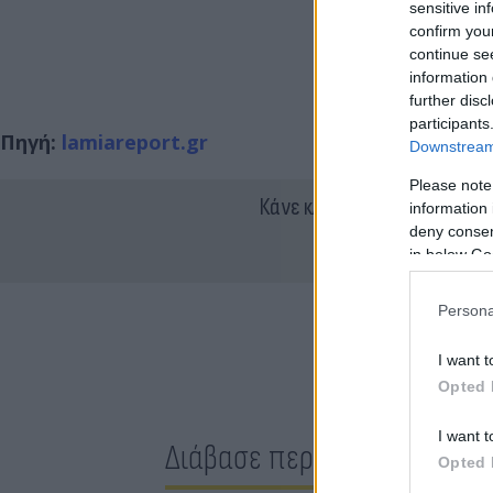
sensitive in
confirm you
continue se
information 
further disc
participants
Πηγή:
lamiareport.gr
Downstream 
Please note
Κάνε κλικ και δες περισσότ
information 
deny consent
in below Go
Persona
I want t
Opted 
I want t
Διάβασε περισσότερα
Opted 