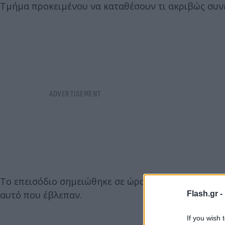
Τμήμα προκειμένου να καταθέσουν τι ακριβώς συν
Το επεισόδιο σημειώθηκε σε ώρα αιχμής μπροστά σ
αυτό που έβλεπαν.
Flash.gr -
If you wish 