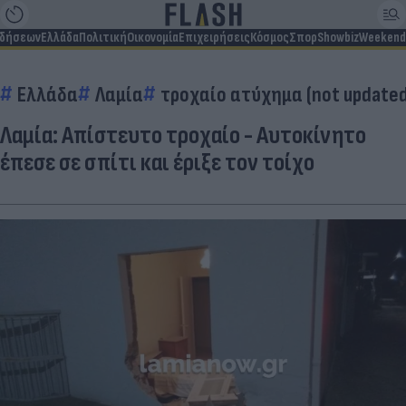
ιδήσεων
Ελλάδα
Πολιτική
Οικονομία
Επιχειρήσεις
Κόσμος
Σπορ
Showbiz
Weekend
Ελλάδα
Λαμία
τροχαίο ατύχημα (not updated
Λαμία: Απίστευτο τροχαίο - Αυτοκίνητο
έπεσε σε σπίτι και έριξε τον τοίχο