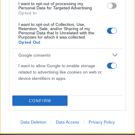
I want to opt-out of processing my
Personal Data for Targeted Advertising.
Opted In
I want to opt-out of Collection, Use,
Retention, Sale, and/or Sharing of my
Personal Data that Is Unrelated with the
Purposes for which it was collected.
Opted Out
Τροχαίο στη Λαμία/Φωτογραφία lamianow.gr
Google consents
I want to allow Google to enable storage
related to advertising like cookies on web or
device identifiers in apps.
Από το τροχαίο ατύχημα τραυματίστηκαν οδηγός
και συνοδηγός, οι οποίοι μεταφέρθηκαν με
ασθενοφόρο του ΕΚΑΒ στο Γενικό Νοσοκομείο
CONFIRM
Λαμίας. Μέχρι στιγμής δεν έχει γίνει γνωστό εάν
τραυματίστηκαν οι ιδιοκτήτες του σπιτιού.
Data Deletion
Data Access
Privacy Policy