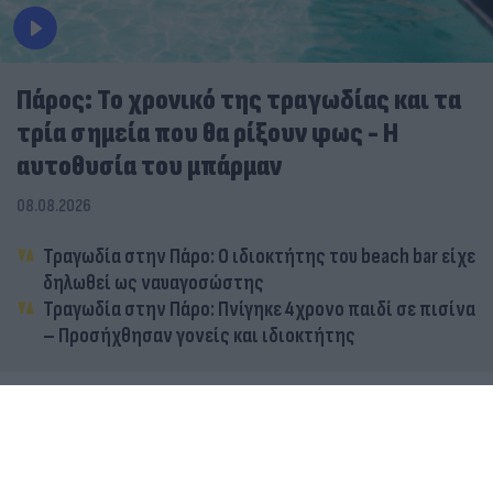
Πάρος: Το χρονικό της τραγωδίας και τα
τρία σημεία που θα ρίξουν φως - Η
αυτοθυσία του μπάρμαν
08.08.2026
Τραγωδία στην Πάρο: Ο ιδιοκτήτης του beach bar είχε
δηλωθεί ως ναυαγοσώστης
Τραγωδία στην Πάρο: Πνίγηκε 4χρονο παιδί σε πισίνα
– Προσήχθησαν γονείς και ιδιοκτήτης