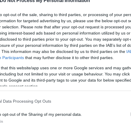
Do Not Process My Personal Information
οι γονείς του 17χρονου, οι οποίοι βρίσκονται σε κα
to opt-out of the sale, sharing to third parties, or processing of your per
formation for targeted advertising by us, please use the below opt-out s
r selection. Please note that after your opt-out request is processed y
eing interest-based ads based on personal information utilized by us or
disclosed to third parties prior to your opt-out. You may separately opt-
losure of your personal information by third parties on the IAB’s list of
. This information may also be disclosed by us to third parties on the
IA
Participants
that may further disclose it to other third parties.
 that this website/app uses one or more Google services and may gath
including but not limited to your visit or usage behaviour. You may click 
 to Google and its third-party tags to use your data for below specifi
ogle consent section.
l Data Processing Opt Outs
o opt-out of the Sharing of my personal data.
In
ωβρίου όταν στη λεωφόρο Σοφοκλή Βενιζέλου, λίγο