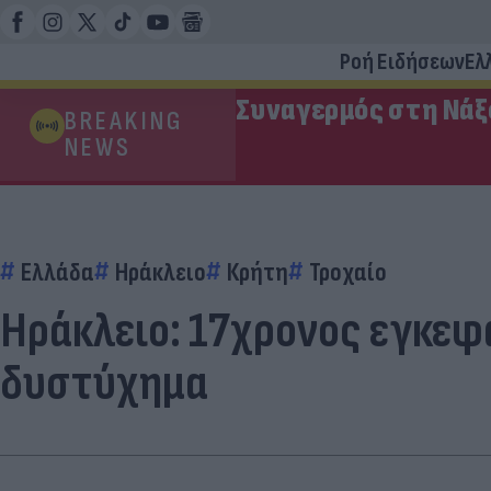
Ροή Ειδήσεων
Ελ
Συναγερμός στη Νάξ
BREAKING
NEWS
Ελλάδα
Ηράκλειο
Κρήτη
Τροχαίο
Ηράκλειο: 17χρονος εγκεφα
δυστύχημα