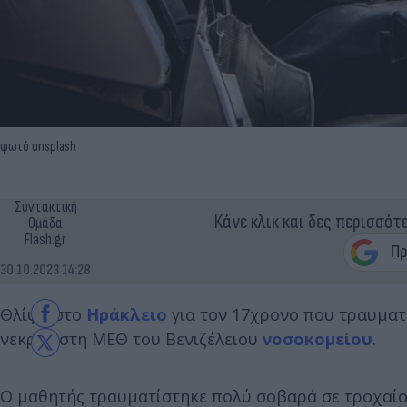
φωτό unsplash
Συντακτική
Κάνε κλικ και δες περισσότ
Ομάδα
Flash.gr
30.10.2023 14:28
Θλίψη στο
Ηράκλειο
για τον 17χρονο που τραυματ
νεκρός στη ΜΕΘ του Βενιζέλειου
νοσοκομείου
.
Ο μαθητής τραυματίστηκε πολύ σοβαρά σε τροχαίο