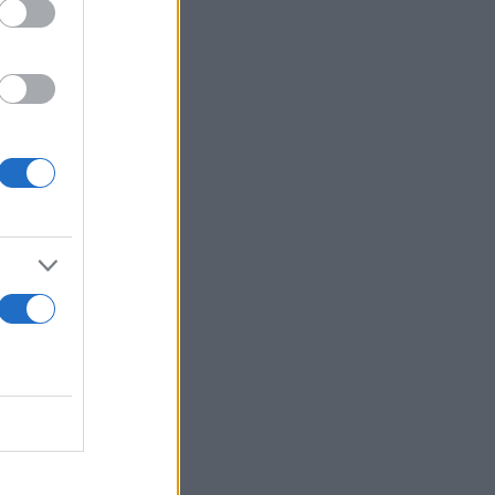
α χρειαστεί
υ ΕΚΑΒ