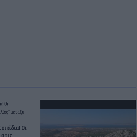
οικίδια! Οι
 στις