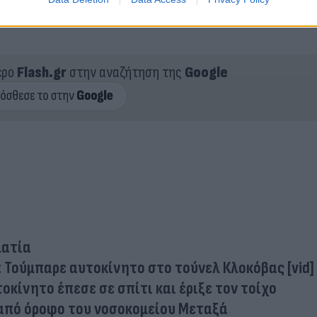
ερο
Flash.gr
στην αναζήτηση της
Google
ματία
: Τούμπαρε αυτοκίνητο στο τούνελ Κλοκόβας [vid]
οκίνητο έπεσε σε σπίτι και έριξε τον τοίχο
από όροφο του νοσοκομείου Μεταξά