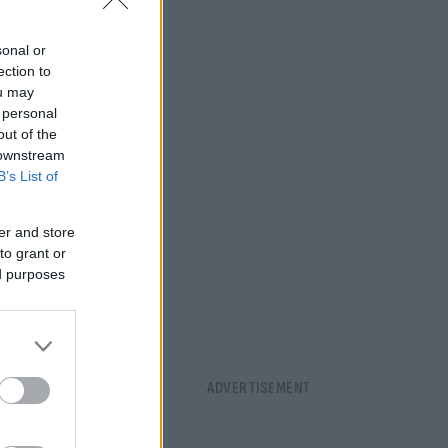
τάσταση σοκ.
sonal or
ection to
ou may
 personal
out of the
 downstream
B’s List of
er and store
to grant or
ed purposes
 μετά τον