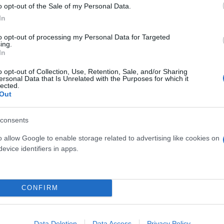
o opt-out of the Sale of my Personal Data.
και «καρφώθηκε» σε κολώνα φωτισμού.
In
to opt-out of processing my Personal Data for Targeted
ς συνοδηγός να εγκλωβιστεί στα συντρίμμια και ν
ing.
In
o opt-out of Collection, Use, Retention, Sale, and/or Sharing
ersonal Data that Is Unrelated with the Purposes for which it
lected.
αν τον 17χρονο, ενώ στη συνέχεια ασθενοφόρο το
Out
ζέλειο νοσοκομείο.
consents
o allow Google to enable storage related to advertising like cookies on
evice identifiers in apps.
CONFIRM
Data Deletion
Data Access
Privacy Policy