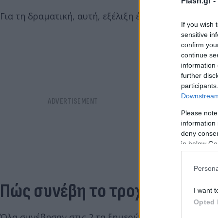
Flash.gr -
Για τη δραματική, αυτή, εξέλιξη έχουν ενημερωθεί 
If you wish 
sensitive in
confirm you
continue se
information 
further disc
participants
Downstream 
Please note
information 
deny consent
in below Go
Persona
Πώς συνέβη το τροχαίο
I want t
Opted 
Όλα συνέβησαν στις 2 τα ξημερώματα της 20ης Οκτ