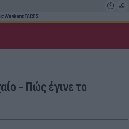
iz
Weekend
FACES
αίο - Πώς έγινε το