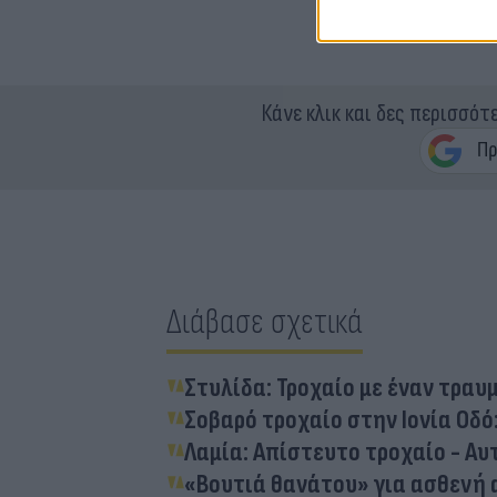
Κάνε κλικ και δες περισσότ
Διάβασε σχετικά
Στυλίδα: Τροχαίο με έναν τραυ
Σοβαρό τροχαίο στην Ιονία Οδό
Λαμία: Απίστευτο τροχαίο - Αυτ
«Βουτιά θανάτου» για ασθενή 