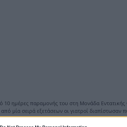
πό 10 ημέρες παραμονής του στη Μονάδα Εντατικής
 από μία σειρά εξετάσεων οι γιατροί διαπίστωσαν 