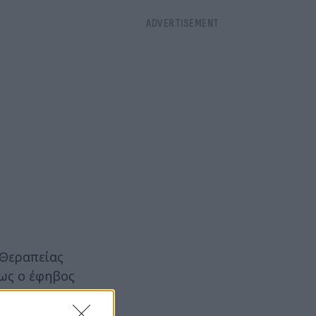
 Θεραπείας
πως ο έφηβος