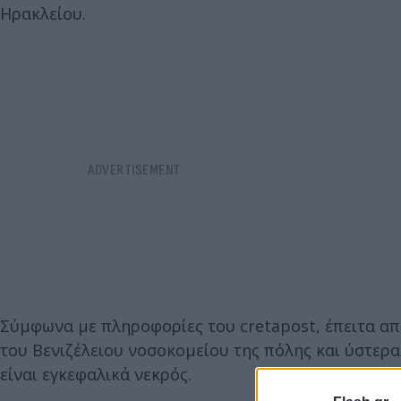
Ηρακλείου.
Σύμφωνα με πληροφορίες του cretapost, έπειτα α
του Βενιζέλειου νοσοκομείου της πόλης και ύστερα
είναι εγκεφαλικά νεκρός.