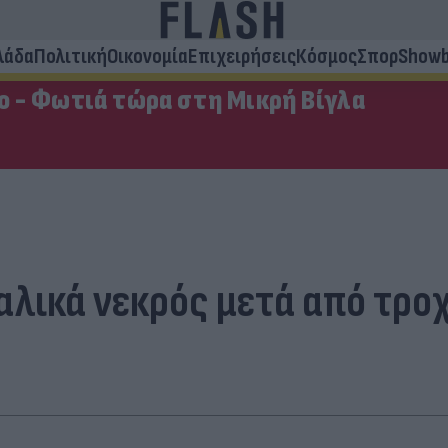
λάδα
Πολιτική
Οικονομία
Επιχειρήσεις
Κόσμος
Σπορ
Showb
ο - Φωτιά τώρα στη Μικρή Βίγλα
λικά νεκρός μετά από τροχ