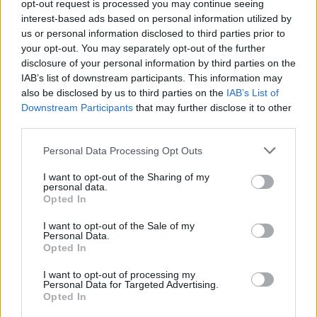
opt-out request is processed you may continue seeing
interest-based ads based on personal information utilized by
us or personal information disclosed to third parties prior to
your opt-out. You may separately opt-out of the further
disclosure of your personal information by third parties on the
IAB’s list of downstream participants. This information may
also be disclosed by us to third parties on the
IAB’s List of
Downstream Participants
that may further disclose it to other
third parties.
Please note that this website/app uses one or more Google
Personal Data Processing Opt Outs
services and may gather and store information including but
not limited to your visit or usage behaviour. You may click to
I want to opt-out of the Sharing of my
personal data.
grant or deny consent to Google and its third-party tags to
Opted In
use your data for below specified purposes in below Google
consent section.
I want to opt-out of the Sale of my
Personal Data.
Opted In
I want to opt-out of processing my
Τα ευρήματα του ιατροδικαστή
Personal Data for Targeted Advertising.
Opted In