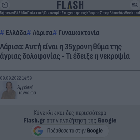
ιδήσεων
Ελλάδα
Πολιτική
Οικονομία
Επιχειρήσεις
Κόσμος
Σπορ
Showbiz
Weekend
Ελλάδα
Λάρισα
Γυναικοκτονία
Λάρισα: Αυτή είναι η 35χρονη θύμα της
άγριας δολοφονίας - Τι έδειξε η νεκροψία
09.09.2022 14:59
Αγγελική
Γιαννακού
Κάνε κλικ και δες περισσότερο
Flash.gr
στην αναζήτηση της
Google