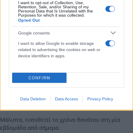
I want to opt-out of Collection, Use,
Σύμφωνα με τον ιατροδικαστή Λάρισας, Χρήστο
Retention, Sale, and/or Sharing of my
Personal Data that Is Unrelated with the
Κραβαρίτη, που διενήργησε τη νεκροψία-
Purposes for which it was collected.
νεκροτομή, η γυναίκα έφερε εμπιεσματικό κάταγμα
Opted Out
δεξιά κροταφοβρεγματικά της κεφαλής μετ’
Google consents
αποκαλύψεως του εγκεφαλικού παρεγχύματος, από
θλων και αμβλύ όργανο. Όπως προέκυψε από την
I want to allow Google to enable storage
related to advertising like cookies on web or
εξέταση, η 35χρονη γυναίκα δεν έφερε κακώσεις
device identifiers in apps.
που να καταδεικνύουν προηγούμενο διαπληκτισμό
και ο θάνατος της φέρεται να επήλθε ακαριαία.
CONFIRM
Μετά το πέρας της νεκροψίας νεκροτομής, ο κ.
Κραβαρίτης τόνισε πως πρόκειται για
Data Deletion
Data Access
Privacy Policy
ανθρωποκτονία.
Μάλιστα, τοποθετεί το χρόνο θανάτου στη μία
εβδομάδα από σήμερα.