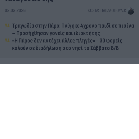
08.08.2026
ΚΏΣΤΑΣ ΠΑΠΑΔΌΠΟΥΛΟΣ
Τραγωδία στην Πάρο: Πνίγηκε 4χρονο παιδί σε πισίνα
– Προσήχθησαν γονείς και ιδιοκτήτης
«Η Πάρος δεν αντέχει άλλες πληγές» - 30 φορείς
καλούν σε διαδήλωση στο νησί το Σάββατο 8/8