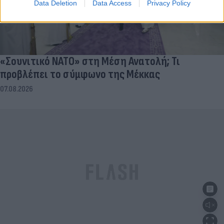
Data Deletion
Data Access
Privacy Policy
«Σουνιτικό ΝΑΤΟ» στη Μέση Ανατολή; Τι
προβλέπει το σύμφωνο της Μέκκας
07.08.2026