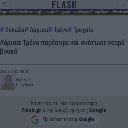
ιδήσεων
Ελλάδα
Πολιτική
Οικονομία
Επιχειρήσεις
Κόσμος
Σπορ
Showbiz
Weekend
Ελλάδα
Λάρισα
Τρένο
Τροχαίο
Λάρισα: Τρένο παρέσυρε και σκότωσε νεαρό
βοσκό
26.08.2021 09:36
Αγγελική
Γιαννακού
Κάνε κλικ και δες περισσότερο
Flash.gr
στην αναζήτηση της
Google