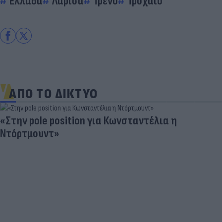
Ελλάδα
Λάρισα
Τρένο
Τροχαίο
ΑΠΟ ΤΟ ΔΙΚΤΥΟ
Δέκα εκατομμύρια followers δεν κάνουν λάθος- Η
Ντιλέτα Λεότα με μαγιό έγινε ξανά viral (photos)