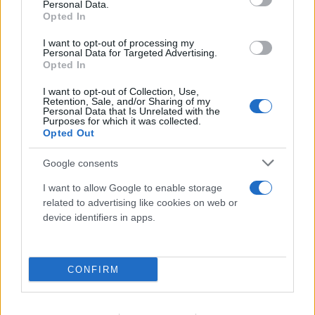
Personal Data.
Opted In
I want to opt-out of processing my
Personal Data for Targeted Advertising.
Opted In
I want to opt-out of Collection, Use,
Retention, Sale, and/or Sharing of my
Personal Data that Is Unrelated with the
Purposes for which it was collected.
Τρομακτική ανάλυση για τη φωτιά στην
Opted Out
Αττικοβοιωτία: Απελευθέρωσε ενέργεια 6
ατομικών βομβών Χιροσίμα
Google consents
07.08.2026
I want to allow Google to enable storage
related to advertising like cookies on web or
device identifiers in apps.
CONFIRM