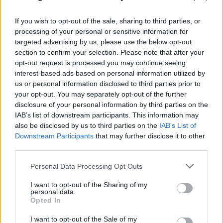
οδηγού»
07.08.2026
If you wish to opt-out of the sale, sharing to third parties, or
processing of your personal or sensitive information for
targeted advertising by us, please use the below opt-out
section to confirm your selection. Please note that after your
opt-out request is processed you may continue seeing
interest-based ads based on personal information utilized by
us or personal information disclosed to third parties prior to
your opt-out. You may separately opt-out of the further
disclosure of your personal information by third parties on the
IAB’s list of downstream participants. This information may
also be disclosed by us to third parties on the
IAB’s List of
Downstream Participants
that may further disclose it to other
third parties.
Please note that this website/app uses one or more Google
Personal Data Processing Opt Outs
services and may gather and store information including but
not limited to your visit or usage behaviour. You may click to
I want to opt-out of the Sharing of my
personal data.
grant or deny consent to Google and its third-party tags to
Opted In
use your data for below specified purposes in below Google
consent section.
I want to opt-out of the Sale of my