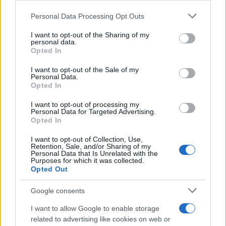
Please note that this website/app uses one or more Google
Personal Data Processing Opt Outs
services and may gather and store information including but
not limited to your visit or usage behaviour. You may click to
I want to opt-out of the Sharing of my
personal data.
grant or deny consent to Google and its third-party tags to
Opted In
use your data for below specified purposes in below Google
consent section.
I want to opt-out of the Sale of my
Personal Data.
Opted In
I want to opt-out of processing my
Personal Data for Targeted Advertising.
Opted In
I want to opt-out of Collection, Use,
Retention, Sale, and/or Sharing of my
Personal Data that Is Unrelated with the
Purposes for which it was collected.
Opted Out
Google consents
I want to allow Google to enable storage
related to advertising like cookies on web or