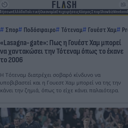
ιδήσεων
Ελλάδα
Πολιτική
Οικονομία
Επιχειρήσεις
Κόσμος
Σπορ
Showbiz
Weekend
Σπορ
Ποδόσφαιρο
Τότεναμ
Γουέστ Χαμ
Pr
«Lasagna-gate»: Πως η Γουέστ Χαμ μπορεί
να χαντακώσει την Τότεναμ όπως το έκανε
το 2006
Η Τότεναμ διατρέχει σοβαρό κίνδυνο να
υποβιβαστεί και η Γουεστ Χαμ μπορεί να της την
κάνει την ζημιά, όπως το είχε κάνει παλαιότερα.