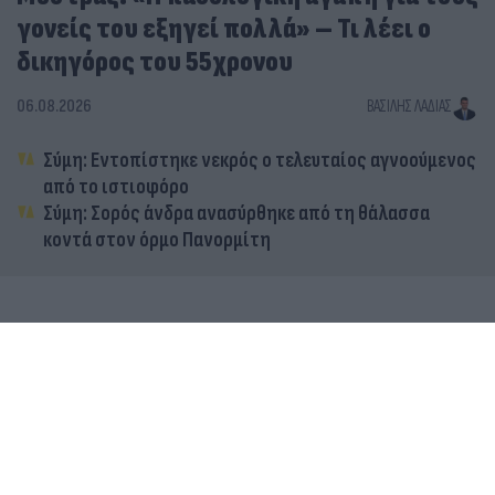
γονείς του εξηγεί πολλά» – Τι λέει ο
δικηγόρος του 55χρονου
06.08.2026
ΒΑΣΊΛΗΣ ΛΑΔΙΆΣ
Σύμη: Εντοπίστηκε νεκρός ο τελευταίος αγνοούμενος
από το ιστιοφόρο
Σύμη: Σορός άνδρα ανασύρθηκε από τη θάλασσα
κοντά στον όρμο Πανορμίτη