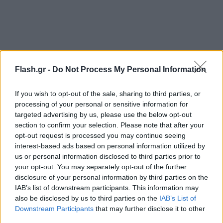
Flash.gr -
Do Not Process My Personal Information
Αργότερα ο νυν προπονητής της Μάντσεστερ
If you wish to opt-out of the sale, sharing to third parties, or
Γιουνάιτεντ, Μάϊκλ Κάρικ, είχε δηλώσει πως
processing of your personal or sensitive information for
«ένιωθα κυριολεκτικά το στομάχι μου να καίγεται»,
targeted advertising by us, please use the below opt-out
section to confirm your selection. Please note that after your
ενώ ο Τζερμέιν Τζίνας θυμάται δέκα συμπαίκτες
opt-out request is processed you may continue seeing
του τότε να είναι άρρωστοι και να έχουν επεισόδια
interest-based ads based on personal information utilized by
εμέτων στα αποδυτήρια ενώ άκουγαν τους
us or personal information disclosed to third parties prior to
your opt-out. You may separately opt-out of the further
ποδοσφαιριστές της Γουέστ Χαμ να πανηγυρίζουν
disclosure of your personal information by third parties on the
στα διπλανά αποδυτήρια.
IAB’s list of downstream participants. This information may
also be disclosed by us to third parties on the
IAB’s List of
Downstream Participants
that may further disclose it to other
third parties.