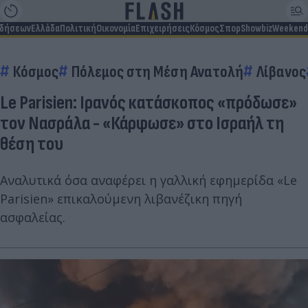
ιδήσεων
Ελλάδα
Πολιτική
Οικονομία
Επιχειρήσεις
Κόσμος
Σπορ
Showbiz
Weekend
Κόσμος
Πόλεμος στη Μέση Ανατολή
Λίβανος
Le Parisien: Ιρανός κατάσκοπος «πρόδωσε»
τον Νασράλα - «Κάρφωσε» στο Ισραήλ τη
θέση του
Αναλυτικά όσα αναφέρει η γαλλική εφημερίδα «Le
Parisien» επικαλούμενη λιβανέζικη πηγή
ασφαλείας.