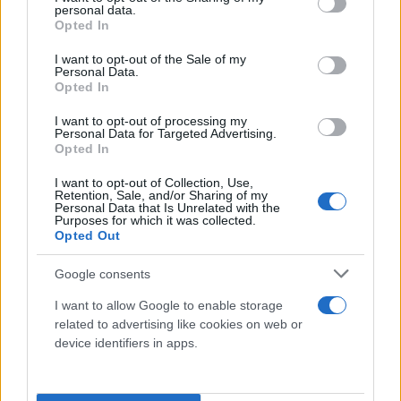
personal data.
grant or deny consent to Google and its third-party tags to
δήλωσαν σήμερα μία ιατρική πηγή και μία πηγή
Opted In
use your data for below specified purposes in below Google
ασφαλείας στο Reuters.
consent section.
I want to opt-out of the Sale of my
Personal Data.
Opted In
Αν και η δήλωση που εξέδωσε χθες, Σάββατο, η
Χεζμπολάχ επιβεβαιώνοντας τον θάνατο του
I want to opt-out of processing my
Personal Data for Targeted Advertising.
Νασράλα δεν ανέφερε πώς ακριβώς σκοτώθηκε ή
Opted In
πότε θα γίνει η κηδεία του, οι δύο πηγές είπαν πως
I want to opt-out of Collection, Use,
το πτώμα δεν φέρει απευθείας τραύματα και πως
Retention, Sale, and/or Sharing of my
Personal Data that Is Unrelated with the
φαίνεται ότι αιτία θανάτου ήταν τραύμα το οποίο
Purposes for which it was collected.
Opted Out
προκάλεσε η ισχύς της έκρηξης.
Google consents
IDF: Σκοτώσαμε τον Ναμπίλ Καούκ,
I want to allow Google to enable storage
υψηλόβαθμο στέλεχος της Χεζμπολάχ
related to advertising like cookies on web or
device identifiers in apps.
Αξίζει να σημειωθεί ότι σήμερα οι IDF ανακοίνωσαν
την εξουδετέρωση ενός ακόμη υψηλόβαθμου