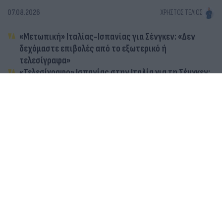
07.08.2026
ΧΡΉΣΤΟΣ ΤΈΛΙΟΣ
«Μετωπική» Ιταλίας-Ισπανίας για Σένγκεν: «Δεν
δεχόμαστε επιβολές από το εξωτερικό ή
τελεσίγραφα»
«Τελεσίγραφο» Ισπανίας στην Ιταλία για τη Σένγκεν:
Ζητά άρση των περιορισμών έως την Κυριακή