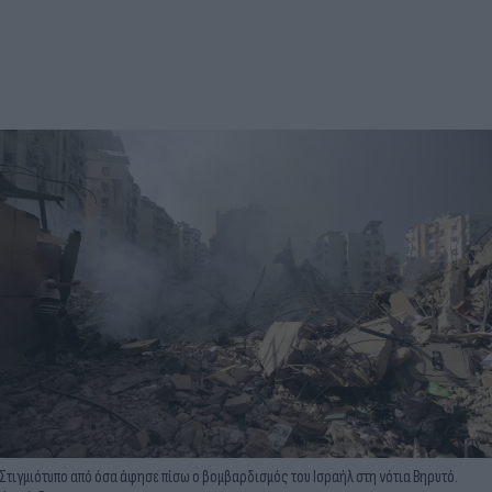
Στιγμιότυπο από όσα άφησε πίσω ο βομβαρδισμός του Ισραήλ στη νότια Βηρυτό.