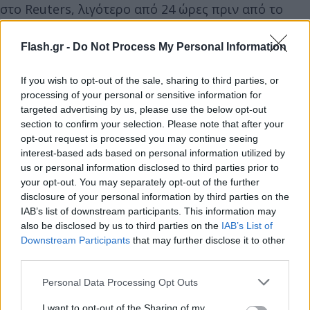
στο Reuters, λιγότερο από 24 ώρες πριν από το
χτύπημα, ότι το Τελ Αβίβ έχει περάσει 20 χρόνια
εστιάζοντας τις προσπάθειες των μυστικών
Flash.gr -
Do Not Process My Personal Information
υπηρεσιών στη Χεζμπολάχ και θα μπορούσε να
If you wish to opt-out of the sale, sharing to third parties, or
χτυπήσει τον Νασράλα όποτε ήθελε,
processing of your personal or sensitive information for
συμπεριλαμβανομένου του αρχηγείου.
targeted advertising by us, please use the below opt-out
section to confirm your selection. Please note that after your
Το πρόσωπο αυτό χαρακτήρισε τις πληροφορίες
opt-out request is processed you may continue seeing
interest-based ads based on personal information utilized by
«λαμπρές», χωρίς να δώσει λεπτομέρειες.
us or personal information disclosed to third parties prior to
your opt-out. You may separately opt-out of the further
Ανακτήθηκε το πτώμα του ηγέτητης
disclosure of your personal information by third parties on the
IAB’s list of downstream participants. This information may
Χεζμπολάχ
also be disclosed by us to third parties on the
IAB’s List of
Downstream Participants
that may further disclose it to other
Το πτώμα του ηγέτη της Χεζμπολάχ Σάγεντ Χασάν
third parties.
Νασράλα ανακτήθηκε από το σημείο της
Please note that this website/app uses one or more Google
Personal Data Processing Opt Outs
ισραηλινής αεροπορικής επίθεσης στα νότια
services and may gather and store information including but
προάστια της Βηρυτού και είναι άθικτο, όπως
not limited to your visit or usage behaviour. You may click to
I want to opt-out of the Sharing of my