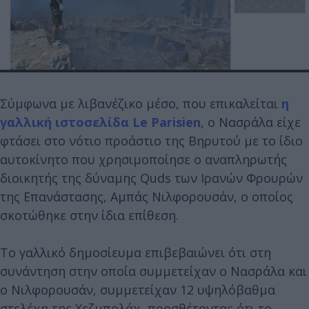
Σύμφωνα με λιβανέζικο μέσο, που επικαλείται
η
γαλλική ιστοσελίδα Le Parisien
, ο Νασράλα είχε
φτάσει στο νότιο προάστιο της Βηρυτού με το ίδιο
αυτοκίνητο που χρησιμοποίησε ο αναπληρωτής
διοικητής της δύναμης Quds των Ιρανών Φρουρών
της Επανάστασης, Αμπάς Νιλφορουσάν, ο οποίος
σκοτώθηκε στην ίδια επίθεση.
Το γαλλικό δημοσίευμα επιβεβαιώνει ότι στη
συνάντηση στην οποία συμμετείχαν ο Νασράλα και
ο Νιλφορουσάν, συμμετείχαν 12 υψηλόβαθμα
στελέχη της Χεζμπολάχ, προσθέτοντας ότι το