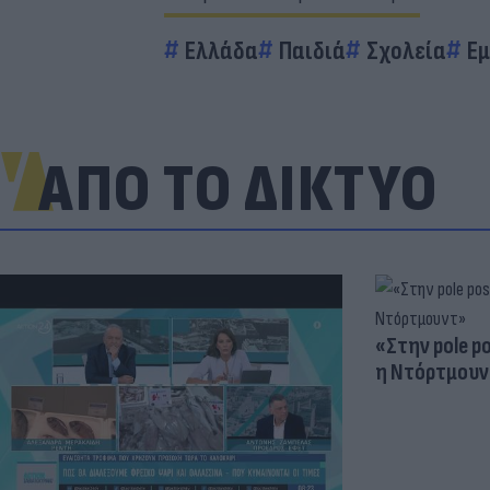
Ελλάδα
Παιδιά
Σχολεία
Εμ
ΑΠΟ ΤΟ ΔΙΚΤΥΟ
«Στην pole p
η Ντόρτμουν