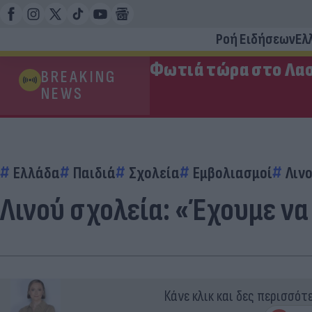
Ροή Ειδήσεων
Ελ
Φωτιά τώρα στο Λασ
BREAKING
NEWS
Ελλάδα
Παιδιά
Σχολεία
Εμβολιασμοί
Λιν
Λινού σχολεία: «Έχουμε να
Κάνε κλικ και δες περισσότ