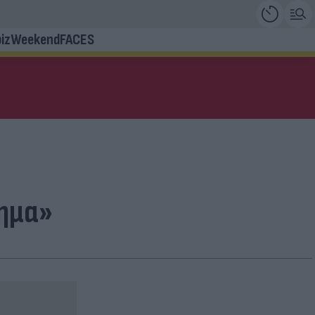
iz
Weekend
FACES
σημα»