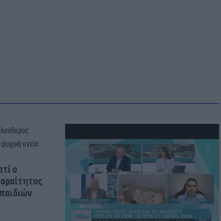
ατί ο
παραίτητος
 παιδιών