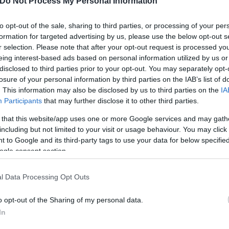
Do Not Process My Personal Information
to opt-out of the sale, sharing to third parties, or processing of your per
formation for targeted advertising by us, please use the below opt-out s
r selection. Please note that after your opt-out request is processed y
ότι τον εμβολιασμό των παιδιών θα τον αναλάβουν οι
eing interest-based ads based on personal information utilized by us or
disclosed to third parties prior to your opt-out. You may separately opt-
τοσύνη προς το εμβόλιο.
losure of your personal information by third parties on the IAB’s list of
. This information may also be disclosed by us to third parties on the
IA
Participants
that may further disclose it to other third parties.
 παιδίατροι, γιατί εκείνοι έχουν τον τρόπο να επικ
νται πιο πολύ τον γιατρό τους, παρά κάποιον ανώνυμ
 that this website/app uses one or more Google services and may gath
«Εκείνο που πρέπει να θυμόμαστε όλοι ότι έχουμε ν
including but not limited to your visit or usage behaviour. You may click 
 to Google and its third-party tags to use your data for below specifi
άνατο και στο νοσοκομείο. Πρέπει να μεγιστοποιή
ogle consent section.
ν να μην είμαστε εμβολιασμένοι. Στις ΗΠΑ που άνο
 παιδιά».
l Data Processing Opt Outs
o opt-out of the Sharing of my personal data.
ν είπε ότι «θα πρέπει να είμαστε προσεκτικοί και σ
In
νωστισμός. Όσοι μπορούν ας ψωνίσουν ιντερνετικά»