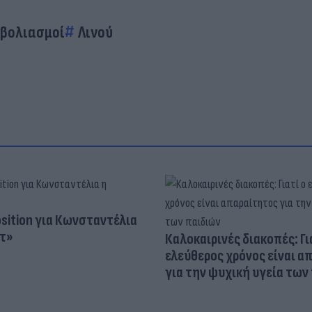
βολιασμοί
Λινού
osition για Κωνσταντέλια
τ»
Καλοκαιρινές διακοπές: Γι
ελεύθερος χρόνος είναι α
για την ψυχική υγεία των