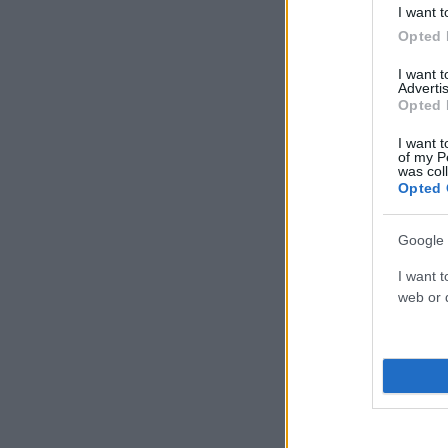
I want t
Opted 
I want 
Advertis
Opted 
I want t
of my P
was col
Opted 
Google 
I want t
web or d