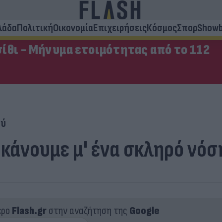
λάδα
Πολιτική
Οικονομία
Επιχειρήσεις
Κόσμος
Σπορ
Showb
ίθι - Μήνυμα ετοιμότητας από το 112
ού
 κάνουμε μ' ένα σκληρό νό
ερο
Flash.gr
στην αναζήτηση της
Google