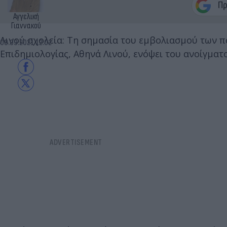
Αγγελική
Γιαννακού
Λινού σχολεία: Τη σημασία του εμβολιασμού των π
09.09.2021 12:02
Επιδημιολογίας, Αθηνά Λινού, ενόψει του ανοίγματ