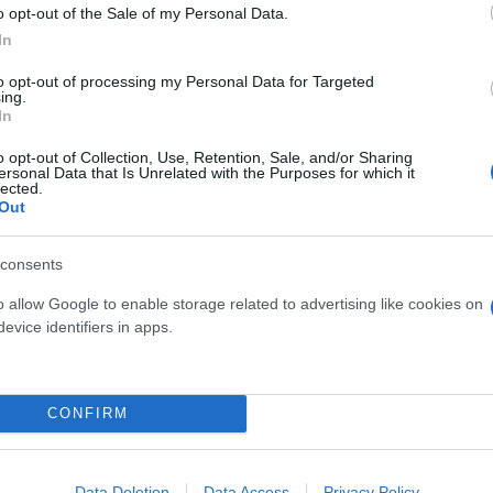
o opt-out of the Sale of my Personal Data.
In
to opt-out of processing my Personal Data for Targeted
ing.
In
o opt-out of Collection, Use, Retention, Sale, and/or Sharing
ersonal Data that Is Unrelated with the Purposes for which it
lected.
Out
consents
o allow Google to enable storage related to advertising like cookies on
evice identifiers in apps.
CONFIRM
Data Deletion
Data Access
Privacy Policy