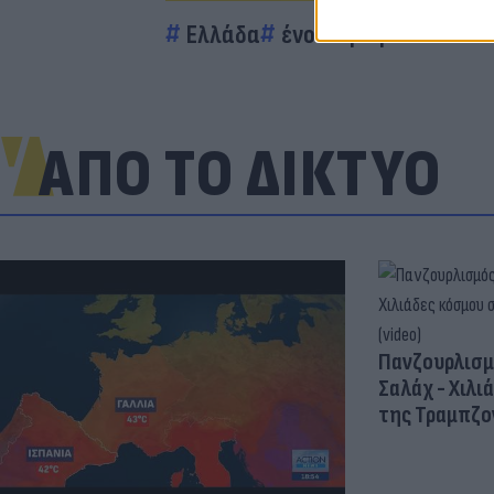
Ελλάδα
ένοπλη ληστεία
Θε
ΑΠΟ ΤΟ ΔΙΚΤΥΟ
Πανζουρλισμ
Σαλάχ - Χιλι
της Τραμπζον