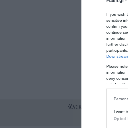
Flash.gr -
If you wish 
sensitive in
confirm you
continue se
information 
further disc
participants
Downstream 
Please note
information 
deny consent
in below Go
Persona
Κάνε κλικ και δες περισσότ
I want t
Opted 