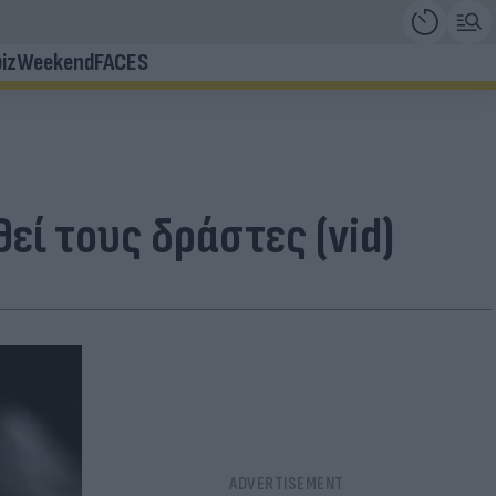
iz
Weekend
FACES
ί τους δράστες (vid)