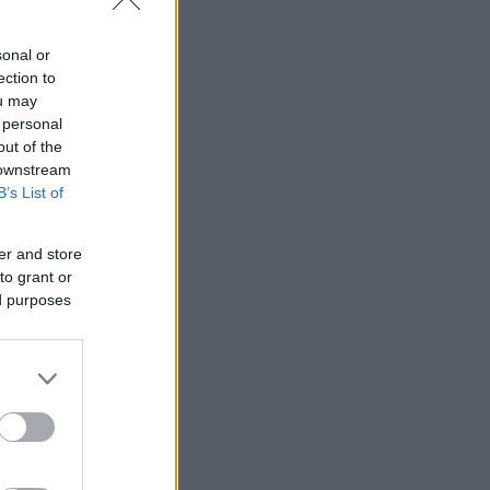
sonal or
ection to
ou may
 personal
out of the
 downstream
B’s List of
er and store
to grant or
ed purposes