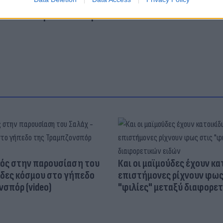
σσαλονίκη
Εστίαση
κοπέλα
ός στην παρουσίαση του
Και οι μαϊμούδες έχουν κατ
άδες κόσμου στο γήπεδο
επιστήμονες ρίχνουν φως
σπόρ (video)
"φιλίες" μεταξύ διαφορε