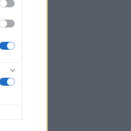
 χαρά
ς