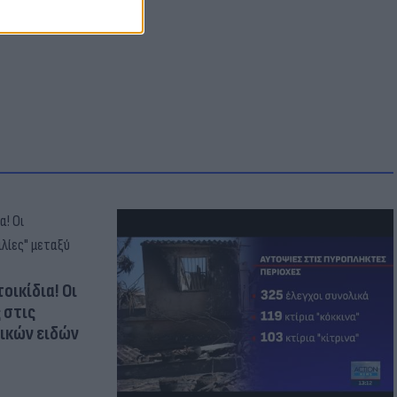
οικίδια! Οι
 στις
τικών ειδών