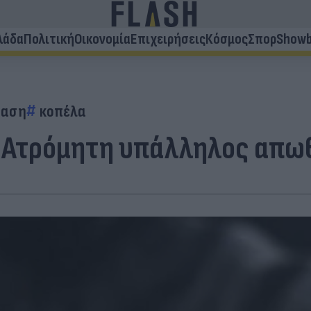
λάδα
Πολιτική
Οικονομία
Επιχειρήσεις
Κόσμος
Σπορ
Showb
ίαση
κοπέλα
 Ατρόμητη υπάλληλος απωθε