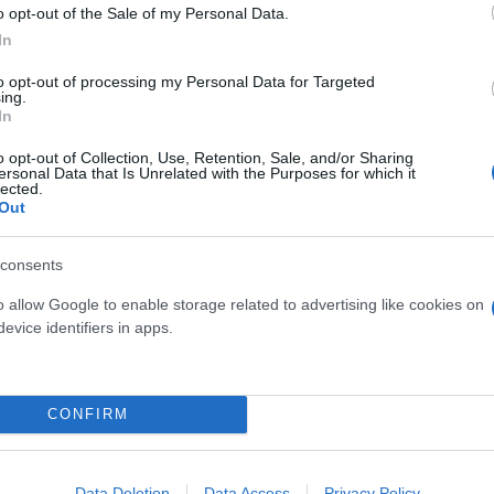
o opt-out of the Sale of my Personal Data.
In
to opt-out of processing my Personal Data for Targeted
ing.
In
o opt-out of Collection, Use, Retention, Sale, and/or Sharing
ersonal Data that Is Unrelated with the Purposes for which it
αίο δυστύχημα με 38χρονο μοτοσικλετιστή
lected.
Out
χημα με θύμα 39χρονο
πρώτο χριστουγεννιάτικο δέντρο στη χώρα
consents
 αποφευχθούν οι αρπαγές ανηλίκων
o allow Google to enable storage related to advertising like cookies on
ριζώθηκαν μαλλιά και δέρμα 14χρονης σε παιδική
evice identifiers in apps.
νακριτή ο κατηγορούμενος για ασέλγεια γυμναστή
 και σκότωσε το αφεντικό του
CONFIRM
Data Deletion
Data Access
Privacy Policy