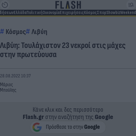
ιδήσεων
Ελλάδα
Πολιτική
Οικονομία
Επιχειρήσεις
Κόσμος
Σπορ
Showbiz
Weekend
Κόσμος
Λιβύη
Λιβύη: Τουλάχιστον 23 νεκροί στις μάχες
στην πρωτεύουσα
28.08.2022 10:37
Μάριος
Μπούλης
Κάνε κλικ και δες περισσότερο
Flash.gr
στην αναζήτηση της
Google