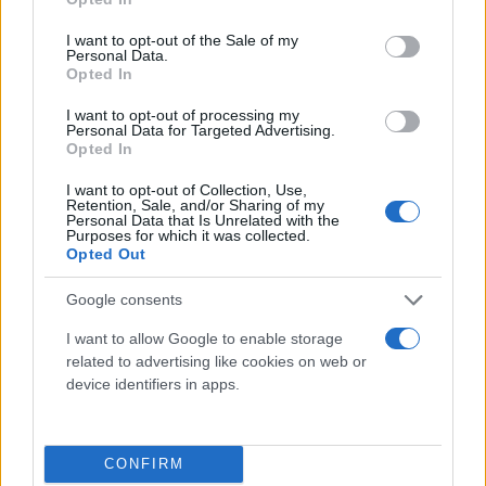
use your data for below specified purposes in below Google
consent section.
I want to opt-out of the Sale of my
Personal Data.
Opted In
I want to opt-out of processing my
Personal Data for Targeted Advertising.
Opted In
I want to opt-out of Collection, Use,
Retention, Sale, and/or Sharing of my
Σύμφωνα με δημοσιογράφο του Γαλλικού
Personal Data that Is Unrelated with the
Purposes for which it was collected.
Πρακτορείου, οι συγκρούσεις προκάλεσαν μεγάλες
Opted Out
ζημιές, με τον ίδιο να βλέπει δεκάδες
απανθρακωμένα αυτοκίνητα και κτίρια που έχουν
Google consents
μετατραπεί σε ερείπια από τις σφαίρες και τις
I want to allow Google to enable storage
επιθέσεις. Οι δρόμοι της Τρίπολης ήταν σχεδόν
related to advertising like cookies on web or
εγκαταλελειμμένοι σχεδόν όλη τη μέρα χθες, ενώ
device identifiers in apps.
στήλες γκριζωπού καπνού υψώνονταν στον
ουρανό.
CONFIRM