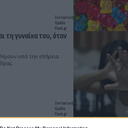
Συντακτική
Ομάδα
Flash.gr
αι τη γυναίκα του, όταν
 «Ήμουν υπό την επήρεια
νδρας.
Συντακτική
Ομάδα
Flash.gr
α πουθενά», λέει ο