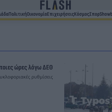
λάδα
Πολιτική
Οικονομία
Επιχειρήσεις
Κόσμος
Σπορ
Showb
 ποιες ώρες λόγω ΔΕΘ
κυκλοφοριακές ρυθμίσεις