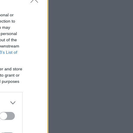
sonal or
ection to
ou may
 personal
out of the
 downstream
B’s List of
er and store
to grant or
ed purposes