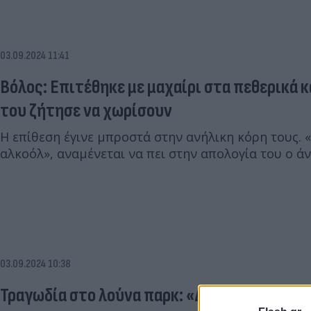
03.09.2024 11:41
Βόλος: Επιτέθηκε με μαχαίρι στα πεθερικά κ
του ζήτησε να χωρίσουν
Η επίθεση έγινε μπροστά στην ανήλικη κόρη τους.
αλκοόλ», αναμένεται να πει στην απολογία του ο ά
03.09.2024 10:38
Τραγωδία στο λούνα παρκ: «Δεν υπάρχει άδει