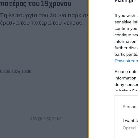
Flash.gr -
πατέρας του 19χρονου
Τη λειτουργία του λούνα παρκ σε καθεστώς πλήρου
If you wish 
έρευνα του πατέρα του νεκρού.
sensitive in
confirm you
continue se
information 
further disc
participants
Downstream 
03.09.2024 10:30
Please note
information 
deny consent
in below Go
Persona
I want t
Opted 