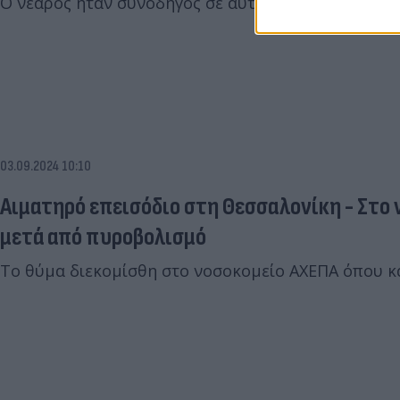
Ο νεαρός ήταν συνοδηγός σε αυτοκίνητο που έπεσε
03.09.2024 10:10
Αιματηρό επεισόδιο στη Θεσσαλονίκη - Στο
μετά από πυροβολισμό
Το θύμα διεκομίσθη στο νοσοκομείο ΑΧΕΠΑ όπου κα