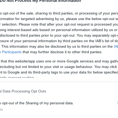
Do Not Process My Personal Information
ς ανομίας αποκαλύπτει η
to opt-out of the sale, sharing to third parties, or processing of your per
formation for targeted advertising by us, please use the below opt-out s
r selection. Please note that after your opt-out request is processed y
eing interest-based ads based on personal information utilized by us or
disclosed to third parties prior to your opt-out. You may separately opt-
losure of your personal information by third parties on the IAB’s list of
. This information may also be disclosed by us to third parties on the
IA
Participants
that may further disclose it to other third parties.
Συντακτική
Ομάδα
 that this website/app uses one or more Google services and may gath
Flash.gr
including but not limited to your visit or usage behaviour. You may click 
 to Google and its third-party tags to use your data for below specifi
ogle consent section.
l Data Processing Opt Outs
o opt-out of the Sharing of my personal data.
In