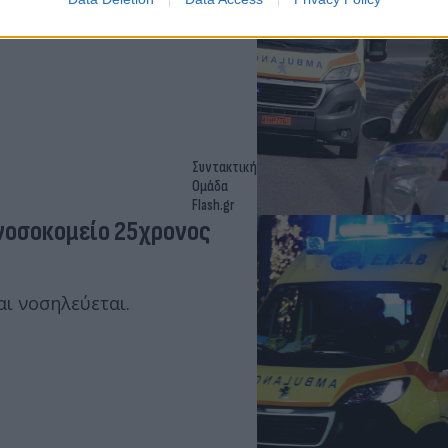
 σε γκρεμό.
Συντακτική
Ομάδα
Flash.gr
 νοσοκομείο 25χρονος
ι νοσηλεύεται.