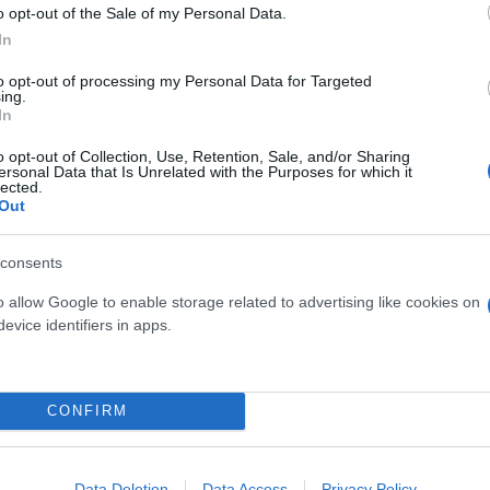
o opt-out of the Sale of my Personal Data.
In
ε τροχαίο
to opt-out of processing my Personal Data for Targeted
ing.
In
 στην άσφαλτο οι νέοι
o opt-out of Collection, Use, Retention, Sale, and/or Sharing
ersonal Data that Is Unrelated with the Purposes for which it
lected.
Out
consents
o allow Google to enable storage related to advertising like cookies on
evice identifiers in apps.
Συντακτική
Ομάδα
Flash.gr
19χρονος που εργαζόταν
CONFIRM
Data Deletion
Data Access
Privacy Policy