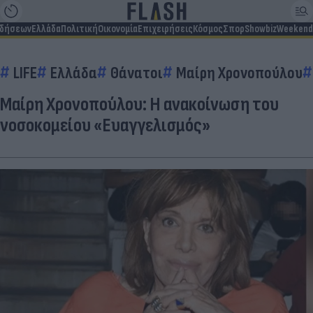
ιδήσεων
Ελλάδα
Πολιτική
Οικονομία
Επιχειρήσεις
Κόσμος
Σπορ
Showbiz
Weekend
LIFE
Ελλάδα
Θάνατοι
Μαίρη Χρονοπούλου
Μαίρη Χρονοπούλου: Η ανακοίνωση του
νοσοκομείου «Ευαγγελισμός»