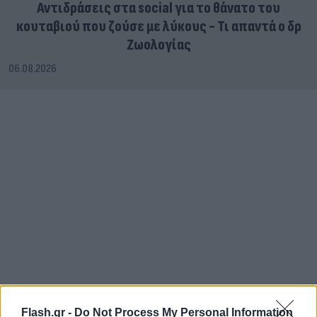
Αντιδράσεις στα social για το θάνατο του
κουταβιού που ζούσε με λύκους - Τι απαντά ο δρ
Ζωολογίας
06.08.2026
Flash.gr -
Do Not Process My Personal Information