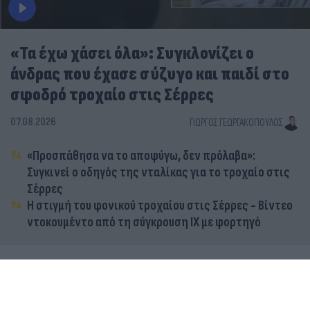
«Τα έχω χάσει όλα»: Συγκλονίζει ο
άνδρας που έχασε σύζυγο και παιδί στο
σφοδρό τροχαίο στις Σέρρες
07.08.2026
ΓΙΏΡΓΟΣ ΓΕΩΡΓΑΚΌΠΟΥΛΟΣ
«Προσπάθησα να το αποφύγω, δεν πρόλαβα»:
Συγκινεί ο οδηγός της νταλίκας για το τροχαίο στις
Σέρρες
Η στιγμή του φονικού τροχαίου στις Σέρρες - Βίντεο
ντοκουμέντο από τη σύγκρουση ΙΧ με φορτηγό