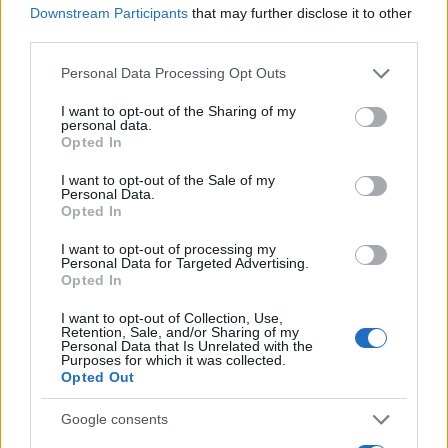
Downstream Participants
that may further disclose it to other
third parties.
Please note that this website/app uses one or more Google
Personal Data Processing Opt Outs
services and may gather and store information including but
not limited to your visit or usage behaviour. You may click to
I want to opt-out of the Sharing of my
personal data.
grant or deny consent to Google and its third-party tags to
Opted In
use your data for below specified purposes in below Google
Τσίπρας: «Μειώσαμε τη φτώχεια, η ΝΔ την
consent section.
I want to opt-out of the Sale of my
αύξησε»
Personal Data.
Opted In
Ο
Αλέξης Τσίπρας
σε νέα ανάρτησή του,
I want to opt-out of processing my
Personal Data for Targeted Advertising.
υπεραμύνθηκε του έργου της κυβέρνησης ΣΥΡΙΖΑ,
Opted In
σημειώνοντας ότι «μειώσαμε το ποσοστό των
νοικοκυριών κάτω από το όριο της φτώχειας από
I want to opt-out of Collection, Use,
Retention, Sale, and/or Sharing of my
21,4% το 2015 σε 17,9% το 2019».
Personal Data that Is Unrelated with the
Purposes for which it was collected.
Opted Out
Και πρόσθεσε ότι «η σημερινή κυβέρνηση, που
Google consents
βρήκε τη χώρα εκτός Μνημονίων και με γεμάτα