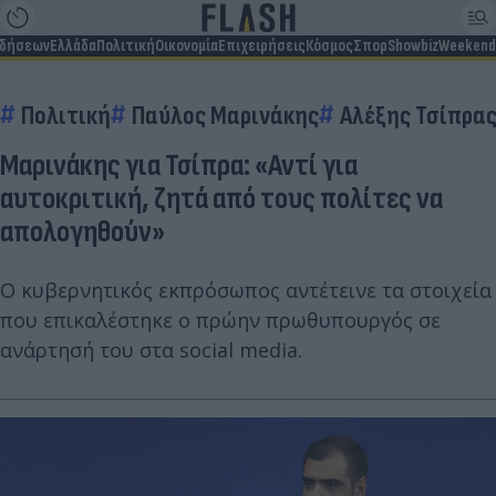
ιδήσεων
Ελλάδα
Πολιτική
Οικονομία
Επιχειρήσεις
Κόσμος
Σπορ
Showbiz
Weekend
Πολιτική
Παύλος Μαρινάκης
Αλέξης Τσίπρα
Μαρινάκης για Τσίπρα: «Αντί για
αυτοκριτική, ζητά από τους πολίτες να
απολογηθούν»
Ο κυβερνητικός εκπρόσωπος αντέτεινε τα στοιχεία
που επικαλέστηκε ο πρώην πρωθυπουργός σε
ανάρτησή του στα social media.