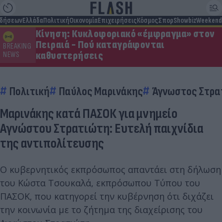
ιδήσεων
Ελλάδα
Πολιτική
Οικονομία
Επιχειρήσεις
Κόσμος
Σπορ
Showbiz
Weekend
Κίνηση: Κυκλοφοριακό «έμφραγμα» στον
Πειραιά - Πού καταγράφονται
BREAKING
καθυστερήσεις
NEWS
Πολιτική
Παύλος Μαρινάκης
Άγνωστος Στρα
Μαρινάκης κατά ΠΑΣΟΚ για μνημείο
Αγνώστου Στρατιώτη: Ευτελή παιχνίδια
της αντιπολίτευσης
Ο κυβερνητικός εκπρόσωπος απαντάει στη δήλωση
του Κώστα Τσουκαλά, εκπρόσωπου Τύπου του
ΠΑΣΟΚ, που κατηγορεί την κυβέρνηση ότι διχάζει
την κοινωνία με το ζήτημα της διαχείρισης του