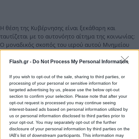
Η θέση της Κυβέρνησης είναι ξεκάθαρη και
ταυτίζεται με το αυτονόητο αίτημα της κοινωνίας:
Ο μοναδικός σκοπός του ιερού αυτού Μνημείου
είναι η απόδοση τιμών σε όσους θυσιάστηκαν για
να είμαστε σήμερα ελεύθεροι και αυτό πρέπει να
Flash.gr -
Do Not Process My Personal Information
διαφυλαχθεί πέρα και πάνω από κόμματα.
If you wish to opt-out of the sale, sharing to third parties, or
processing of your personal or sensitive information for
Το Μνημείο ενώνει τους Έλληνες και δεν μπορεί να
targeted advertising by us, please use the below opt-out
χρησιμοποιείται για ευτελή παιχνίδια από την
section to confirm your selection. Please note that after your
opt-out request is processed you may continue seeing
αντιπολίτευση.
interest-based ads based on personal information utilized by
us or personal information disclosed to third parties prior to
Σε κάθε περίπτωση, ο πρόεδρος του ΠΑΣΟΚ, ο
your opt-out. You may separately opt-out of the further
disclosure of your personal information by third parties on the
οποίος για άλλη μία φορά επιχειρεί να πατήσει σε
IAB’s list of downstream participants. This information may