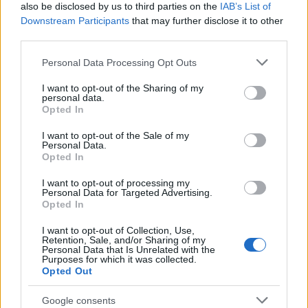
δύο βάρκες, θα κληθεί την επόμενη εβδομάδα να
also be disclosed by us to third parties on the
IAB’s List of
τοποθετηθεί στη Βουλή επί της σχετικής
Downstream Participants
that may further disclose it to other
third parties.
τροπολογίας και να απαντήσει, χωρίς μισόλογα και
υπεκφυγές, σε ένα και μοναδικό ερώτημα:
Please note that this website/app uses one or more Google
Personal Data Processing Opt Outs
services and may gather and store information including but
not limited to your visit or usage behaviour. You may click to
I want to opt-out of the Sharing of my
personal data.
grant or deny consent to Google and its third-party tags to
Opted In
use your data for below specified purposes in below Google
consent section.
I want to opt-out of the Sale of my
Personal Data.
Opted In
I want to opt-out of processing my
Personal Data for Targeted Advertising.
Opted In
I want to opt-out of Collection, Use,
Retention, Sale, and/or Sharing of my
Personal Data that Is Unrelated with the
Purposes for which it was collected.
Opted Out
Google consents