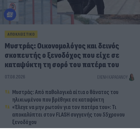
ΑΠΟΚΛΕΙΣΤΙΚΟ
Μυστράς: Οικονομολόγος και δεινός
σκοπευτής ο ξενοδόχος που είχε σε
καταψύκτη τη σορό του πατέρα του
07.08.2026
ΕΛΈΝΗ ΚΑΡΑΘΆΝΟΥ
Μυστράς: Από παθολογικά αίτια ο θάνατος του
ηλικιωμένου που βρέθηκε σε καταψύκτη
«Έλεγε να μην ρωτούν για τον πατέρα του»: Τι
αποκαλύπτει στον FLASH συγγενής του 55χρονου
ξενοδόχου