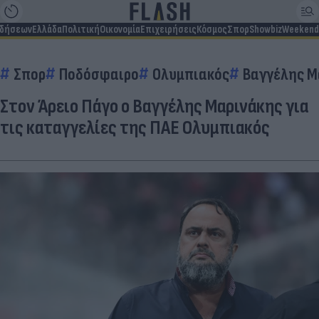
ιδήσεων
Ελλάδα
Πολιτική
Οικονομία
Επιχειρήσεις
Κόσμος
Σπορ
Showbiz
Weekend
Σπορ
Ποδόσφαιρο
Ολυμπιακός
Βαγγέλης Μ
Στον Άρειο Πάγο ο Βαγγέλης Μαρινάκης για
τις καταγγελίες της ΠΑΕ Ολυμπιακός