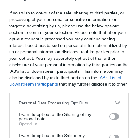
If you wish to opt-out of the sale, sharing to third parties, or
processing of your personal or sensitive information for
targeted advertising by us, please use the below opt-out
section to confirm your selection. Please note that after your
opt-out request is processed you may continue seeing
interest-based ads based on personal information utilized by
us or personal information disclosed to third parties prior to
your opt-out. You may separately opt-out of the further
disclosure of your personal information by third parties on the
IAB’s list of downstream participants. This information may
also be disclosed by us to third parties on the
IAB’s List of
Downstream Participants
that may further disclose it to other
third parties.
Please note that this website/app uses one or more Google
Personal Data Processing Opt Outs
services and may gather and store information including but
not limited to your visit or usage behaviour. You may click to
I want to opt-out of the Sharing of my
personal data.
grant or deny consent to Google and its third-party tags to
Opted In
use your data for below specified purposes in below Google
consent section.
I want to opt-out of the Sale of my