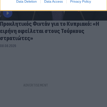
Data Deletion
Data Access
Privacy Policy
Προκλητικός Φιντάν για το Κυπριακό: «Η
ειρήνη οφείλεται στους Τούρκους
στρατιώτες»
08.08.2026