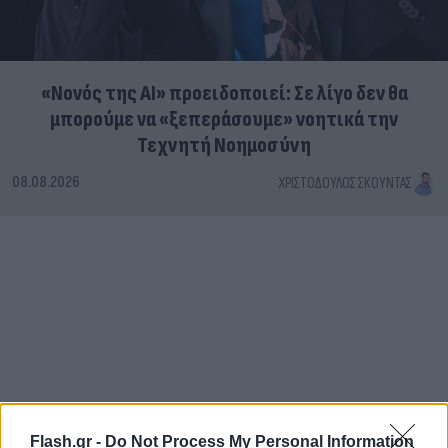
«Νονός της AI» προειδοποιεί: Σε λίγο δεν θα
μπορούμε να «ξεπεράσουμε» νοητικά την
Τεχνητή Νοημοσύνη
08.08.2026
ΧΡΙΣΤΌΔΟΥΛΟΣ ΣΚΟΎΝΤΑΣ
Flash.gr -
Do Not Process My Personal Information