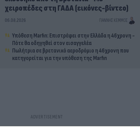
χειροπέδες στη ΓΑΔΑ (εικόνες-βίντεο)
06.08.2026
ΓΙΆΝΝΗΣ ΚΈΜΜΟΣ
Υπόθεση Marfin: Επιστρέφει στην Ελλάδα η 46χρονη -
Πότε θα οδηγηθεί στον εισαγγελέα
Πωλήτρια σε βρετανικό αεροδρόμιο η 46χρονη που
κατηγορείται για την υπόθεση της Marfin