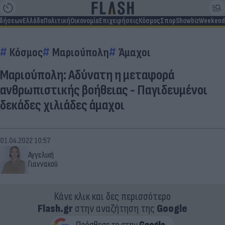
ιδήσεων
Ελλάδα
Πολιτική
Οικονομία
Επιχειρήσεις
Κόσμος
Σπορ
Showbiz
Weekend
Κόσμος
Μαριούπολη
Άμαχοι
Μαριούπολη: Αδύνατη η μεταφορά
ανθρωπιστικής βοήθειας - Παγιδευμένοι
δεκάδες χιλιάδες άμαχοι
01.04.2022 10:57
Αγγελική
Γιαννακού
Κάνε κλικ και δες περισσότερο
Flash.gr
στην αναζήτηση της
Google