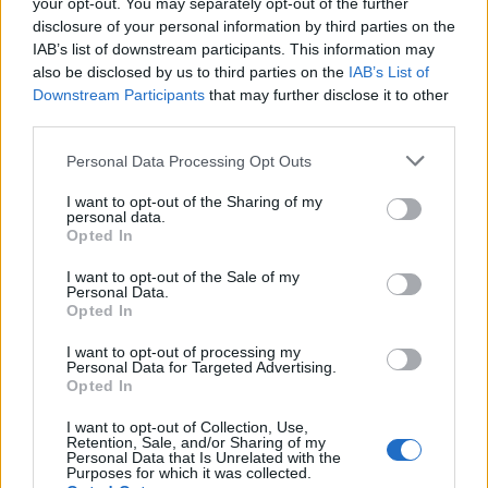
your opt-out. You may separately opt-out of the further
disclosure of your personal information by third parties on the
IAB’s list of downstream participants. This information may
also be disclosed by us to third parties on the
IAB’s List of
Downstream Participants
that may further disclose it to other
third parties.
Please note that this website/app uses one or more Google
Personal Data Processing Opt Outs
services and may gather and store information including but
not limited to your visit or usage behaviour. You may click to
I want to opt-out of the Sharing of my
personal data.
grant or deny consent to Google and its third-party tags to
Opted In
use your data for below specified purposes in below Google
consent section.
I want to opt-out of the Sale of my
Personal Data.
Opted In
Μια συνοδεία λεωφορείων που αναχώρησε για τη
I want to opt-out of processing my
Personal Data for Targeted Advertising.
Μαριούπολη την Πέμπτη δεν έφτασε στην πόλη,
Opted In
δήλωσαν Ουκρανοί αξιωματούχοι το βράδυ της
I want to opt-out of Collection, Use,
Πέμπτης.
Retention, Sale, and/or Sharing of my
Personal Data that Is Unrelated with the
Purposes for which it was collected.