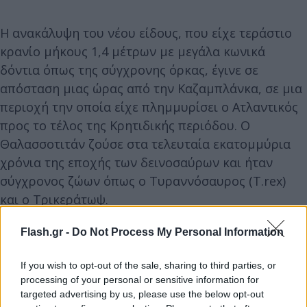
Η ανακάλυψη του νέου είδους, που είχε τεράστιο
κρανίο μήκους 1,4 μέτρων με μεγάλα κωνικά
δόντια όπως της σύγχρονης όρκας, έγινε σε
απόσταση μιας ώρας από την Καζαμπλάνκα, σε μια
περιοχή την οποία είχε πλημμυρίσει ο Ατλαντικός
προς το τέλος της Κρητιδικής περιόδου. Ο
Θαλασσοτιτάν ζούσε στα τελευταία εκατομμύρια
χρόνια της εποχής των δεινοσαύρων και ήταν
σύγχρονος ζώων όπως ο Τυραννόσαυρος (T.rex)
και ο Τρικεράτωψ.
Flash.gr -
Do Not Process My Personal Information
If you wish to opt-out of the sale, sharing to third parties, or
processing of your personal or sensitive information for
targeted advertising by us, please use the below opt-out