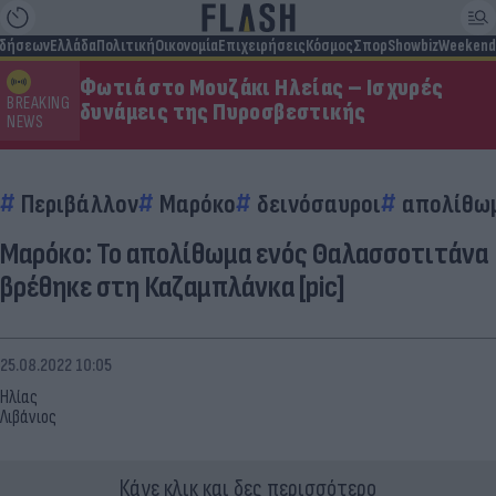
ιδήσεων
Ελλάδα
Πολιτική
Οικονομία
Επιχειρήσεις
Κόσμος
Σπορ
Showbiz
Weekend
Φωτιά στο Μουζάκι Ηλείας – Ισχυρές
BREAKING
δυνάμεις της Πυροσβεστικής
NEWS
Περιβάλλον
Μαρόκο
δεινόσαυροι
απολίθω
Μαρόκο: Το απολίθωμα ενός Θαλασσοτιτάνα
βρέθηκε στη Καζαμπλάνκα [pic]
25.08.2022 10:05
Ηλίας
Λιβάνιος
Κάνε κλικ και δες περισσότερο