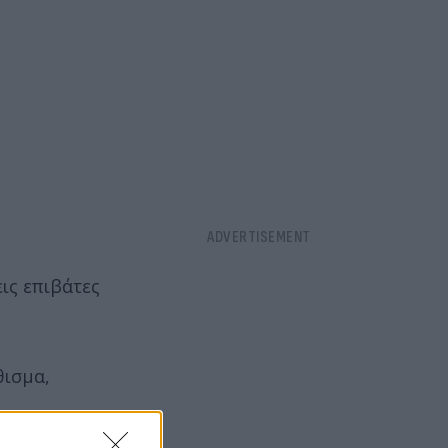
ις επιβάτες
θισμα,