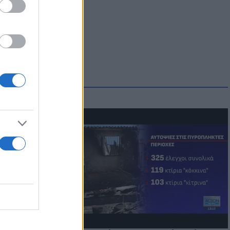
)
οικίδια! Οι
 στις
τικών ειδών