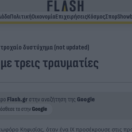
λάδα
Πολιτική
Οικονομία
Επιχειρήσεις
Κόσμος
Σπορ
Showb
τροχαίο δυστύχημα (not updated)
με τρεις τραυματίες
ερο
Flash.gr
στην αναζήτηση της
Google
ωφόρο Κηφισίας, όταν ένα ΙΧ προσέκρουσε στις πρ