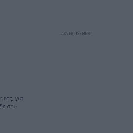
ατος, για
άδεισου