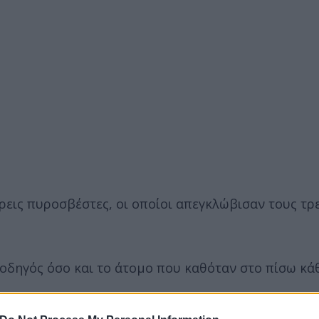
εις πυροσβέστες, οι οποίοι απεγκλώβισαν τους τρε
οδηγός όσο και το άτομο που καθόταν στο πίσω κά