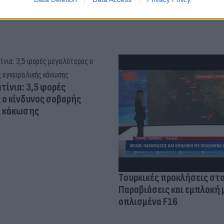
τίνια: 3,5 φορές
 ο κίνδυνος σοβαρής
ς κάκωσης
Τουρκικές προκλήσεις στο
Παραβιάσεις και εμπλοκή 
οπλισμένα F16