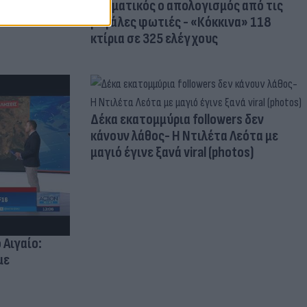
Δραματικός ο απολογισμός από τις
μεγάλες φωτιές - «Κόκκινα» 118
κτίρια σε 325 ελέγχους
Δέκα εκατομμύρια followers δεν
κάνουν λάθος- Η Ντιλέτα Λεότα με
μαγιό έγινε ξανά viral (photos)
 Αιγαίο:
με