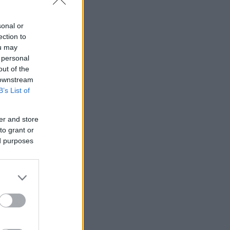
sonal or
ection to
 ενώ η
ou may
 personal
out of the
 downstream
B’s List of
er and store
to grant or
ed purposes