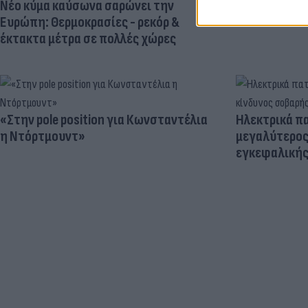
Νέο κύμα καύσωνα σαρώνει την
Ευρώπη: Θερμοκρασίες - ρεκόρ &
έκτακτα μέτρα σε πολλές χώρες
«Στην pole position για Κωνσταντέλια
Ηλεκτρικά πα
η Ντόρτμουντ»
μεγαλύτερος
εγκεφαλική