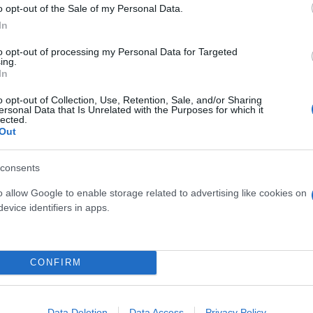
ted)
Μαρούσι
τροχαίο δυστύχημα (not updated
o opt-out of the Sale of my Personal Data.
In
to opt-out of processing my Personal Data for Targeted
ing.
In
o opt-out of Collection, Use, Retention, Sale, and/or Sharing
ersonal Data that Is Unrelated with the Purposes for which it
lected.
Out
consents
o allow Google to enable storage related to advertising like cookies on
evice identifiers in apps.
ός στην παρουσίαση του
Και οι μαϊμούδες έχουν κατ
άδες κόσμου στο γήπεδο
επιστήμονες ρίχνουν φως
σπόρ (video)
"φιλίες" μεταξύ διαφορε
CONFIRM
Data Deletion
Data Access
Privacy Policy