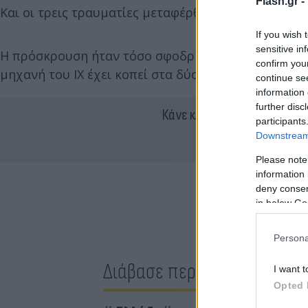
Flash.gr -
Και οι τρεις τραυματίες μεταφέρθηκαν με ασθενοφ
If you wish 
sensitive in
Η πρόσκρουση ήταν τόσο σφοδρή, που η ηλιοροφή 
confirm you
μηχανή του ΙΧ έχει κοπεί στα δύο.
continue se
information 
further disc
Κάνε κλικ και δες περισσότ
participants
Downstream 
Please note
information 
deny consent
in below Go
Persona
Διάβασε περισσότερα
I want t
Opted 