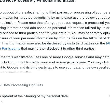
Do Not Process My Personal Information
όρο του ΕΚΑΒ στο νοσοκομείο.
to opt-out of the sale, sharing to third parties, or processing of your per
formation for targeted advertising by us, please use the below opt-out s
του αυτοκινήτου εκσφενδονίστηκε στο οδόστρωμα,
r selection. Please note that after your opt-out request is processed y
eing interest-based ads based on personal information utilized by us or
disclosed to third parties prior to your opt-out. You may separately opt-
losure of your personal information by third parties on the IAB’s list of
ερο
Flash.gr
στην αναζήτηση της
Google
. This information may also be disclosed by us to third parties on the
IA
Participants
that may further disclose it to other third parties.
 that this website/app uses one or more Google services and may gath
including but not limited to your visit or usage behaviour. You may click 
 to Google and its third-party tags to use your data for below specifi
ogle consent section.
l Data Processing Opt Outs
o opt-out of the Sharing of my personal data.
In