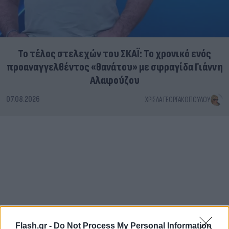
Το τέλος στελεχών του ΣΚΑΪ: Το χρονικό ενός
προαναγγελθέντος «θανάτου» με σφραγίδα Γιάννη
Αλαφούζου
07.08.2026
ΧΡΊΣΛΑ ΓΕΩΡΓΑΚΟΠΟΎΛΟΥ
Flash.gr -
Do Not Process My Personal Information