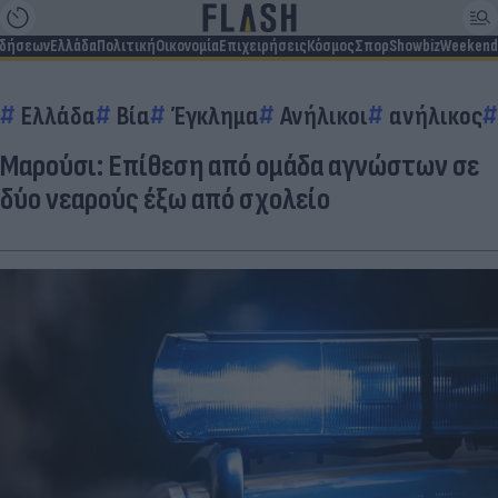
ιδήσεων
Ελλάδα
Πολιτική
Οικονομία
Επιχειρήσεις
Κόσμος
Σπορ
Showbiz
Weekend
Ελλάδα
Βία
Έγκλημα
Ανήλικοι
ανήλικος
Μαρούσι: Επίθεση από ομάδα αγνώστων σε
δύο νεαρούς έξω από σχολείο