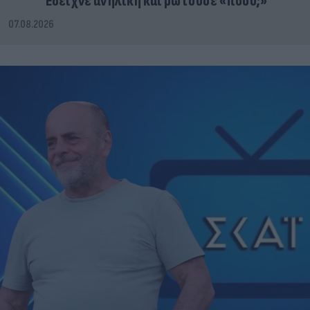
Έδειχνε ανήλικη και ρωτούσε «πόσο;»
07.08.2026