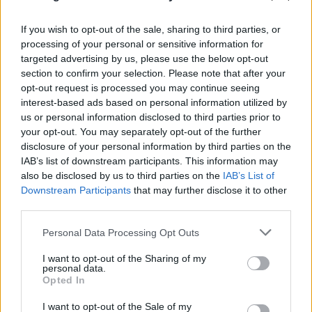
If you wish to opt-out of the sale, sharing to third parties, or
processing of your personal or sensitive information for
targeted advertising by us, please use the below opt-out
section to confirm your selection. Please note that after your
opt-out request is processed you may continue seeing
interest-based ads based on personal information utilized by
us or personal information disclosed to third parties prior to
your opt-out. You may separately opt-out of the further
disclosure of your personal information by third parties on the
IAB’s list of downstream participants. This information may
also be disclosed by us to third parties on the
IAB’s List of
Downstream Participants
that may further disclose it to other
third parties.
Please note that this website/app uses one or more Google
Personal Data Processing Opt Outs
services and may gather and store information including but
not limited to your visit or usage behaviour. You may click to
I want to opt-out of the Sharing of my
personal data.
grant or deny consent to Google and its third-party tags to
Opted In
use your data for below specified purposes in below Google
consent section.
I want to opt-out of the Sale of my