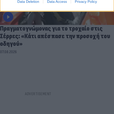
Data Deletion
Data Access
Privacy Policy
Πραγματογνώμονας για το τροχαίο στις
Σέρρες: «Κάτι απέσπασε την προσοχή του
οδηγού»
07.08.2026