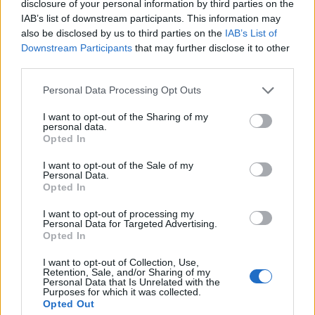
disclosure of your personal information by third parties on the
σημαντικά παιχνίδια, αρχής γενομένης από αυτό
IAB’s list of downstream participants. This information may
του Σαββάτου με την Καρδίτσα. Όλοι όσοι
also be disclosed by us to third parties on the
IAB’s List of
δουλεύουμε στην ομάδα οφείλουμε και είμαστε
Downstream Participants
that may further disclose it to other
third parties.
αποφασισμένοι να δώσουμε τον καλύτερο εαυτό
μας για να πετύχουμε τους στόχους μας.
Please note that this website/app uses one or more Google
Personal Data Processing Opt Outs
services and may gather and store information including but
not limited to your visit or usage behaviour. You may click to
I want to opt-out of the Sharing of my
personal data.
grant or deny consent to Google and its third-party tags to
Opted In
use your data for below specified purposes in below Google
consent section.
I want to opt-out of the Sale of my
Personal Data.
Opted In
I want to opt-out of processing my
Personal Data for Targeted Advertising.
Opted In
I want to opt-out of Collection, Use,
Retention, Sale, and/or Sharing of my
Personal Data that Is Unrelated with the
Purposes for which it was collected.
Opted Out