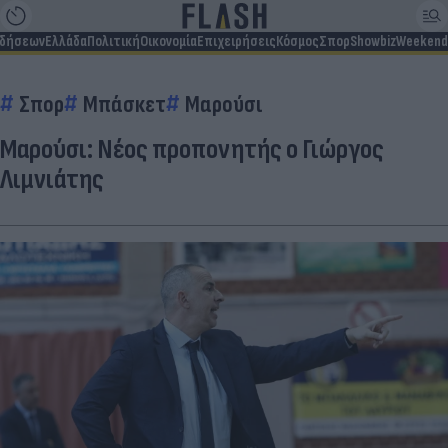
ιδήσεων
Ελλάδα
Πολιτική
Οικονομία
Επιχειρήσεις
Κόσμος
Σπορ
Showbiz
Weekend
Σπορ
Μπάσκετ
Μαρούσι
Μαρούσι: Νέος προπονητής ο Γιώργος
Λιμνιάτης