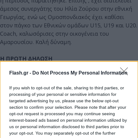
η περίοδος παραιτήθηκε. Επίσης , έχει διατελέσει
άμεσος συνεργάτης του Ηλία Ζούρου στην εθνική
Γεωργίας, ενώ ως Ομοσπονδιακός έχει καθίσει
στον πάγκο των Εθνικών ομάδων U15, U19 και U20.
Coach, καλωσόρισες στην οικογένεια του
Αμαρουσίου. Καλή δύναμη.
Η ΠΡΩΤΗ ΔΗΛΩΣΗ
Flash.gr -
Do Not Process My Personal Information
«Είναι τιμή να σε εμπιστεύεται μια ομάδα που
διαχρονικά έχει αφήσει το αποτύπωμά της στο
If you wish to opt-out of the sale, sharing to third parties, or
ελληνικό μπάσκετ. Δεν είναι ώρα για πολλά λόγια.
processing of your personal or sensitive information for
Όλοι μαζί έχουμε να διαχειριστούμε μια ιδιαίτερη
targeted advertising by us, please use the below opt-out
χρονιά, γιατί το Μαρούσι επέστρεψε στην BasKet
section to confirm your selection. Please note that after your
opt-out request is processed you may continue seeing
League ως νεοφώτιστο.
interest-based ads based on personal information utilized by
us or personal information disclosed to third parties prior to
your opt-out. You may separately opt-out of the further
Μπροστά μας έχουμε μακρύ δρόμο με πολλά