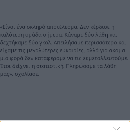
«Είναι ένα σκληρό αποτέλεσμα. Δεν κέρδισε η
καλύτερη ομάδα σήμερα. Κάναμε δύο λάθη και
δεχτήκαμε δύο γκολ. Απειλήσαμε περισσότερο και
είχαμε τις μεγαλύτερες ευκαιρίες, αλλά για ακόμα
μια φορά δεν καταφέραμε να τις εκμεταλλευτούμε.
Έτσι δείχνει η στατιστική. Πληρώσαμε τα λάθη
μας», σχολίασε.