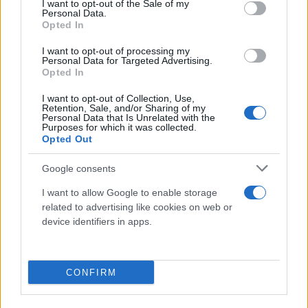
I want to opt-out of the Sale of my
Personal Data.
Opted In
Για το αν χάθηκε η δεύτερη θέση για τον
Ολυμπιακό είπε: «Πλέον, δεν εξαρτάται από εμάς.
I want to opt-out of processing my
Personal Data for Targeted Advertising.
Αυτό που εμείς πρέπει να κάνουμε είναι να
Opted In
κερδίσουμε τα δύο επόμενα παιχνίδια και, από εκεί
I want to opt-out of Collection, Use,
και πέρα, εξαρτάται από τος υπόλοιπους τι θα
Retention, Sale, and/or Sharing of my
Personal Data that Is Unrelated with the
κάνουμε».
Purposes for which it was collected.
Opted Out
Google consents
Κάνε κλικ και δες περισσότερο
Flash.gr
στην αναζήτηση της
Google
I want to allow Google to enable storage
related to advertising like cookies on web or
device identifiers in apps.
CONFIRM