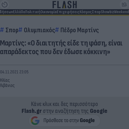
ιδήσεων
Ελλάδα
Πολιτική
Οικονομία
Επιχειρήσεις
Κόσμος
Σπορ
Showbiz
Weekend
Σπορ
Ολυμπιακός
Πέδρο Μαρτίνς
Μαρτίνς: «Ο διαιτητής είδε τη φάση, είναι
απαράδεκτος που δεν έδωσε κόκκινη»
04.11.2021 23:05
Ηλίας
Λιβάνιος
Κάνε κλικ και δες περισσότερο
Flash.gr
στην αναζήτηση της
Google