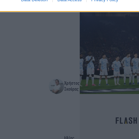
τίνς, αλλά για... λάθος
Χρήστος
Σκούρας
Ηλίας