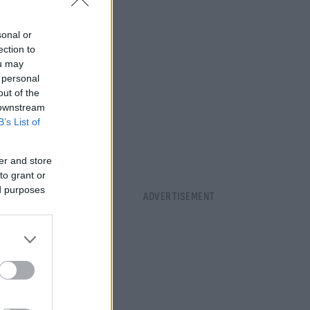
sonal or
ection to
ou may
 personal
out of the
 downstream
B’s List of
er and store
to grant or
ed purposes