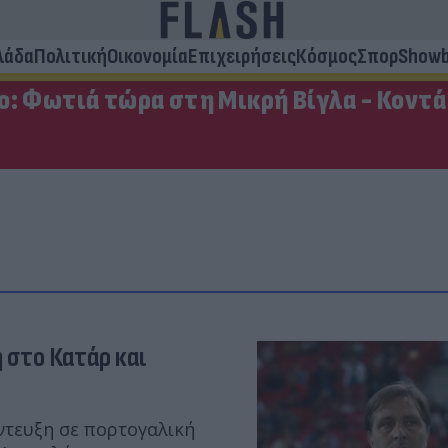
λάδα
Πολιτική
Οικονομία
Επιχειρήσεις
Κόσμος
Σπορ
Showb
: Φωτιά τώρα στη Μικρή Βίγλα - Κοντά 
 στο Κατάρ και
τευξη σε πορτογαλική