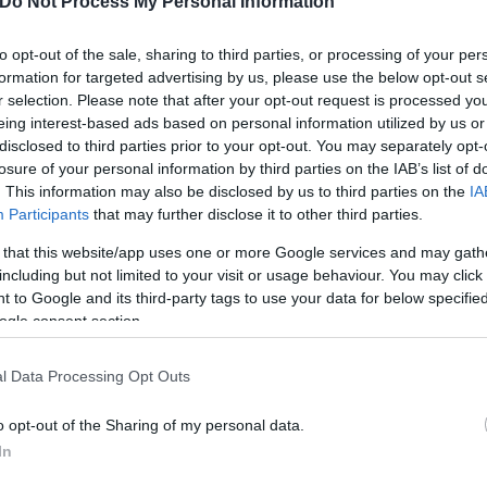
Do Not Process My Personal Information
Χρήστος
Σκούρας
to opt-out of the sale, sharing to third parties, or processing of your per
αίκτες του να μην έχουν
formation for targeted advertising by us, please use the below opt-out s
r selection. Please note that after your opt-out request is processed y
eing interest-based ads based on personal information utilized by us or
disclosed to third parties prior to your opt-out. You may separately opt-
losure of your personal information by third parties on the IAB’s list of
. This information may also be disclosed by us to third parties on the
IA
Participants
that may further disclose it to other third parties.
 that this website/app uses one or more Google services and may gath
including but not limited to your visit or usage behaviour. You may click 
 to Google and its third-party tags to use your data for below specifi
ogle consent section.
Συντακτική
Ομάδα
Flash.gr
l Data Processing Opt Outs
o opt-out of the Sharing of my personal data.
In