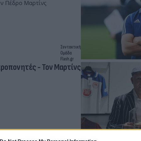
ον Πέδρο Μαρτίνς
Συντακτική
Ομάδα
Flash.gr
προπονητές - Τον Μαρτίνς