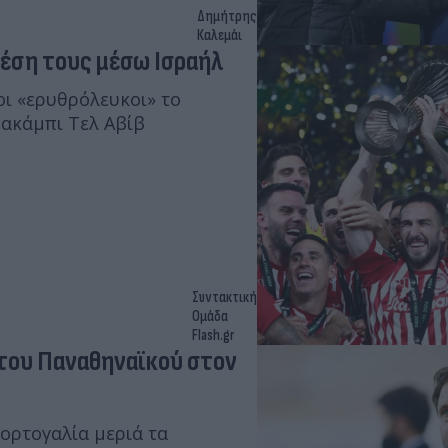
Δημήτρης
Καλεμάι
έση τους μέσω Ισραήλ
οι «ερυθρόλευκοι» το
Μακάμπι Τελ Αβίβ
Συντακτική
Ομάδα
Flash.gr
 του Παναθηναϊκού στον
ορτογαλία μεριά τα