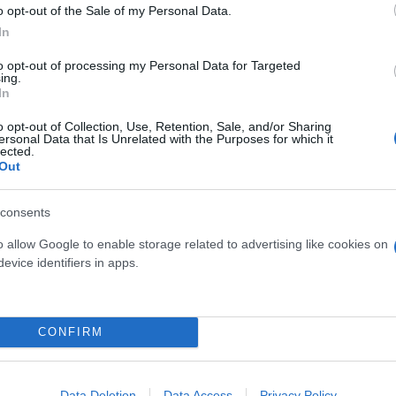
o opt-out of the Sale of my Personal Data.
In
to opt-out of processing my Personal Data for Targeted
ing.
In
o opt-out of Collection, Use, Retention, Sale, and/or Sharing
ersonal Data that Is Unrelated with the Purposes for which it
της Σάο Πάουλο
lected.
Out
consents
o allow Google to enable storage related to advertising like cookies on
evice identifiers in apps.
CONFIRM
Συντακτική
Ομάδα
Flash.gr
Data Deletion
Data Access
Privacy Policy