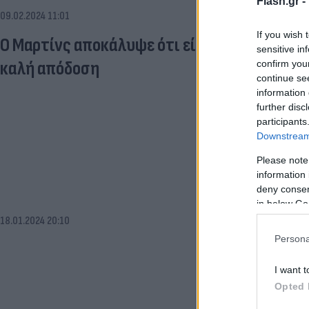
Flash.gr -
09.02.2024 11:01
If you wish 
Ο Μαρτίνς αποκάλυψε ότι είχε ζητηθεί σε π
sensitive in
καλή απόδοση
confirm you
continue se
information 
further disc
participants
Downstream 
Please note
information 
deny consent
in below Go
18.01.2024 20:10
Persona
I want t
Opted 