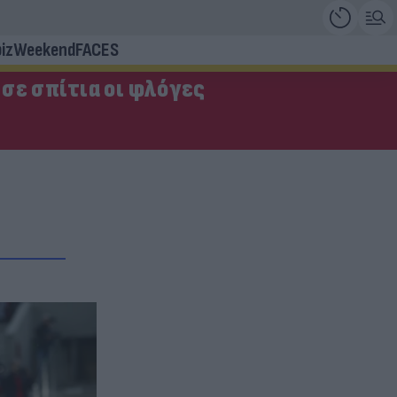
iz
Weekend
FACES
σε σπίτια οι φλόγες