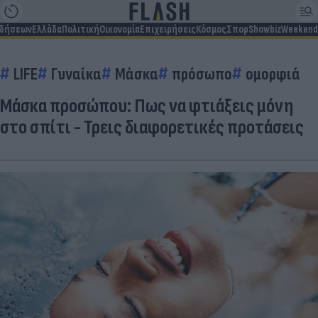
ιδήσεων
Ελλάδα
Πολιτική
Οικονομία
Επιχειρήσεις
Κόσμος
Σπορ
Showbiz
Weekend
LIFE
Γυναίκα
Μάσκα
πρόσωπο
ομορφιά
Μάσκα προσώπου: Πως να φτιάξεις μόνη
στο σπίτι - Τρεις διαφορετικές προτάσεις