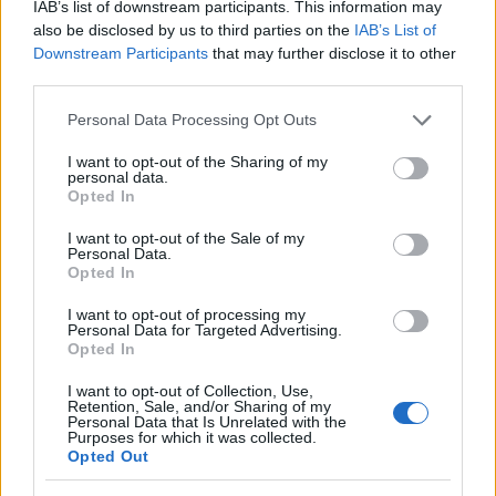
IAB’s list of downstream participants. This information may
also be disclosed by us to third parties on the
IAB’s List of
Downstream Participants
that may further disclose it to other
third parties.
Please note that this website/app uses one or more Google
Personal Data Processing Opt Outs
services and may gather and store information including but
not limited to your visit or usage behaviour. You may click to
I want to opt-out of the Sharing of my
personal data.
grant or deny consent to Google and its third-party tags to
Opted In
use your data for below specified purposes in below Google
consent section.
Μάσκα ενυδάτωσης
I want to opt-out of the Sale of my
Personal Data.
Opted In
Για τη μάσκα ενυδάτωσης θα χρειαστείς
I want to opt-out of processing my
Personal Data for Targeted Advertising.
Υλικά:
Opted In
I want to opt-out of Collection, Use,
½ αβοκάντο
Retention, Sale, and/or Sharing of my
Personal Data that Is Unrelated with the
1 κουταλιά της σούπας μέλι
Purposes for which it was collected.
Opted Out
Μία χούφτα βρώμη