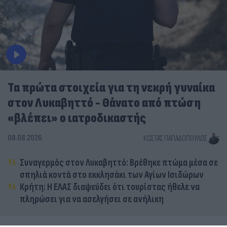
Τα πρώτα στοιχεία για τη νεκρή γυναίκα
στον Λυκαβηττό - Θάνατο από πτώση
«βλέπει» ο ιατροδικαστής
08.08.2026
ΚΏΣΤΑΣ ΠΑΠΑΔΌΠΟΥΛΟΣ
Συναγερμός στον Λυκαβηττό: Βρέθηκε πτώμα μέσα σε
σπηλιά κοντά στο εκκλησάκι των Αγίων Ισιδώρων
Κρήτη: Η ΕΛΑΣ διαψεύδει ότι τουρίστας ήθελε να
πληρώσει για να ασελγήσει σε ανήλικη