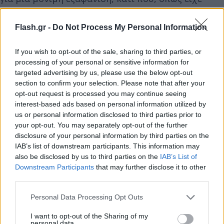
υπολογίσει σε μελέτη της η NASA, θα συμβεί σε
περίπου 100 εκατομμύρια χρόνια, καθώς οι
Flash.gr -
Do Not Process My Personal Information
δακτύλιοι έλκονται από τη βαρύτητα προς τον
Κρόνο ως μια σκονισμένη βροχή σωματιδίων
If you wish to opt-out of the sale, sharing to third parties, or
processing of your personal or sensitive information for
πάγου.
targeted advertising by us, please use the below opt-out
section to confirm your selection. Please note that after your
Αυτή τη στιγμή, όμως, δεν υπάρχει λόγος
opt-out request is processed you may continue seeing
interest-based ads based on personal information utilized by
ανησυχίας. Απλά οι δακτύλιοι θα γίνουν αόρατοι
us or personal information disclosed to third parties prior to
από τη Γη για ένα μικρό χρονικό διάστημα, λόγω
your opt-out. You may separately opt-out of the further
της γωνίας θέασης από τη Γη. Καθώς η Γη και ο
disclosure of your personal information by third parties on the
IAB’s list of downstream participants. This information may
Κρόνος θα αλλάζουν θέση, οι δακτύλιοι θα
also be disclosed by us to third parties on the
IAB’s List of
αρχίσουν να φαίνονται και πάλι από τον Νοέμβριο
Downstream Participants
that may further disclose it to other
του 2025, με την ευρύτερη ορατότητά τους να
third parties.
υπολογίζεται το 2032.
Please note that this website/app uses one or more Google
Personal Data Processing Opt Outs
services and may gather and store information including but
not limited to your visit or usage behaviour. You may click to
I want to opt-out of the Sharing of my
Μερική έκλειψη ηλίου
personal data.