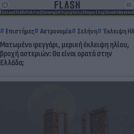
ιδήσεων
Ελλάδα
Πολιτική
Οικονομία
Επιχειρήσεις
Κόσμος
Σπορ
Showbiz
Weekend
Επιστήμες
Αστρονομία
Σελήνη
Έκλειψη Η
Ματωμένο φεγγάρι, μερική έκλειψη ηλίου,
βροχή αστεριών: Θα είναι ορατά στην
Ελλάδα;