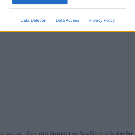
Data Deletion
Data Access
Privacy Policy
Συγκεκριμένα, στη δυτική Γροιλανδία η κάλυψη θα