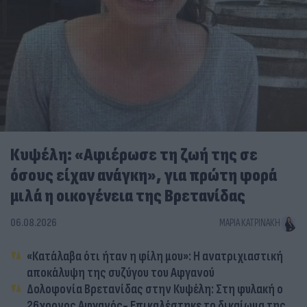
Κυψέλη: «Αφιέρωσε τη ζωή της σε
όσους είχαν ανάγκη», για πρώτη φορά
μιλά η οικογένεια της Βρετανίδας
06.08.2026
ΜΑΡΊΑ ΚΑΤΡΙΝΆΚΗ
«Κατάλαβα ότι ήταν η φίλη μου»: Η ανατριχιαστική
αποκάλυψη της συζύγου του Αφγανού
Δολοφονία Βρετανίδας στην Κυψέλη: Στη φυλακή ο
26χρονος Αφγανός- Επικαλέστηκε το δικαίωμα της