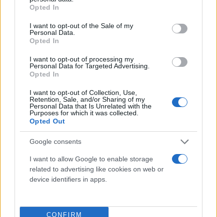
grant or deny consent to Google and its third-party tags to
Opted In
use your data for below specified purposes in below Google
Το Σάββατο 29 Μαρτίου 2025 θα συμβεί μια μερική
consent section.
I want to opt-out of the Sale of my
έκλειψη Ηλίου, που θα είναι ορατή από περιοχές
Personal Data.
Opted In
της βόρειας Αμερικής, της Ευρώπης και της
βορειοδυτικής Αφρικής. Κατά τη διάρκεια αυτής
I want to opt-out of processing my
Personal Data for Targeted Advertising.
της έκλειψης, η Σελήνη θα καλύψει ένα μέρος του
Opted In
Ήλιου. Στην Ευρώπη, η έκλειψη θα είναι σημαντικά
I want to opt-out of Collection, Use,
ορατή, με μεγαλύτερη κάλυψη στα βορειοδυτικά.
Retention, Sale, and/or Sharing of my
Personal Data that Is Unrelated with the
Purposes for which it was collected.
Opted Out
Google consents
I want to allow Google to enable storage
related to advertising like cookies on web or
device identifiers in apps.
CONFIRM