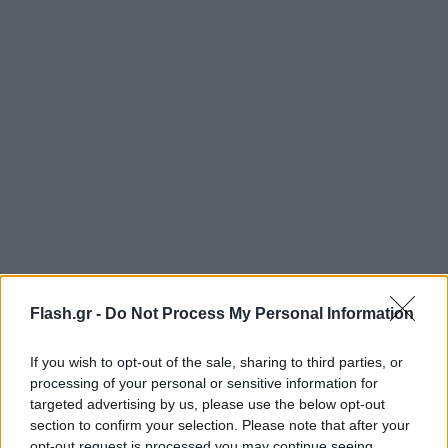
Εντυπωσιακή αναμέτρηση με γκολ αναμένεται να
Flash.gr -
Do Not Process My Personal Information
δούμε στο Αλβανία – Τσεχία. Οι γηπεδούχοι έχουν
ξεκινήσει με εντυπωσιακό τρόπο τις υποχρεώσεις
If you wish to opt-out of the sale, sharing to third parties, or
τους, καθώς είναι πρώτοι στον όμιλό τους με 10
processing of your personal or sensitive information for
targeted advertising by us, please use the below opt-out
βαθμούς, έπειτα από 3 νίκες, 1 ισοπαλία και 1 ήττα.
section to confirm your selection. Please note that after your
Την περασμένη αγωνιστική μάλιστα, η Αλβανία
opt-out request is processed you may continue seeing