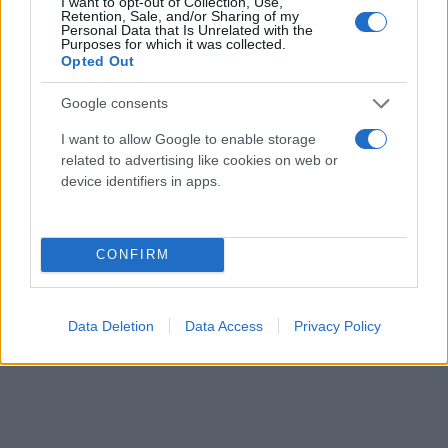
κατάταξη. Η ιστορία των αναμετρήσεων κόντρα στη
I want to opt-out of Collection, Use,
Retention, Sale, and/or Sharing of my
Νορβηγία δεν είναι υπέρ των Κύπριων, οι οποίοι
Personal Data that Is Unrelated with the
Purposes for which it was collected.
δεν έχουν νικήσει στα τελευταία εννέα ματς που
Opted Out
έχουν κοντράρει τις δυνάμεις τους. Στα 3 από τα 4
Google consents
τελευταία μεταξύ τους ματς, σημειώθηκε το 2-3
γκολ, το οποίο και θα επιλέξουμε γι’ απόψε στο
I want to allow Google to enable storage
related to advertising like cookies on web or
2.05.
device identifiers in apps.
Οι
στοιχηματικές
επιλογές του Freetips247.com
CONFIRM
Data Deletion
Data Access
Privacy Policy