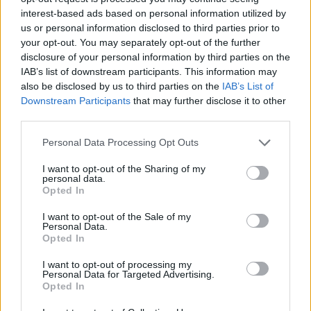
έκανε την μεγάλη έκπληξη και επικράτησε με
interest-based ads based on personal information utilized by
σχετική ευκολία με 2-0 της Πολωνίας. Από την άλλη
us or personal information disclosed to third parties prior to
your opt-out. You may separately opt-out of the further
και η πορεία της Τσεχίας στον όμιλο είναι
disclosure of your personal information by third parties on the
αξιοσημείωτη, μιας και είναι στην 2η θέση με 8
IAB’s list of downstream participants. This information may
βαθμούς, δυο λιγότερους από την αποψινή της
also be disclosed by us to third parties on the
IAB’s List of
Downstream Participants
that may further disclose it to other
αντίπαλο. Η Αλβανία δεν έχει ηττηθεί στους
third parties.
τελευταίους 4 αγώνες, όπως αήττητη είναι και η
Please note that this website/app uses one or more Google
Τσεχία στα τελευταία 6 ματς. Θα πάμε με το G/G
Personal Data Processing Opt Outs
services and may gather and store information including but
στο 2.05, το οποίο έχει επιβεβαιωθεί στα τελευταία
not limited to your visit or usage behaviour. You may click to
I want to opt-out of the Sharing of my
δύο μεταξύ τους ματς.
personal data.
grant or deny consent to Google and its third-party tags to
Opted In
use your data for below specified purposes in below Google
consent section.
I want to opt-out of the Sale of my
Τέλος, όσον αφορά το σημείο για το Κύπρος –
Personal Data.
Νορβηγία, το Freetip247.com προτείνει γκολ. Η
Opted In
εικόνα της Κύπρου είναι απογοητευτική στον 1ο
I want to opt-out of processing my
Personal Data for Targeted Advertising.
όμιλο των προκριματικών του
Euro
, καθώς μετράει
Opted In
μόνο ήττες σε πέντε ματς, ούσα τελευταία στην