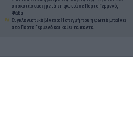
αποκατάσταση μετά τη φωτιά σε Πόρτο Γερμενό,
Ψάθα
Συγκλονιστικό βίντεο: Η στιγμή που η φωτιά μπαίνει
στο Πόρτο Γερμενό και καίει τα πάντα