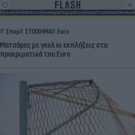
ιδήσεων
Ελλάδα
Πολιτική
Οικονομία
Επιχειρήσεις
Κόσμος
Σπορ
Showbiz
Weekend
Σπορ
ΣΤΟΙΧΗΜΑ
Euro
Ματσάρες με γκολ κι εκπλήξεις στα
προκριματικά του Euro