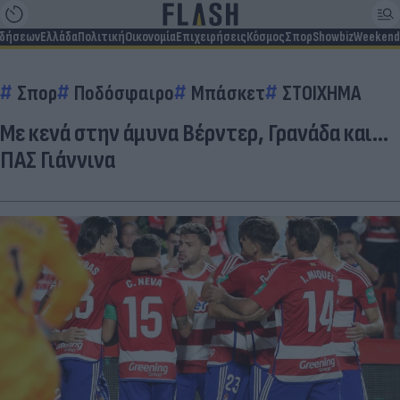
ιδήσεων
Ελλάδα
Πολιτική
Οικονομία
Επιχειρήσεις
Κόσμος
Σπορ
Showbiz
Weekend
Σπορ
Ποδόσφαιρο
Μπάσκετ
ΣΤΟΙΧΗΜΑ
Με κενά στην άμυνα Βέρντερ, Γρανάδα και…
ΠΑΣ Γιάννινα