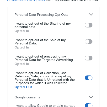
Downstream Participants
that may further disclose it to other
έδρας η γηπεδούχος και η τελευταία της ήττα ήταν
third parties.
από τη σημερινή της αντίπαλο (2-3) πέρυσι. Διένυσε
Please note that this website/app uses one or more Google
το διάστημα της διακοπής έχοντας 5Ν - 2Ι - 0Η και
Personal Data Processing Opt Outs
services and may gather and store information including but
στο -2 από την πρωτοπόρο Λεβερκούζεν. Στο
not limited to your visit or usage behaviour. You may click to
I want to opt-out of the Sharing of my
personal data.
τελευταίο της ματς πανηγύρισε το 4ο διαδοχικό
grant or deny consent to Google and its third-party tags to
Opted In
use your data for below specified purposes in below Google
τρίποντο (4-2) απέναντι στην Ουνιόν. Η Βέρντερ
consent section.
I want to opt-out of the Sale of my
ηττήθηκε, αντίθετα, 3-2 από τη Χόφενχαϊμ στο
Personal Data.
γήπεδό της, έμεινε για 2ο διαδοχικό παιχνίδι χωρίς
Opted In
βαθμό και συνεχίζει να προβληματίζει με την
I want to opt-out of processing my
αμυντική της αστάθεια. Απρόβλεπτη επιθετικά,
Personal Data for Targeted Advertising.
Opted In
αλλά με συνοδό της τα πολλά γκολ.
I want to opt-out of Collection, Use,
Retention, Sale, and/or Sharing of my
Personal Data that Is Unrelated with the
Η ανάλυση του Λαμία - ΠΑΣ Γιάννινα
Purposes for which it was collected.
Opted Out
Στη μέση της βαθμολογίας έχει εδραιωθεί η
Λαμία
,
Google consents
η οποία θα κοντραριστεί με τον
ΠΑΣ Γιάννινα
στο
I want to allow Google to enable storage