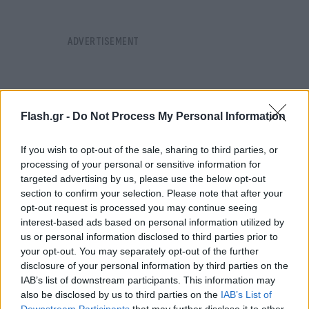
Flash.gr -
Do Not Process My Personal Information
If you wish to opt-out of the sale, sharing to third parties, or
processing of your personal or sensitive information for
targeted advertising by us, please use the below opt-out
section to confirm your selection. Please note that after your
opt-out request is processed you may continue seeing
interest-based ads based on personal information utilized by
us or personal information disclosed to third parties prior to
your opt-out. You may separately opt-out of the further
disclosure of your personal information by third parties on the
Στη Γερμανία η
Ντόρτμουντ
φιλοξενεί τη
Βέρντερ
IAB’s list of downstream participants. This information may
also be disclosed by us to third parties on the
IAB’s List of
Βρέμης
. Αήττητο σερί 19 αγώνων «τρέχει» εντός