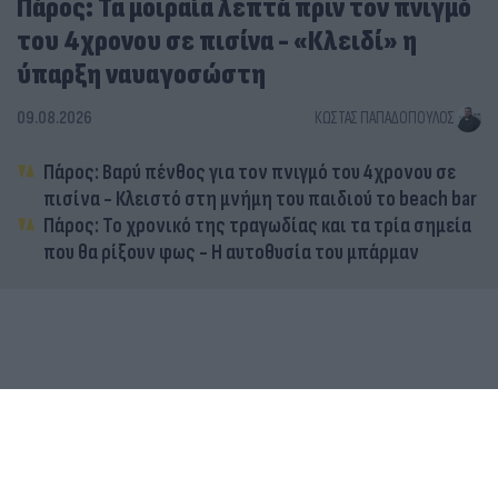
Πάρος: Τα μοιραία λεπτά πριν τον πνιγμό
του 4χρονου σε πισίνα - «Κλειδί» η
ύπαρξη ναυαγοσώστη
09.08.2026
ΚΏΣΤΑΣ ΠΑΠΑΔΌΠΟΥΛΟΣ
Πάρος: Βαρύ πένθος για τον πνιγμό του 4χρονου σε
πισίνα - Κλειστό στη μνήμη του παιδιού το beach bar
Πάρος: Το χρονικό της τραγωδίας και τα τρία σημεία
που θα ρίξουν φως - Η αυτοθυσία του μπάρμαν