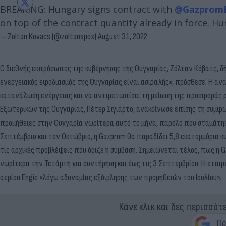
BREAKING: Hungary signs contract with
@Gazprom
on top of the contract quantity already in force. Hu
— Zoltan Kovacs (@zoltanspox)
August 31, 2022
Ο διεθνής εκπρόσωπος της κυβέρνησης της Ουγγαρίας, Ζόλταν Κόβατς, δ
ενεργειακός εφοδιασμός της Ουγγαρίας είναι ασφαλής», πρόσθεσε. Η ανα
κατανάλωση ενέργειας και να αντιμετωπίσει τη μείωση της προσφοράς ρ
Εξωτερικών της Ουγγαρίας, Πέτερ Σιγιάρτο, ανακοίνωσε επίσης τη συμφων
προμήθειες στην Ουγγαρία νωρίτερα αυτό το μήνα, παρόλο που σταμάτησε
Σεπτέμβριο και τον Οκτώβριο, η Gazprom θα παραδίδει 5,8 εκατομμύρια κ
τις αρχικές προβλέψεις που όριζε η σύμβαση. Σημειώνεται τέλος, πως η
G
νωρίτερα την Τετάρτη για συντήρηση και έως τις 3 Σεπτεμβρίου. Η εταιρε
αερίου Engie «λόγω αδυναμίας εξόφλησης των προμηθειών του Ιουλίου».
Κάνε κλικ και δες περισσότ