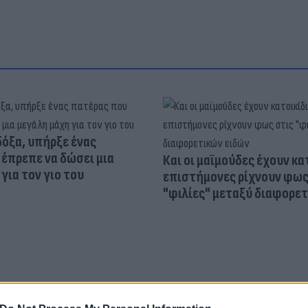
δόξα, υπήρξε ένας
έπρεπε να δώσει μια
Και οι μαϊμούδες έχουν κατ
για τον γιο του
επιστήμονες ρίχνουν φως
"φιλίες" μεταξύ διαφορε