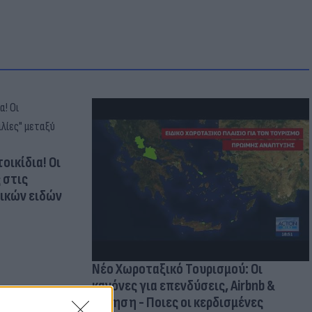
οικίδια! Οι
 στις
τικών ειδών
Νέο Χωροταξικό Τουρισμού: Οι
κανόνες για επενδύσεις, Airbnb &
δόμηση - Ποιες οι κερδισμένες