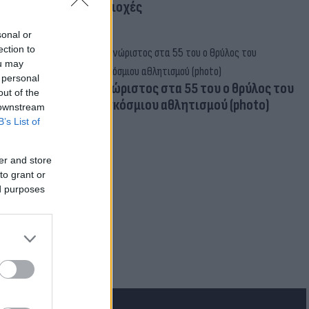
περιοχές
sonal or
ection to
ou may
 personal
Aγνώριστος στα 55 του ο θρύλος του
out of the
παγκόσμιου αθλητισμού (photo)
 downstream
B’s List of
er and store
to grant or
ed purposes
ρεατικά: Στα
- Φόβοι για