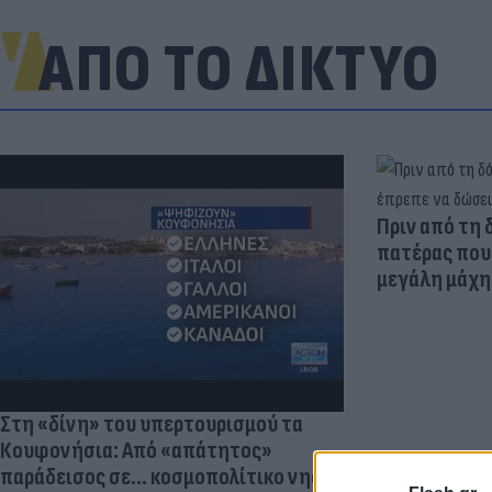
ΑΠΟ ΤΟ ΔΙΚΤΥΟ
Πριν από τη 
πατέρας που 
μεγάλη μάχη 
Στη «δίνη» του υπερτουρισμού τα
Κουφονήσια: Από «απάτητος»
παράδεισος σε... κοσμοπολίτικο νησί