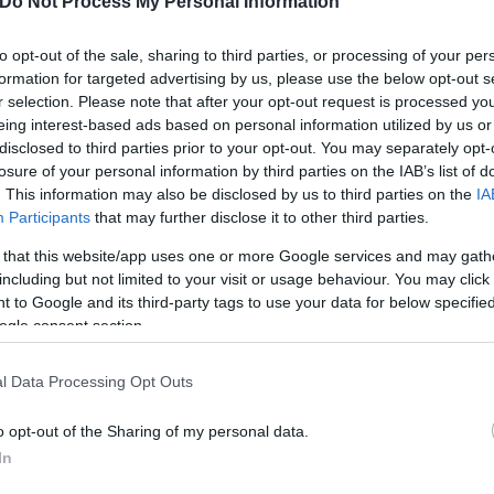
Do Not Process My Personal Information
to opt-out of the sale, sharing to third parties, or processing of your per
formation for targeted advertising by us, please use the below opt-out s
r selection. Please note that after your opt-out request is processed y
eing interest-based ads based on personal information utilized by us or
τίνια: 3,5 φορές
disclosed to third parties prior to your opt-out. You may separately opt-
 ο κίνδυνος σοβαρής
losure of your personal information by third parties on the IAB’s list of
ς κάκωσης
. This information may also be disclosed by us to third parties on the
IA
Participants
that may further disclose it to other third parties.
 that this website/app uses one or more Google services and may gath
including but not limited to your visit or usage behaviour. You may click 
 to Google and its third-party tags to use your data for below specifi
ogle consent section.
Είδος... πολυτελείας τα κ
ύψη οι τιμές στο μοσχάρι 
l Data Processing Opt Outs
νέο «ράλι» ανατιμήσεων
o opt-out of the Sharing of my personal data.
In