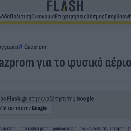
λάδα
Πολιτική
Οικονομία
Επιχειρήσεις
Κόσμος
Σπορ
Showb
υγγαρία
Gazprom
azprom για το φυσικό αέρι
ερο
Flash.gr
στην αναζήτηση της
Google
δισεκατομμύρια κυβικά μέτρα φυσικού αερίου
ανακοίνωσε
την Τετάρτη (31