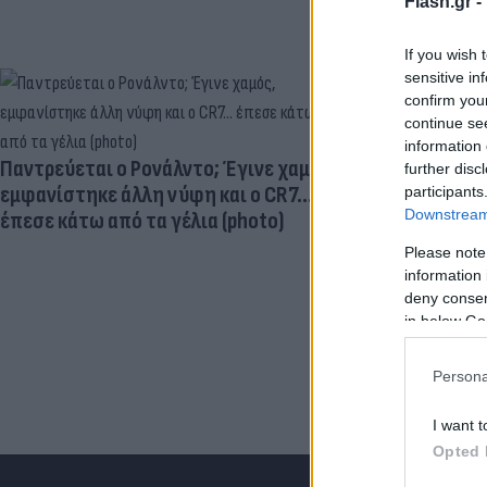
Flash.gr -
If you wish 
sensitive in
confirm you
continue se
Ηλεκτρικά πα
information 
μεγαλύτερος
Παντρεύεται ο Ρονάλντο; Έγινε χαμός,
further disc
εγκεφαλική
εμφανίστηκε άλλη νύφη και ο CR7…
participants
Downstream 
έπεσε κάτω από τα γέλια (photo)
Please note
information 
deny consent
in below Go
Persona
I want t
Opted 