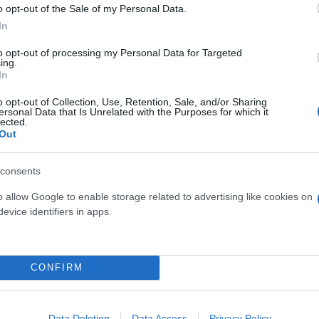
o opt-out of the Sale of my Personal Data.
In
 μην μένεις στο σκοτάδι... ακολούθησε το F
to opt-out of processing my Personal Data for Targeted
ing.
In
o opt-out of Collection, Use, Retention, Sale, and/or Sharing
ersonal Data that Is Unrelated with the Purposes for which it
lected.
Out
consents
o allow Google to enable storage related to advertising like cookies on
evice identifiers in apps.
CONFIRM
Data Deletion
Data Access
Privacy Policy