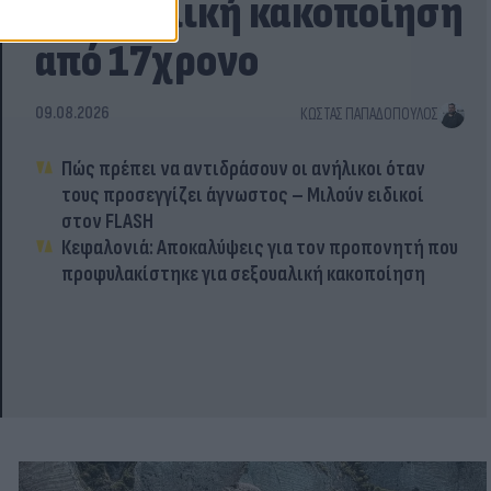
σεξουαλική κακοποίηση
από 17χρονο
09.08.2026
ΚΏΣΤΑΣ ΠΑΠΑΔΌΠΟΥΛΟΣ
Πώς πρέπει να αντιδράσουν οι ανήλικοι όταν
τους προσεγγίζει άγνωστος – Μιλούν ειδικοί
στον FLASH
Κεφαλονιά: Αποκαλύψεις για τον προπονητή που
προφυλακίστηκε για σεξουαλική κακοποίηση