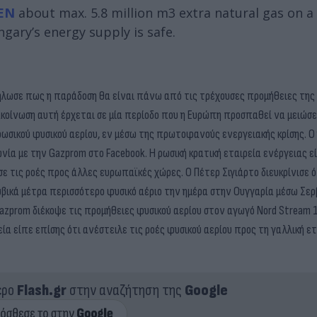
EN
about max. 5.8 million m3 extra natural gas on a 
ngary’s energy supply is safe.
ήλωσε πως η παράδοση θα είναι πάνω από τις τρέχουσες προμήθειες της
κοίνωση αυτή έρχεται σε μία περίοδο που η Ευρώπη προσπαθεί να μειώσε
ωσικού φυσικού αερίου, εν μέσω της πρωτοφανούς ενεργειακής κρίσης. Ο
ία με την Gazprom στο Facebook. Η ρωσική κρατική εταιρεία ενέργειας εί
 τις ροές προς άλλες ευρωπαϊκές χώρες. Ο Πέτερ Σιγιάρτο διευκρίνισε ό
υβικά μέτρα περισσότερο φυσικό αέριο την ημέρα στην Ουγγαρία μέσω Σερβ
azprom διέκοψε τις προμήθειες φυσικού αερίου στον αγωγό Nord Stream 
ία είπε επίσης ότι ανέστειλε τις ροές φυσικού αερίου προς τη γαλλική ε
ερο
Flash.gr
στην αναζήτηση της
Google