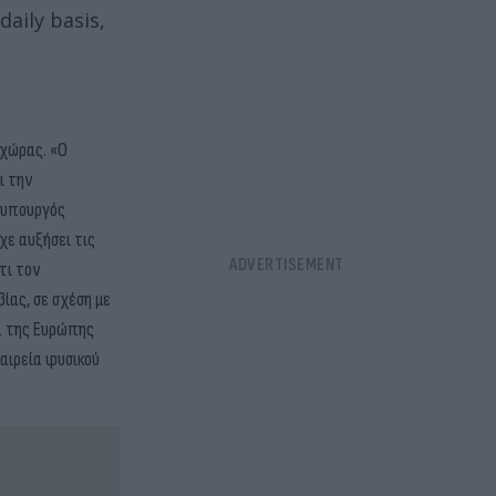
daily basis,
 χώρας. «Ο
ι την
 υπουργός
χε αυξήσει τις
τι τον
ίας, σε σχέση με
1
της Ευρώπης
ταιρεία φυσικού