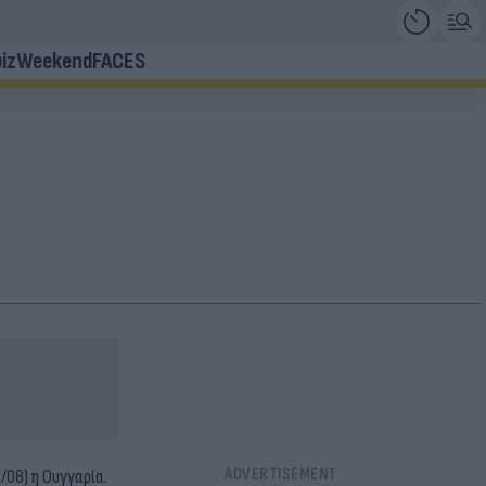
iz
Weekend
FACES
ο
/08) η Ουγγαρία.