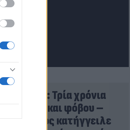
lash.gr
Σκιάθος: Τρία χρόνια
σιωπής και φόβου –
15χρονος κατήγγειλε